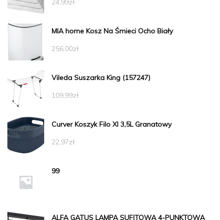
24,99
zł
MIA home Kosz Na Śmieci Ocho Biały
256,00
zł
Vileda Suszarka King (157247)
109,99
zł
Curver Koszyk Filo Xl 3,5L Granatowy
22,97
zł
99
ALFA GATUS LAMPA SUFITOWA 4-PUNKTOWA