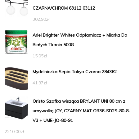
CZARNA/CHROM 63112 63112
302,90
zł
Ariel Brighter Whites Odplamiacz + Miarka Do
Białych Tkanin 500G
15,05
zł
Mydelniczka Sepio Tokyo Czarna 284362
41,97
zł
Oristo Szafka wisząca BRYLANT UNI 80 cm z
umywalką JOY, CZARNY MAT OR36-SD2S-80-8-
V3 + UME-JO-80-91
2210,00
zł