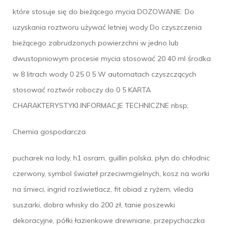
które stosuje się do bieżącego mycia DOZOWANIE: Do
uzyskania roztworu używać letniej wody Do czyszczenia
bieżącego zabrudzonych powierzchni w jedno lub
dwustopniowym procesie mycia stosować 20 40 ml środka
w 8 litrach wody 0 25 0 5 W automatach czyszczących
stosować roztwór roboczy do 0 5 KARTA
CHARAKTERYSTYKI INFORMACJE TECHNICZNE nbsp;
Chemia gospodarcza
pucharek na lody, h1 osram, guillin polska, płyn do chłodnic
czerwony, symbol świateł przeciwmgielnych, kosz na worki
na śmieci, ingrid rozświetlacz, fit obiad z ryżem, vileda
suszarki, dobra whisky do 200 zł, tanie poszewki
dekoracyjne, półki łazienkowe drewniane, przepychaczka