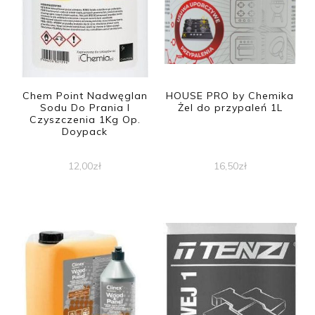
Chem Point Nadwęglan
HOUSE PRO by Chemika
Sodu Do Prania I
Żel do przypaleń 1L
Czyszczenia 1Kg Op.
Doypack
12,00
zł
16,50
zł