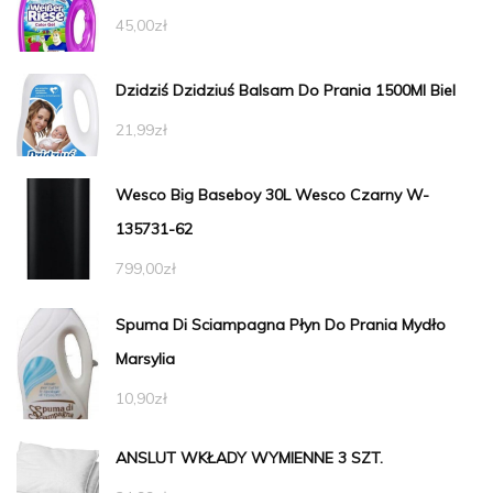
45,00
zł
Dzidziś Dzidziuś Balsam Do Prania 1500Ml Biel
21,99
zł
Wesco Big Baseboy 30L Wesco Czarny W-
135731-62
799,00
zł
Spuma Di Sciampagna Płyn Do Prania Mydło
Marsylia
10,90
zł
ANSLUT WKŁADY WYMIENNE 3 SZT.