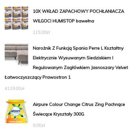
10X WKŁAD ZAPACHOWY POCHŁANIACZA
WILGOCI HUMISTOP bawełna
115,00
zł
Narożnik Z Funkcją Spania Perre L Kształtny
Elektrycznie Wysuwanym Siedziskiem I
Regulowanym Zagłówkiem Jasnoszary Velvet
Łatwoczyszczący Prawostron 1
4119,00
zł
Airpure Colour Change Citrus Zing Pachnące
Świecące Kryształy 300G
9,00
zł