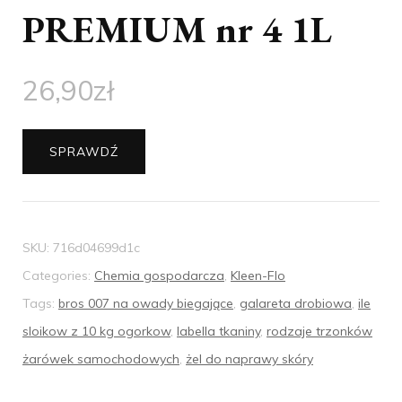
PREMIUM nr 4 1L
26,90
zł
SPRAWDŹ
SKU:
716d04699d1c
Categories:
Chemia gospodarcza
,
Kleen-Flo
Tags:
bros 007 na owady biegające
,
galareta drobiowa
,
ile
sloikow z 10 kg ogorkow
,
labella tkaniny
,
rodzaje trzonków
żarówek samochodowych
,
żel do naprawy skóry