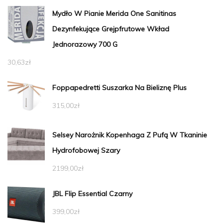
Mydło W Pianie Merida One Sanitinas
Dezynfekujące Grejpfrutowe Wkład
Jednorazowy 700 G
30,63
zł
Foppapedretti Suszarka Na Bieliznę Plus
315,00
zł
Selsey Narożnik Kopenhaga Z Pufą W Tkaninie
Hydrofobowej Szary
2199,00
zł
JBL Flip Essential Czarny
399,00
zł