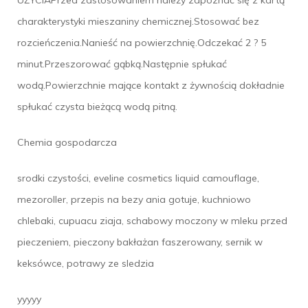
UŻYCIAPrzed zastosowaniem należy zapoznać się z kartą
charakterystyki mieszaniny chemicznej.Stosować bez
rozcieńczenia.Nanieść na powierzchnię.Odczekać 2 ? 5
minut.Przeszorować gąbką.Następnie spłukać
wodą.Powierzchnie mające kontakt z żywnością dokładnie
spłukać czysta bieżącą wodą pitną.
Chemia gospodarcza
srodki czystości, eveline cosmetics liquid camouflage,
mezoroller, przepis na bezy ania gotuje, kuchniowo
chlebaki, cupuacu ziaja, schabowy moczony w mleku przed
pieczeniem, pieczony bakłażan faszerowany, sernik w
keksówce, potrawy ze sledzia
yyyyy