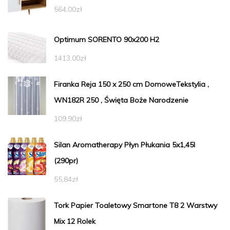
564,00
zł
Optimum SORENTO 90x200 H2
1413,00
zł
Firanka Reja 150 x 250 cm DomoweTekstylia ,
WN182R 250 , Święta Boże Narodzenie
109,90
zł
Silan Aromatherapy Płyn Płukania 5x1,45l
(290pr)
55,84
zł
Tork Papier Toaletowy Smartone T8 2 Warstwy
Mix 12 Rolek