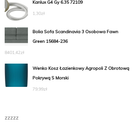
Kanlux G4 Gy 6.35 72109
1,30
zł
Bolia Sofa Scandinavia 3 Osobowa Fawn
Green 15684-236
8401,42
zł
Wenko Kosz Łazienkowy Agropoli Z Obrotową
Pokrywą S Morski
79,99
zł
zzzzz