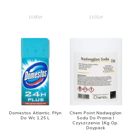
10,80
zł
13,01
zł
Domestos Atlantic, Płyn
Chem Point Nadwęglan
Do Wc 1,25 L
Sodu Do Prania I
Czyszczenia 1Kg Op.
Doypack