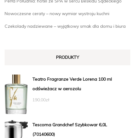
Perła Południa: hotel ze SPA w sercu Beskidu Sądeckiego
Nowoczesne ceraty – nowy wymiar wystroju kuchni
Czekolady nadziewane – wyjątkowy smak dla domu i biura
PRODUKTY
Teatro Fragranze Verde Lorena 100 ml
odświeżacz w aerozolu
190,00
zł
Tescoma Grandchef Szybkowar 6,0L
(70140600)