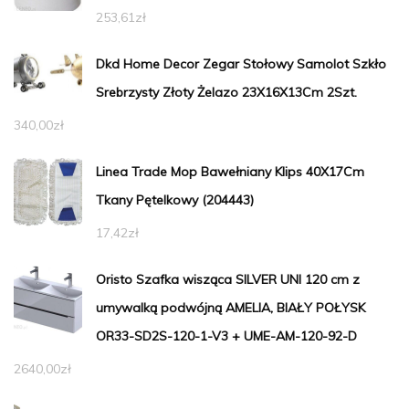
253,61
zł
Dkd Home Decor Zegar Stołowy Samolot Szkło
Srebrzysty Złoty Żelazo 23X16X13Cm 2Szt.
340,00
zł
Linea Trade Mop Bawełniany Klips 40X17Cm
Tkany Pętelkowy (204443)
17,42
zł
Oristo Szafka wisząca SILVER UNI 120 cm z
umywalką podwójną AMELIA, BIAŁY POŁYSK
OR33-SD2S-120-1-V3 + UME-AM-120-92-D
2640,00
zł