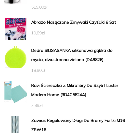
519,00
zł
Abrazo Nasączone Zmywaki Czyściki 8 Szt
10,89
zł
Dedra SILISASANKA silikonowa gąbka do
mycia, dwustronna zielona (DA9826)
18,90
zł
Ravi Ściereczka Z Mikrofibry Do Szyb I Luster
Modern Home (3D4C5824A)
7,89
zł
Zawias Regulowany Długi Do Bramy Furtki M16
ZRW16