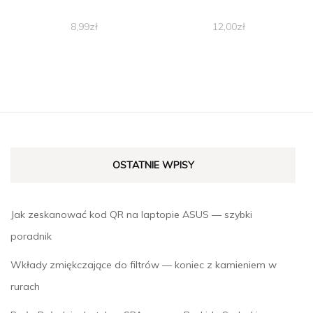
8,99
zł
12,00
zł
OSTATNIE WPISY
Jak zeskanować kod QR na laptopie ASUS — szybki
poradnik
Wkłady zmiękczające do filtrów — koniec z kamieniem w
rurach