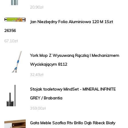
20,90
zł
Jan Niezbędny Folia Aluminiowa 120 M 1Szt
26356
67,10
zł
York Mop Z Wysuwaną Rączką I Mechanizmem
Wyciskającym 8112
32,49
zł
Stojak toaletowy MindSet - MINERAL INFINITE
GREY / Brabantia
359,00
zł
Gała Meble Szafka Rtv Brillo Dąb Ribeck Biały