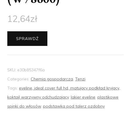
12,64
zł
SPRAWDŹ
SKU:
e30b85347f6a
Categories:
Chemia gospodarcza
,
Tenzi
Tags:
eveline, ideal cover full hd, matujący podkład kryjący,
,
koktajl warzywny odchudzający
,
lakier eveline
,
plastikowe
spinki do włosów
,
podstawka pod talerz ozdobny