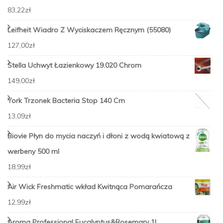
83,22
zł
Leifheit Wiadro Z Wyciskaczem Ręcznym (55080)
127,00
zł
Stella Uchwyt Łazienkowy 19.020 Chrom
149,00
zł
York Trzonek Bacteria Stop 140 Cm
13,09
zł
Biovie Płyn do mycia naczyń i dłoni z wodą kwiatową z
werbeny 500 ml
18,99
zł
Air Wick Freshmatic wkład Kwitnąca Pomarańcza
12,99
zł
Aroma Professional Eucalyptus&Rosemary 1L