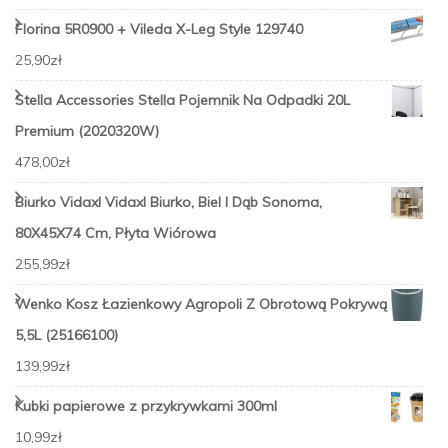
Florina 5R0900 + Vileda X-Leg Style 129740
25,90
zł
Stella Accessories Stella Pojemnik Na Odpadki 20L
Premium (2020320W)
478,00
zł
Biurko Vidaxl Vidaxl Biurko, Biel I Dąb Sonoma,
80X45X74 Cm, Płyta Wiórowa
255,99
zł
Wenko Kosz Łazienkowy Agropoli Z Obrotową Pokrywą
5,5L (25166100)
139,99
zł
Kubki papierowe z przykrywkami 300ml
10,99
zł