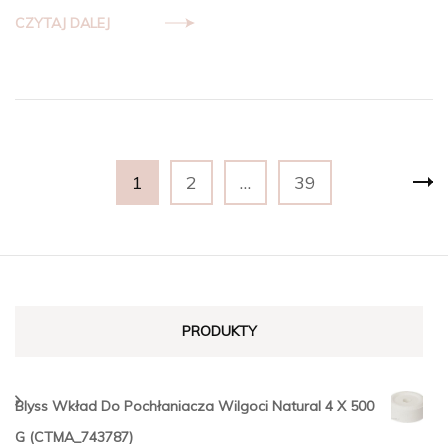
CZYTAJ DALEJ
Stronicowanie
Strona
Strona
Strona
1
2
…
39
wpisów
PRODUKTY
Blyss Wkład Do Pochłaniacza Wilgoci Natural 4 X 500
G (CTMA_743787)