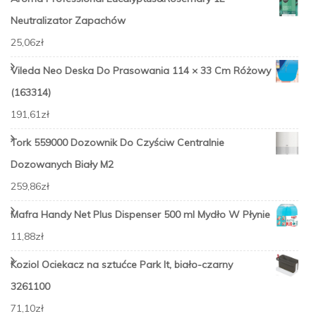
Neutralizator Zapachów
25,06
zł
Vileda Neo Deska Do Prasowania 114 × 33 Cm Różowy
(163314)
191,61
zł
Tork 559000 Dozownik Do Czyściw Centralnie
Dozowanych Biały M2
259,86
zł
Mafra Handy Net Plus Dispenser 500 ml Mydło W Płynie
11,88
zł
Koziol Ociekacz na sztućce Park It, biało-czarny
3261100
71,10
zł