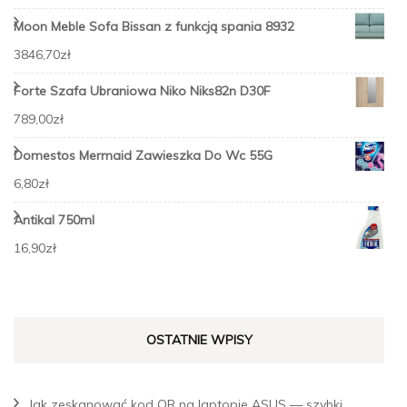
Moon Meble Sofa Bissan z funkcją spania 8932
3846,70
zł
Forte Szafa Ubraniowa Niko Niks82n D30F
789,00
zł
Domestos Mermaid Zawieszka Do Wc 55G
6,80
zł
Antikal 750ml
16,90
zł
OSTATNIE WPISY
Jak zeskanować kod QR na laptopie ASUS — szybki