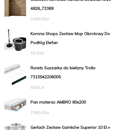
4826_72369
1468,00
zł
Korona Shops Zestaw Mop Obrotowy Do
Podłóg Elefan
59,90
zł
Rorets Suszarka do bielizny Trollo
7315542206005
69,61
zł
Pan materac AMBRO 80x200
1590,00
zł
Gerlach Zestaw Garnków Superior 10 El.+