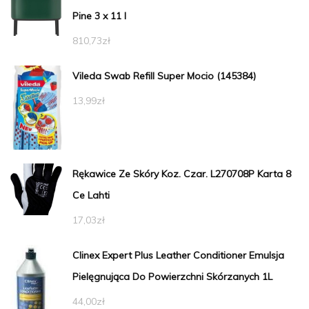
Pine 3 x 11 l
810,73
zł
Vileda Swab Refill Super Mocio (145384)
13,99
zł
Rękawice Ze Skóry Koz. Czar. L270708P Karta 8
Ce Lahti
17,03
zł
Clinex Expert Plus Leather Conditioner Emulsja
Pielęgnująca Do Powierzchni Skórzanych 1L
44,00
zł