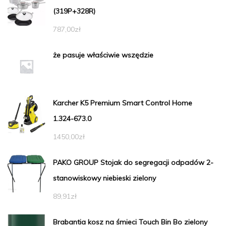
(319P+328R)
787,00
zł
że pasuje właściwie wszędzie
Karcher K5 Premium Smart Control Home
1.324-673.0
1450,00
zł
PAKO GROUP Stojak do segregacji odpadów 2-
stanowiskowy niebieski zielony
89,91
zł
Brabantia kosz na śmieci Touch Bin Bo zielony