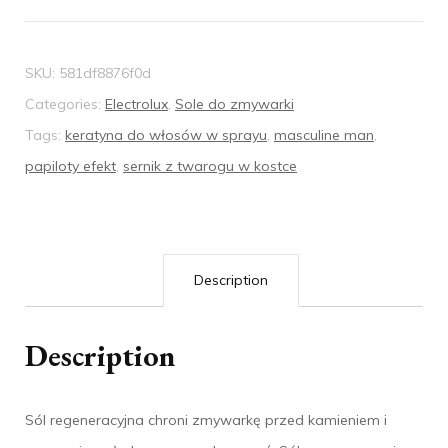
SKU:
581df8876f0d
Categories:
Electrolux
,
Sole do zmywarki
Tags:
keratyna do włosów w sprayu
,
masculine man
,
papiloty efekt
,
sernik z twarogu w kostce
Description
Description
Sól regeneracyjna chroni zmywarkę przed kamieniem i