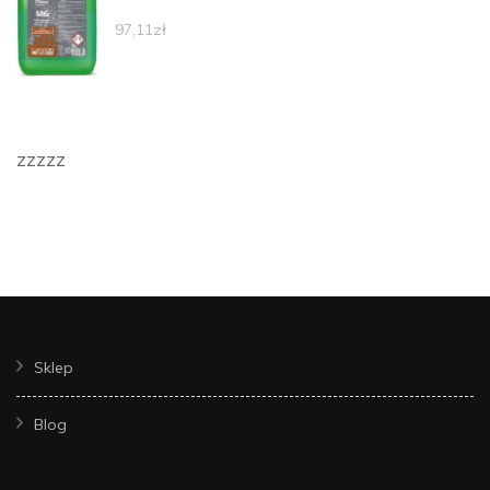
97,11
zł
zzzzz
Sklep
Blog