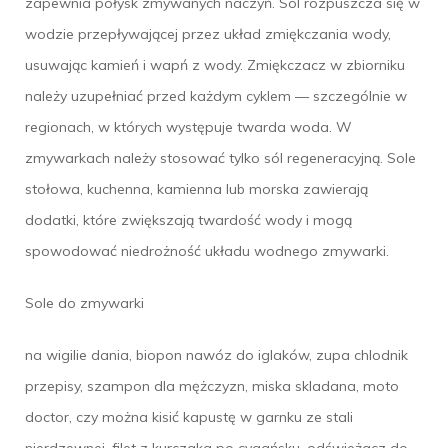
zapewnia połysk zmywanych naczyń. Sól rozpuszcza się w
wodzie przepływającej przez układ zmiękczania wody,
usuwając kamień i wapń z wody. Zmiękczacz w zbiorniku
należy uzupełniać przed każdym cyklem — szczególnie w
regionach, w których występuje twarda woda. W
zmywarkach należy stosować tylko sól regeneracyjną. Sole
stołowa, kuchenna, kamienna lub morska zawierają
dodatki, które zwiększają twardość wody i mogą
spowodować niedrożność układu wodnego zmywarki.
Sole do zmywarki
na wigilie dania, biopon nawóz do iglaków, zupa chlodnik
przepisy, szampon dla mężczyzn, miska skladana, moto
doctor, czy można kisić kapustę w garnku ze stali