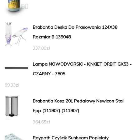
Brabantia Deska Do Prasowania 124X38
Rozmiar B 139048
337,00
zł
Lampa NOWODVORSKI - KINKIET ORBIT GX53 -
CZARNY - 7805
99,33
zł
Brabantia Kosz 20L Pedałowy Newicon Stal
Fpp (111907) (111907)
364,65
zł
Raypath Czyścik Sunbeam Popielaty