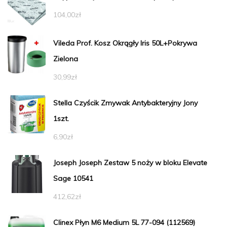
104,00
zł
Vileda Prof. Kosz Okrągły Iris 50L+Pokrywa
Zielona
30,99
zł
Stella Czyścik Zmywak Antybakteryjny Jony
1szt.
6,90
zł
Joseph Joseph Zestaw 5 noży w bloku Elevate
Sage 10541
412,62
zł
Clinex Płyn M6 Medium 5L 77-094 (112569)