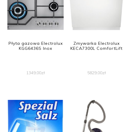
Płyta gazowa Electrolux
Zmywarka Electrolux
KGG6436S Inox
KECA7300L ComfortLift
1349,00
zł
5829,00
zł