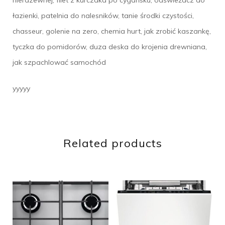
nierdzewnej, filet z kurczaka po cygańsku, odświeżacz do
łazienki, patelnia do nalesników, tanie środki czystości,
chasseur, golenie na zero, chemia hurt, jak zrobić kaszankę,
tyczka do pomidorów, duza deska do krojenia drewniana,
jak szpachlować samochód
yyyyy
Related products