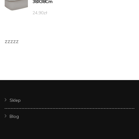
38X38Cm
24,90
zł
zzzzz
Sklep
Blog