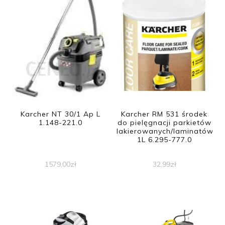
Karcher NT 30/1 Ap L
Karcher RM 531 środek
1.148-221.0
do pielęgnacji parkietów
lakierowanych/laminatów
1L 6.295-777.0
1579,00
zł
32,99
zł