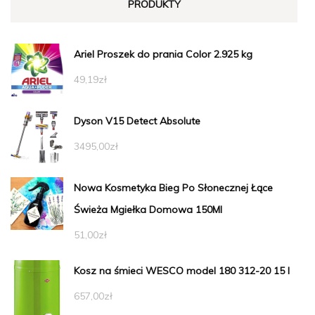
PRODUKTY
Ariel Proszek do prania Color 2.925 kg
49,19
zł
Dyson V15 Detect Absolute
3495,00
zł
Nowa Kosmetyka Bieg Po Słonecznej Łące
Świeża Mgiełka Domowa 150Ml
51,00
zł
Kosz na śmieci WESCO model 180 312-20 15 l
657,00
zł