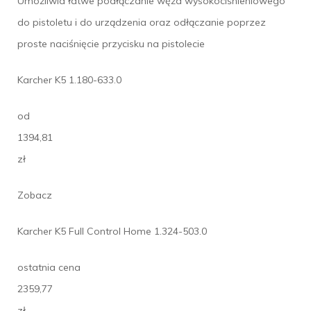
Umożliwia łatwe podłączanie węża wysokociśnieniowego
do pistoletu i do urządzenia oraz odłączanie poprzez
proste naciśnięcie przycisku na pistolecie
Karcher K5 1.180-633.0
od
1394,81
zł
Zobacz
Karcher K5 Full Control Home 1.324-503.0
ostatnia cena
2359,77
zł