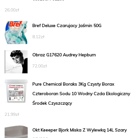
26,00
zł
Bref Deluxe Czarujacy Jaśmin 50G
8,12
zł
Obraz G17620 Audrey Hepburn
72,00
zł
Pure Chemical Boraks 3Kg Czysty Borax
Czteroboran Sodu 10 Wodny Czda Ekologiczny
Środek Czyszczący
21,99
zł
Okt Keeeper Bjork Miska Z Wylewką 14L Szary