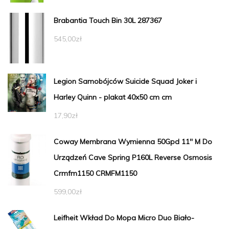
Brabantia Touch Bin 30L 287367
545,00
zł
Legion Samobójców Suicide Squad Joker i
Harley Quinn - plakat 40x50 cm cm
17,90
zł
Coway Membrana Wymienna 50Gpd 11'' M Do
Urządzeń Cave Spring P160L Reverse Osmosis
Crmfm1150 CRMFM1150
599,00
zł
Leifheit Wkład Do Mopa Micro Duo Biało-