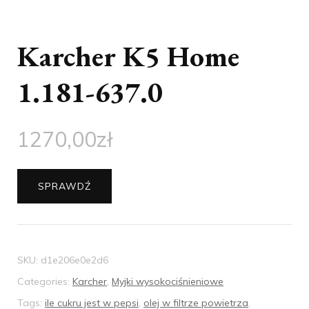
Karcher K5 Home
1.181-637.0
1270,00
zł
SPRAWDŹ
SKU:
d1e206e0e2d6
Categories:
Karcher
,
Myjki wysokociśnieniowe
Tags:
ile cukru jest w pepsi
,
olej w filtrze powietrza
,