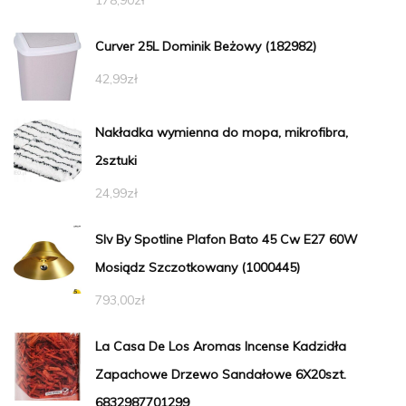
178,90
zł
Curver 25L Dominik Beżowy (182982)
42,99
zł
Nakładka wymienna do mopa, mikrofibra,
2sztuki
24,99
zł
Slv By Spotline Plafon Bato 45 Cw E27 60W
Mosiądz Szczotkowany (1000445)
793,00
zł
La Casa De Los Aromas Incense Kadzidła
Zapachowe Drzewo Sandałowe 6X20szt.
6832987701299