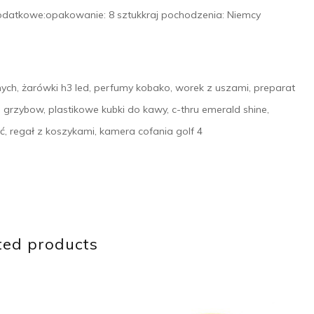
odatkowe:opakowanie: 8 sztukkraj pochodzenia: Niemcy
nych, żarówki h3 led, perfumy kobako, worek z uszami, preparat
grzybow, plastikowe kubki do kawy, c-thru emerald shine,
ć, regał z koszykami, kamera cofania golf 4
ted products