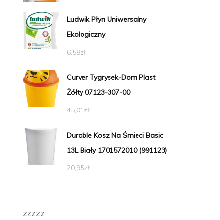
Ludwik Płyn Uniwersalny
Ekologiczny
6,58
zł
Curver Tygrysek-Dom Plast
Żółty 07123-307-00
45,01
zł
Durable Kosz Na Śmieci Basic
13L Biały 1701572010 (991123)
20,95
zł
zzzzz