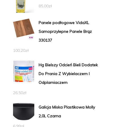
85,00
zł
Panele podłogowe VidaXL
Samoprzylepne Panele Brąz
330137
100,20
zł
Hg Bielszy Odcień Bieli Dodatek
Do Prania Z Wybielaczem I
Odplamiaczem
26,50
zł
Galicja Miska Plastikowa Molly
2,0L Czarna
6,99
zł