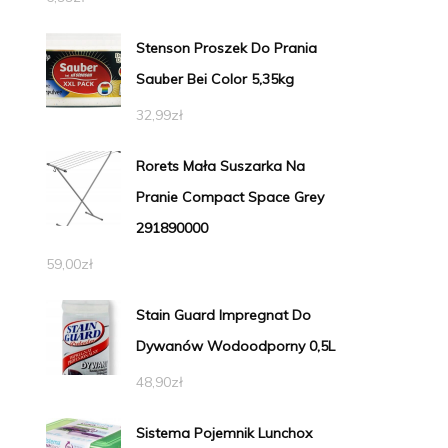
Stenson Proszek Do Prania
Sauber Bei Color 5,35kg
32,99
zł
Rorets Mała Suszarka Na
Pranie Compact Space Grey
291890000
59,00
zł
Stain Guard Impregnat Do
Dywanów Wodoodporny 0,5L
48,90
zł
Sistema Pojemnik Lunchox