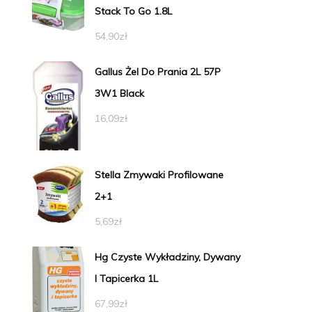
Stack To Go 1.8L
54,90
zł
Gallus Żel Do Prania 2L 57P
3W1 Black
16,09
zł
Stella Zmywaki Profilowane
2+1
5,69
zł
Hg Czyste Wykładziny, Dywany
I Tapicerka 1L
67,99
zł