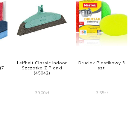
Leifheit Classic Indoor
Druciak Plastikowy 3
(7
Szczotka Z Pianki
szt.
(45042)
39,00
zł
3,55
zł