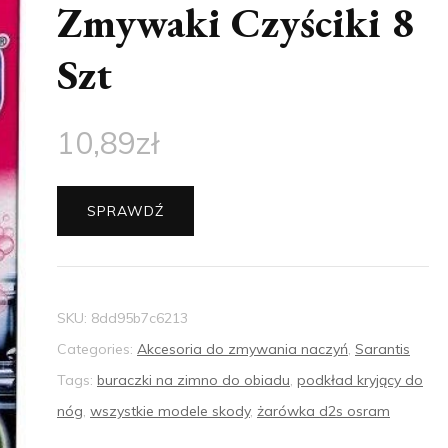
Zmywaki Czyściki 8
Szt
10,89
zł
SPRAWDŹ
SKU:
8dd95b7c6213
Categories:
Akcesoria do zmywania naczyń
,
Sarantis
Tags:
buraczki na zimno do obiadu
,
podkład kryjący do
nóg
,
wszystkie modele skody
,
żarówka d2s osram