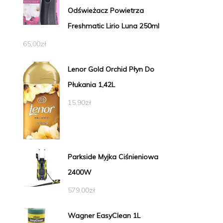
Odświeżacz Powietrza
Freshmatic Lirio Luna 250ml
65,00
zł
Lenor Gold Orchid Płyn Do
Płukania 1,42L
15,90
zł
Parkside Myjka Ciśnieniowa
2400W
579,00
zł
Wagner EasyClean 1L