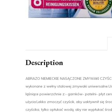
Description
ABRAZO NIEMIECKIE NASĄCZONE ZMYWAKI CZYŚCIKI
wykonane z wełny stalowej zmywaki uniwersalne.Us
ląśniące powierzchnie z:- garnków- patelni- płyt 
użycia:Lekko zmoczyć czyścik, aby uaktywnił się ś
czyścika, tylko opłukać wodą, aby nie wypłukać śro