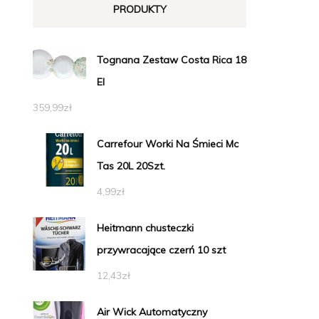
PRODUKTY
Tognana Zestaw Costa Rica 18
El
359,99
zł
Carrefour Worki Na Śmieci Mc
Tas 20L 20Szt.
4,99
zł
Heitmann chusteczki
przywracające czerń 10 szt
12,43
zł
Air Wick Automatyczny