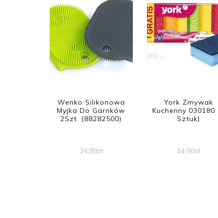
Wenko Silikonowa
York Zmywak
Myjka Do Garnków
Kuchenny 030180 
2Szt. (88282500)
Sztuk)
24,99
zł
14,90
zł