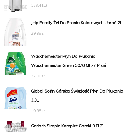
139,41
zł
Jelp Family Żel Do Prania Kolorowych Ubrań 2L
29,99
zł
Wäschemeister Płyn Do Płukania
Waschemeister Green 3070 Ml 77 Prań
22,00
zł
Global Sofin Górska Świeżość Płyn Do Płukania
3,3L
10,98
zł
Gerlach Simple Komplet Garnki 9 El Z