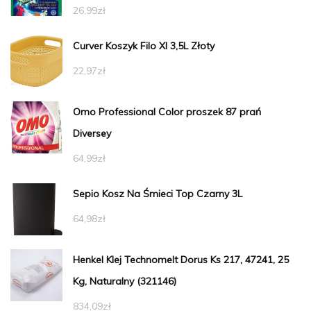
26,99
zł
Curver Koszyk Filo Xl 3,5L Złoty
22,97
zł
Omo Professional Color proszek 87 prań
Diversey
64,99
zł
Sepio Kosz Na Śmieci Top Czarny 3L
64,98
zł
Henkel Klej Technomelt Dorus Ks 217, 47241, 25
Kg, Naturalny (321146)
834,09
zł