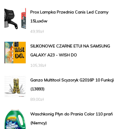
Prox Lampka Przednia Canis Led Czarny
15Luxów
49,99
zł
SILIKONOWE CZARNE ETUI NA SAMSUNG
GALAXY A23 - WISH DO
105,38
zł
Ganzo Multitool Scyzoryk G2016P 10 Funkcji
(13893)
89,00
zł
Waschkonig Płyn do Prania Color 110 prań
(Niemcy)