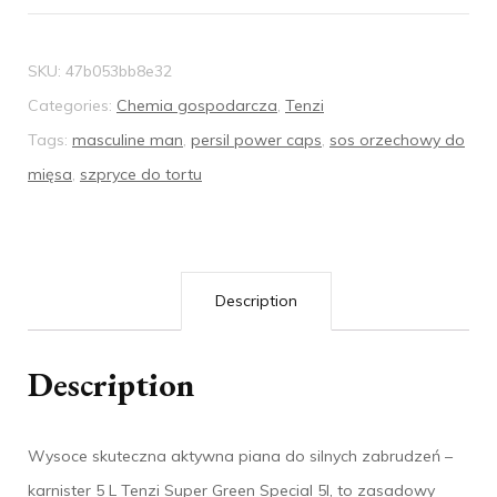
SKU:
47b053bb8e32
Categories:
Chemia gospodarcza
,
Tenzi
Tags:
masculine man
,
persil power caps
,
sos orzechowy do
mięsa
,
szpryce do tortu
Description
Description
Wysoce skuteczna aktywna piana do silnych zabrudzeń –
karnister 5 L Tenzi Super Green Special 5l, to zasadowy