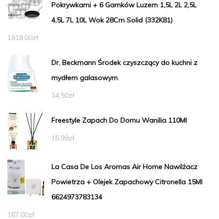
Pokrywkami + 6 Garnków Luzem 1,5L 2L 2,5L
4,5L 7L 10L Wok 28Cm Solid (332K81)
1818,00
zł
Dr. Beckmann Środek czyszczący do kuchni z
mydłem galasowym
14,50
zł
Freestyle Zapach Do Domu Wanilia 110Ml
16,99
zł
La Casa De Los Aromas Air Home Nawilżacz
Powietrza + Olejek Zapachowy Citronella 15Ml
6624973783134
167,00
zł