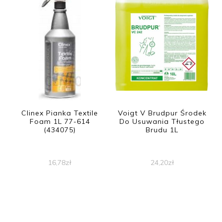
Clinex Pianka Textile
Voigt V Brudpur Środek
Foam 1L 77-614
Do Usuwania Tłustego
(434075)
Brudu 1L
16,78
zł
24,20
zł