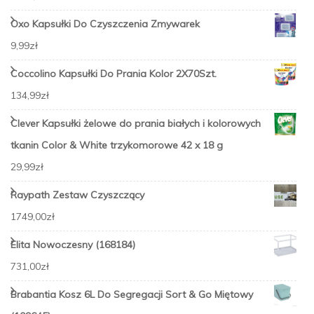
Oxo Kapsułki Do Czyszczenia Zmywarek
9,99
zł
Coccolino Kapsułki Do Prania Kolor 2X70Szt.
134,99
zł
Clever Kapsułki żelowe do prania białych i kolorowych
tkanin Color & White trzykomorowe 42 x 18 g
29,99
zł
Raypath Zestaw Czyszczący
1749,00
zł
Elita Nowoczesny (168184)
731,00
zł
Brabantia Kosz 6L Do Segregacji Sort & Go Miętowy