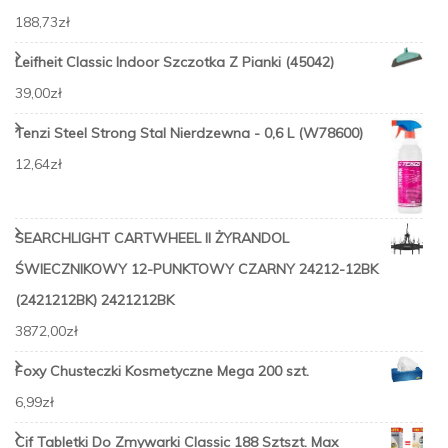
188,73
zł
Leifheit Classic Indoor Szczotka Z Pianki (45042)
39,00
zł
Tenzi Steel Strong Stal Nierdzewna - 0,6 L (W78600)
12,64
zł
SEARCHLIGHT CARTWHEEL II ŻYRANDOL
ŚWIECZNIKOWY 12-PUNKTOWY CZARNY 24212-12BK
(2421212BK) 2421212BK
3872,00
zł
Foxy Chusteczki Kosmetyczne Mega 200 szt.
6,99
zł
Cif Tabletki Do Zmywarki Classic 188 Sztszt. Max