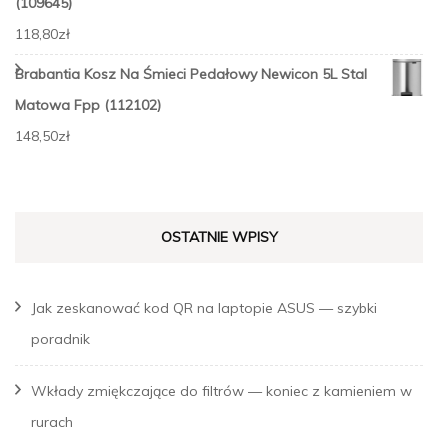
(109645)
118,80
zł
Brabantia Kosz Na Śmieci Pedałowy Newicon 5L Stal
Matowa Fpp (112102)
148,50
zł
OSTATNIE WPISY
Jak zeskanować kod QR na laptopie ASUS — szybki
poradnik
Wkłady zmiękczające do filtrów — koniec z kamieniem w
rurach