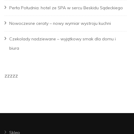
Perła Południa: hotel ze SPA w sercu Beskidu Sądeckiego
Nowoczesne ceraty – nowy wymiar wystroju kuchni
Czekolady nadziewane – wyjątkowy smak dla domu i
biura
zzzzz
Sklep