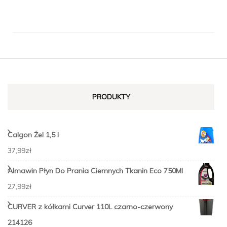
PRODUKTY
Calgon Żel 1,5 l
37,99
zł
Almawin Płyn Do Prania Ciemnych Tkanin Eco 750Ml
27,99
zł
CURVER z kółkami Curver 110L czarno-czerwony
214126