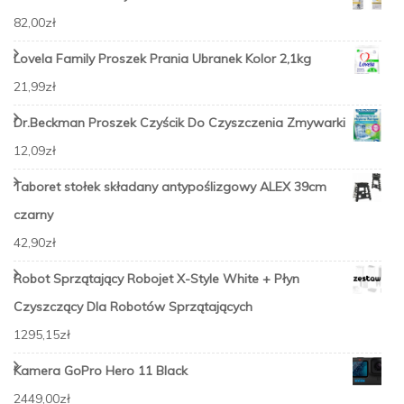
82,00
zł
Lovela Family Proszek Prania Ubranek Kolor 2,1kg
21,99
zł
Dr.Beckman Proszek Czyścik Do Czyszczenia Zmywarki
12,09
zł
Taboret stołek składany antypoślizgowy ALEX 39cm
czarny
42,90
zł
Robot Sprzątający Robojet X-Style White + Płyn
Czyszczący Dla Robotów Sprzątających
1295,15
zł
Kamera GoPro Hero 11 Black
2449,00
zł