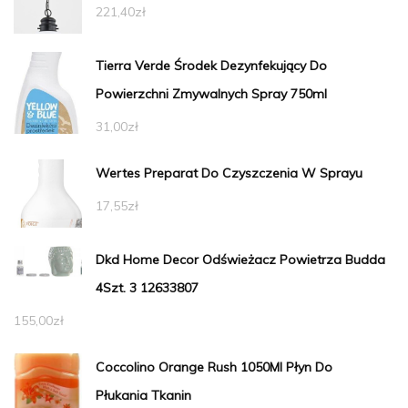
221,40
zł
Tierra Verde Środek Dezynfekujący Do
Powierzchni Zmywalnych Spray 750ml
31,00
zł
Wertes Preparat Do Czyszczenia W Sprayu
17,55
zł
Dkd Home Decor Odświeżacz Powietrza Budda
4Szt. 3 12633807
155,00
zł
Coccolino Orange Rush 1050Ml Płyn Do
Płukania Tkanin