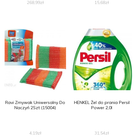
268,99
zł
15,68
zł
Ravi Zmywak Uniwersalny Do
HENKEL Żel do prania Persil
Naczyń 2Szt (15004)
Power 2,0l
4,19
zł
31,54
zł