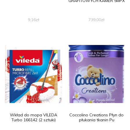
GRAFITOWYCH KAMER 5MPX
9,16
zł
739,00
zł
Wkład do mopa VILEDA
Coccolino Creations Płyn do
Turbo 166142 (2 sztuki)
płukania tkanin Pu