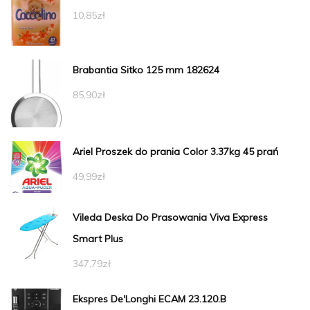
10,85
zł
Brabantia Sitko 125 mm 182624
85,90
zł
Ariel Proszek do prania Color 3.37kg 45 prań
49,99
zł
Vileda Deska Do Prasowania Viva Express
Smart Plus
347,79
zł
Ekspres De'Longhi ECAM 23.120.B