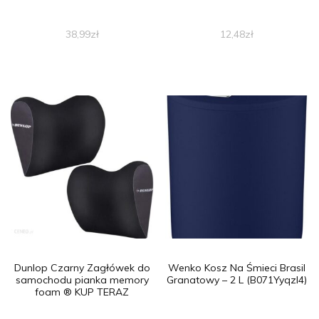
38,99
zł
12,48
zł
Dunlop Czarny Zagłówek do
Wenko Kosz Na Śmieci Brasil
samochodu pianka memory
Granatowy – 2 L (B071Yyqzl4)
foam ® KUP TERAZ