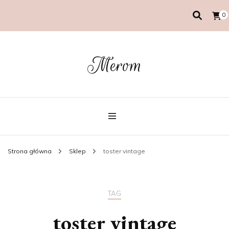
0
Merom
Strona główna
Sklep
toster vintage
TAG
toster vintage