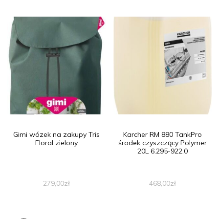
Gimi wózek na zakupy Tris
Karcher RM 880 TankPro
Floral zielony
środek czyszczący Polymer
20L 6.295-922.0
279,00
zł
468,00
zł