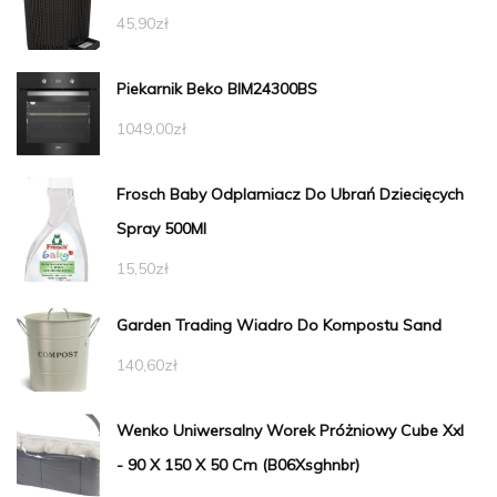
45,90
zł
Piekarnik Beko BIM24300BS
1049,00
zł
Frosch Baby Odplamiacz Do Ubrań Dziecięcych
Spray 500Ml
15,50
zł
Garden Trading Wiadro Do Kompostu Sand
140,60
zł
Wenko Uniwersalny Worek Próżniowy Cube Xxl
- 90 X 150 X 50 Cm (B06Xsghnbr)