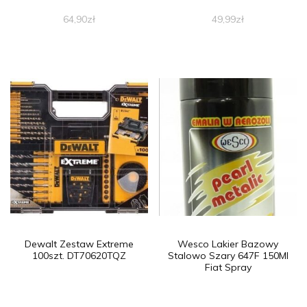
64,90
zł
49,99
zł
Dewalt Zestaw Extreme
Wesco Lakier Bazowy
100szt. DT70620TQZ
Stalowo Szary 647F 150Ml
Fiat Spray