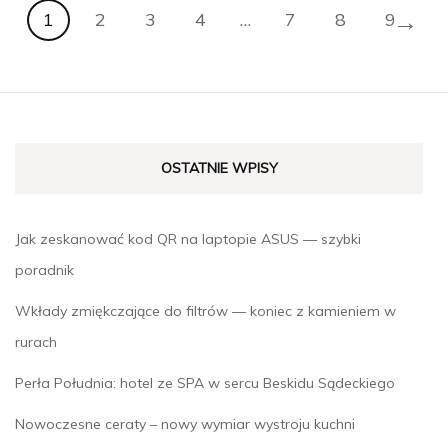
→
1
2
3
4
…
7
8
9
OSTATNIE WPISY
Jak zeskanować kod QR na laptopie ASUS — szybki
poradnik
Wkłady zmiękczające do filtrów — koniec z kamieniem w
rurach
Perła Południa: hotel ze SPA w sercu Beskidu Sądeckiego
Nowoczesne ceraty – nowy wymiar wystroju kuchni