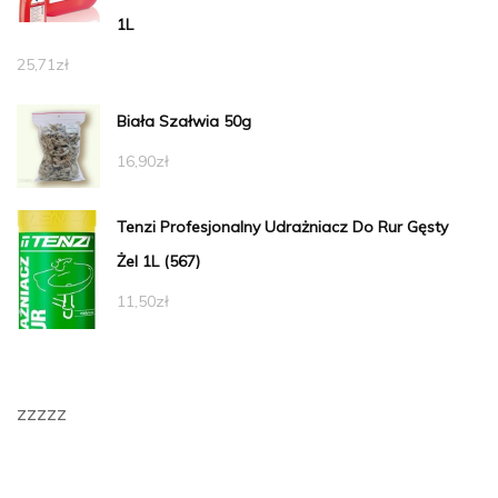
1L
25,71
zł
Biała Szałwia 50g
16,90
zł
Tenzi Profesjonalny Udrażniacz Do Rur Gęsty
Żel 1L (567)
11,50
zł
zzzzz