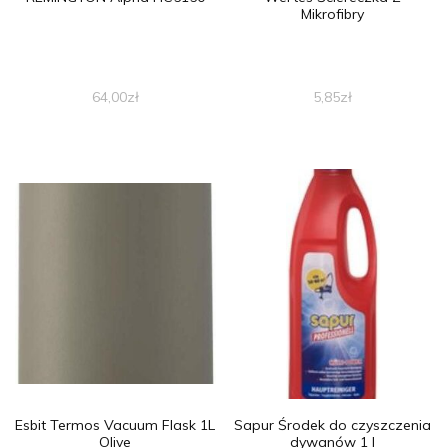
Mikrofibry
64,00
zł
5,85
zł
Esbit Termos Vacuum Flask 1L
Sapur Środek do czyszczenia
Olive
dywanów 1 l