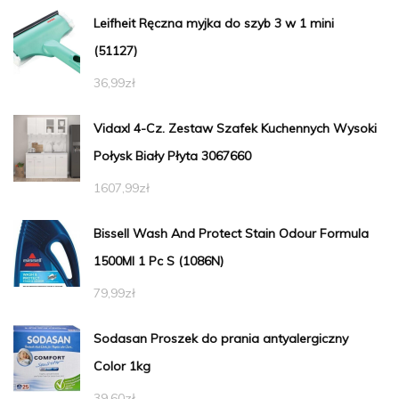
Leifheit Ręczna myjka do szyb 3 w 1 mini
(51127)
36,99
zł
Vidaxl 4-Cz. Zestaw Szafek Kuchennych Wysoki
Połysk Biały Płyta 3067660
1607,99
zł
Bissell Wash And Protect Stain Odour Formula
1500Ml 1 Pc S (1086N)
79,99
zł
Sodasan Proszek do prania antyalergiczny
Color 1kg
39,60
zł