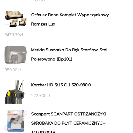
Orfeusz Bobo Komplet Wypoczynkowy
Ramzes Lux
6479,39
zł
Merida Suszarka Do Rąk Starflow, Stal
Polerowana (Eip101)
959,00
zł
Karcher HD 5/15 C 1.520-930.0
2729,00
zł
Scanpart SCANPART OSTRZANOŻYKI
SKROBAKA DO PŁYT CERAMICZNYCH
1100000018