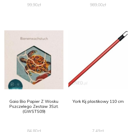
99,90
zł
989,00
zł
Gaia Bio Papier Z Wosku
York Kij plastikowy 110 cm
Pszczelego Zestaw 3Szt.
(GWSTS09)
84,80
zł
7,49
zł