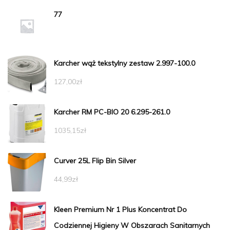
77
Karcher wąż tekstylny zestaw 2.997-100.0
127,00
zł
Karcher RM PC-BIO 20 6.295-261.0
1035,15
zł
Curver 25L Flip Bin Silver
44,99
zł
Kleen Premium Nr 1 Plus Koncentrat Do
Codziennej Higieny W Obszarach Sanitarnych