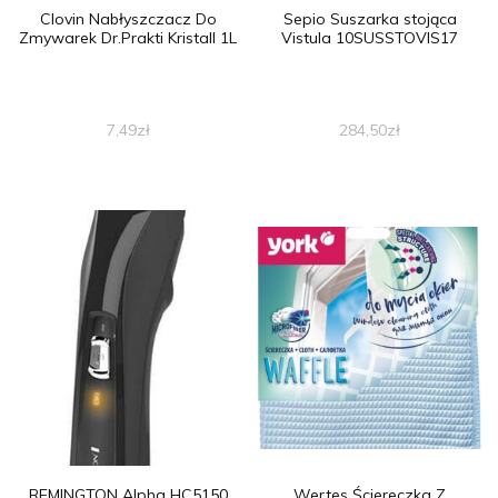
Clovin Nabłyszczacz Do
Sepio Suszarka stojąca
Zmywarek Dr.Prakti Kristall 1L
Vistula 10SUSSTOVIS17
7,49
zł
284,50
zł
REMINGTON Alpha HC5150
Wertes Ściereczka Z