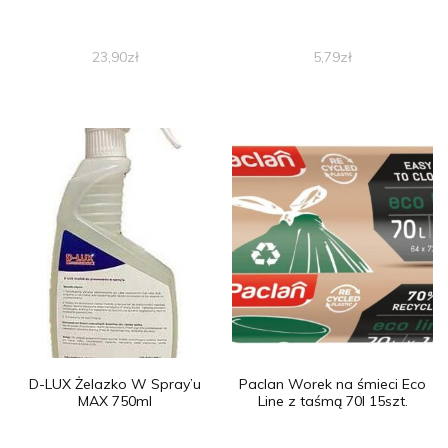
23,90
zł
5,79
zł
D-LUX Żelazko W Spray’u
Paclan Worek na śmieci Eco
MAX 750ml
Line z taśmą 70l 15szt.