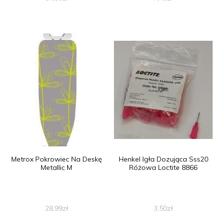
Metrox Pokrowiec Na Deskę
Henkel Igła Dozująca Sss20
Metallic M
Różowa Loctite 8866
28,99
zł
3,50
zł