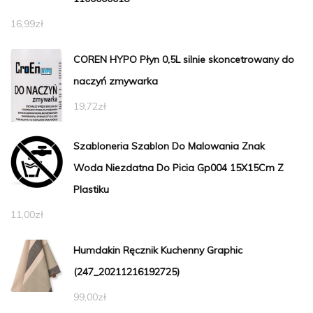
16,99
zł
COREN HYPO Płyn 0,5L silnie skoncetrowany do
naczyń zmywarka
19,72
zł
Szabloneria Szablon Do Malowania Znak
Woda Niezdatna Do Picia Gp004 15X15Cm Z
Plastiku
11,00
zł
Humdakin Ręcznik Kuchenny Graphic
(247_20211216192725)
99,00
zł