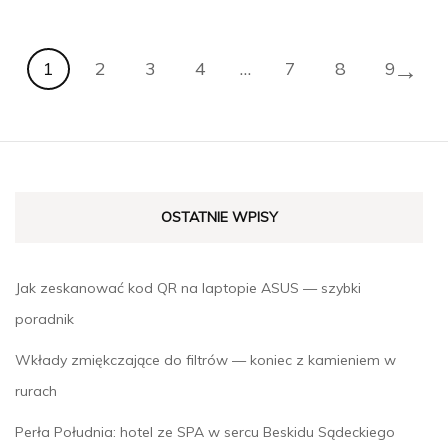
→
1
2
3
4
…
7
8
9
OSTATNIE WPISY
Jak zeskanować kod QR na laptopie ASUS — szybki
poradnik
Wkłady zmiękczające do filtrów — koniec z kamieniem w
rurach
Perła Południa: hotel ze SPA w sercu Beskidu Sądeckiego