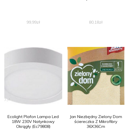
99,99
zł
80,18
zł
Ecolight Plafon Lampa Led
Jan Niezbędny Zielony Dom
18W 230V Natynkowy
ściereczka Z Mikrofibry
Okrągły (Ec79808)
36X36Cm