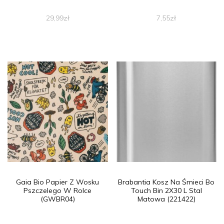
29,99
zł
7,55
zł
Gaia Bio Papier Z Wosku
Brabantia Kosz Na Śmieci Bo
Pszczelego W Rolce
Touch Bin 2X30 L Stal
(GWBR04)
Matowa (221422)