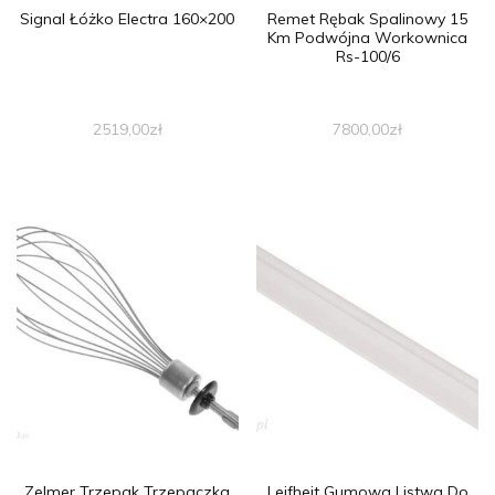
Signal Łóżko Electra 160×200
Remet Rębak Spalinowy 15
Km Podwójna Workownica
Rs-100/6
2519,00
zł
7800,00
zł
Zelmer Trzepak Trzepaczka
Leifheit Gumowa Listwa Do