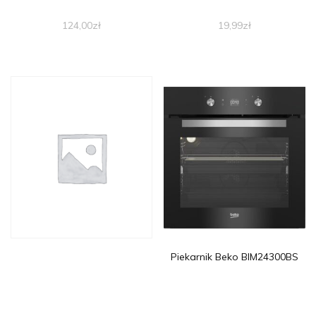
124,00
zł
19,99
zł
Piekarnik Beko BIM24300BS