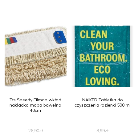
Tts Speedy Filmop wkład
NAIKED Tabletka do
nakładka mopa bawełna
czyszczenia łazienki 500 ml
40cm
26,90
zł
8,99
zł