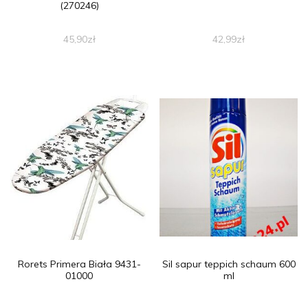
(270246)
45,90
zł
42,99
zł
Rorets Primera Biała 9431-
Sil sapur teppich schaum 600
01000
ml