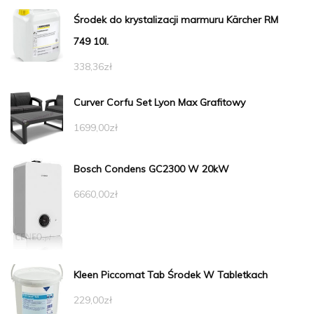
Środek do krystalizacji marmuru Kärcher RM
749 10l.
338,36
zł
Curver Corfu Set Lyon Max Grafitowy
1699,00
zł
Bosch Condens GC2300 W 20kW
6660,00
zł
Kleen Piccomat Tab Środek W Tabletkach
229,00
zł