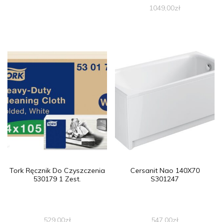
1049,00
zł
Tork Ręcznik Do Czyszczenia
Cersanit Nao 140X70
530179 1 Zest.
S301247
529,00
zł
547,00
zł