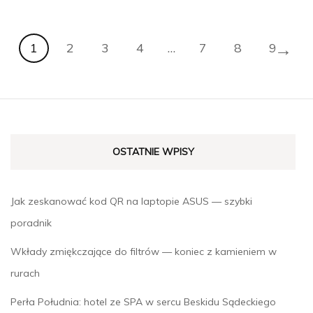
→
1
2
3
4
…
7
8
9
OSTATNIE WPISY
Jak zeskanować kod QR na laptopie ASUS — szybki
poradnik
Wkłady zmiękczające do filtrów — koniec z kamieniem w
rurach
Perła Południa: hotel ze SPA w sercu Beskidu Sądeckiego