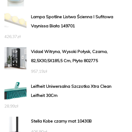
Lampa Spotline Listwa Ścienna I Sufitowa
Vaynissa Biała 149701
426,37
zł
Vidaxl Witryna, Wysoki Połysk, Czarna,
82,5X30,5X185,5 Cm, Płyta 802775
957,19
zł
Leifheit Uniwersalna Szczotka Xtra Clean
Leifheit 30Cm
28,99
zł
Stella Kobe czarny mat 10430B
406,90
zł