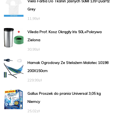
Vielo Farba Do Tkanin Jasnych 50Ml 139 Quartz
Grey
11,99
zł
Vileda Prof. Kosz Okrągły Iris 50L+Pokrywa
Zielona
30,99
zł
Hamak Ogrodowy Ze Stelażem Malatec 10198
200X150cm
229,99
zł
Gallus Proszek do prania Universal 3,05 kg
Niemcy
25,02
zł