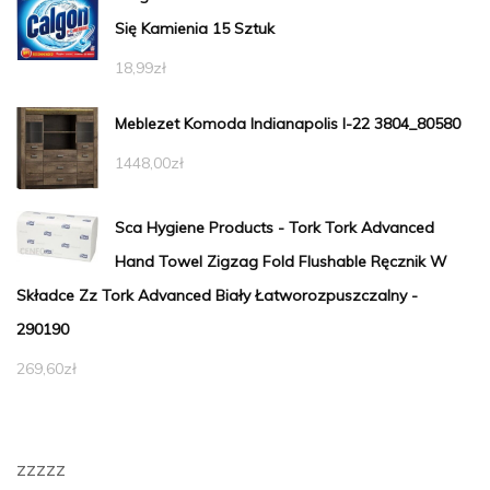
Się Kamienia 15 Sztuk
18,99
zł
Meblezet Komoda Indianapolis I-22 3804_80580
1448,00
zł
Sca Hygiene Products - Tork Tork Advanced
Hand Towel Zigzag Fold Flushable Ręcznik W
Składce Zz Tork Advanced Biały Łatworozpuszczalny -
290190
269,60
zł
zzzzz