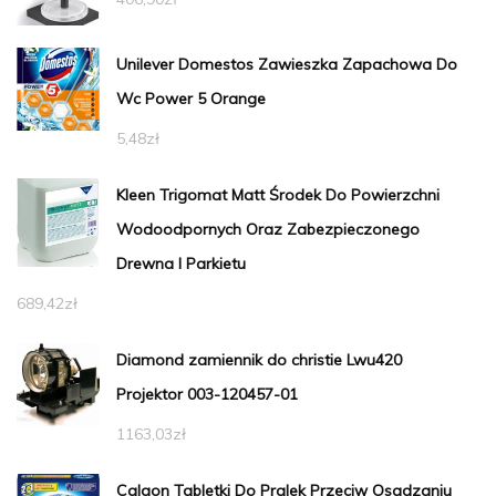
Unilever Domestos Zawieszka Zapachowa Do
Wc Power 5 Orange
5,48
zł
Kleen Trigomat Matt Środek Do Powierzchni
Wodoodpornych Oraz Zabezpieczonego
Drewna I Parkietu
689,42
zł
Diamond zamiennik do christie Lwu420
Projektor 003-120457-01
1163,03
zł
Calgon Tabletki Do Pralek Przeciw Osadzaniu