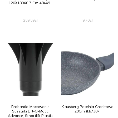
120X180X0 7 Cm 484491
259,59
zł
9,70
zł
Brabantia Mocowanie
Klausberg Patelnia Granitowa
Suszarki Lift-O-Matic
20Cm (kb7307)
Advance, Smartlift Plastik