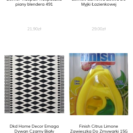
piany blendera 491
Myjki Łazienkowej
21,90
zł
29,00
zł
Dkd Home Decor Emaga
Finish Citrus Limone
Dywan Czarny Biały
Zawieszka Do Zmywarki 15G