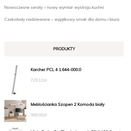
Nowoczesne ceraty – nowy wymiar wystroju kuchni
Czekolady nadziewane – wyjątkowy smak dla domu i biura
PRODUKTY
Karcher PCL 4 1.644-000.0
729,12
zł
Meblościanka Szopen 2 Komoda biały
999,00
zł