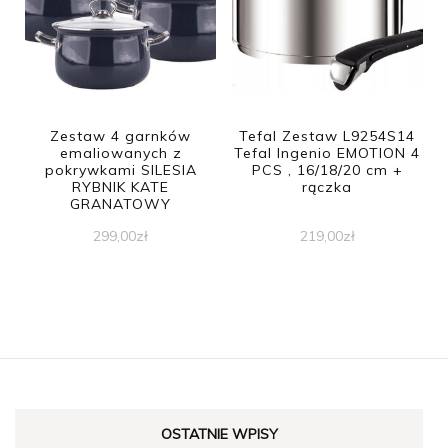
Zestaw 4 garnków
Tefal Zestaw L9254S14
emaliowanych z
Tefal Ingenio EMOTION 4
pokrywkami SILESIA
PCS , 16/18/20 cm +
RYBNIK KATE
rączka
GRANATOWY
299,00
zł
219,00
zł
OSTATNIE WPISY