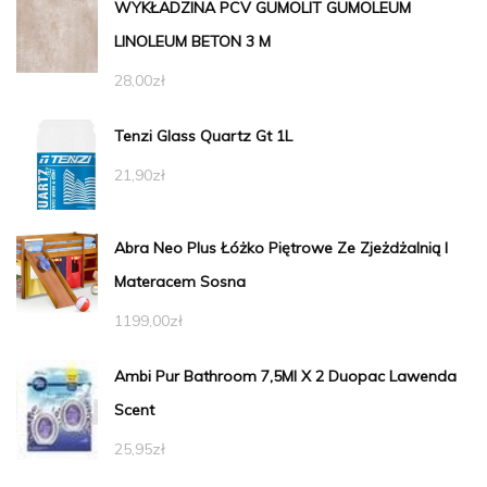
WYKŁADZINA PCV GUMOLIT GUMOLEUM
LINOLEUM BETON 3 M
28,00
zł
Tenzi Glass Quartz Gt 1L
21,90
zł
Abra Neo Plus Łóżko Piętrowe Ze Zjeżdżalnią I
Materacem Sosna
1199,00
zł
Ambi Pur Bathroom 7,5Ml X 2 Duopac Lawenda
Scent
25,95
zł