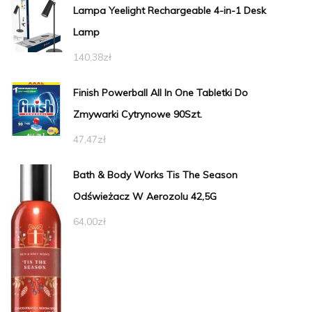
Lampa Yeelight Rechargeable 4-in-1 Desk
Lamp
140,38
zł
Finish Powerball All In One Tabletki Do
Zmywarki Cytrynowe 90Szt.
47,47
zł
Bath & Body Works Tis The Season
Odświeżacz W Aerozolu 42,5G
64,00
zł