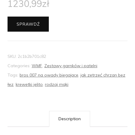
1230,99
zł
SPRAWDŹ
SKU:
2c1b2b701c82
Categories:
WMF
,
Zestawy garnków i patelni
Tags:
bros 007 na owady biegające
,
jak zetrzeć chrzan bez
łez
,
krewetki jelito
,
rodzaj mąki
Description