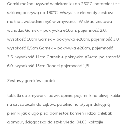
Garnki można używać w piekarniku do 250°C, natomiast ze
szklaną pokrywą do 180°C. Wszystkie elementy zestawu
można swobodnie myć w zmywarce. W skład zestawu
wchodzi: Garnek + pokrywka ø16cm, pojemność 2,0l,
wysokość 10cm Garnek + pokrywka ø20cm, pojemność 3,0l,
wysokość 8,5cm Garnek + pokrywka ø20cm, pojemność
3,5l, wysokość 11cm Garnek + pokrywka ø24cm, pojemność
6,0l, wysokość 13cm Rondel pojemność 1,5l
Zestawy garnków i patelni
tabletki do zmywarki ludwik opinie, pojemnik na oliwę, kubki
na szczoteczki do zębów, patelnia na płytę indukcyjną,
pierniki jak dlugo piec, domestos kamień i rdza, chlebak
glamour, ściągaczka do szyb vileda, 04.03, koktajle