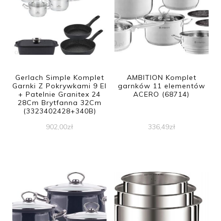
Gerlach Simple Komplet
AMBITION Komplet
Garnki Z Pokrywkami 9 El
garnków 11 elementów
+ Patelnie Granitex 24
ACERO (68714)
28Cm Brytfanna 32Cm
(3323402428+340B)
902,00
zł
336,49
zł