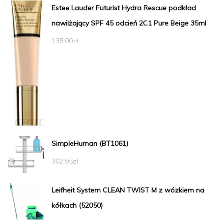
Estee Lauder Futurist Hydra Rescue podkład
nawilżający SPF 45 odcień 2C1 Pure Beige 35ml
135,00
zł
SimpleHuman (BT1061)
302,95
zł
Leifheit System CLEAN TWIST M z wózkiem na
kółkach (52050)