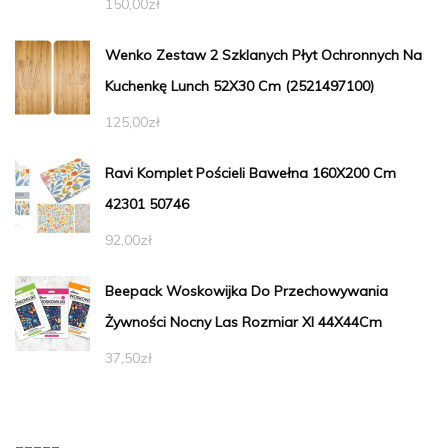
150,00
zł
Wenko Zestaw 2 Szklanych Płyt Ochronnych Na
Kuchenkę Lunch 52X30 Cm (2521497100)
125,00
zł
Ravi Komplet Pościeli Bawełna 160X200 Cm
42301 50746
92,00
zł
Beepack Woskowijka Do Przechowywania
Żywności Nocny Las Rozmiar Xl 44X44Cm
37,50
zł