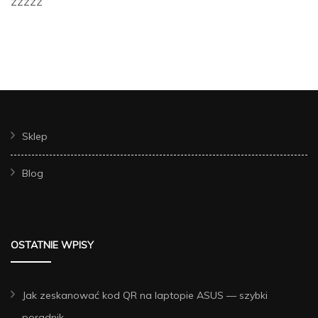
zzzzz
Sklep
Blog
OSTATNIE WPISY
Jak zeskanować kod QR na laptopie ASUS — szybki
poradnik