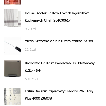
House Doctor Zestaw Dwóch Ręczników
Kuchennych Chef (204030517)
96,00
zł
Vikan Szczotka do rur 40mm czarna 53789
22,31
zł
Brabantia Bo Kosz Pedałowy 36L Platynowy
(121449N)
591,75
zł
Katrin Ręcznik Papierowy Składka 2W Biały
Plus 4000 Zt5038