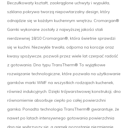
Beczułkowaty kształt, zaokrąglone uchwyty i wypukła,
szklana pokrywa tworzą niepowtarzalny design, który
odnajdzie się w każdym kuchennym wnętrzu. Cromargan®
Garnki wykonane zostały z najwyższej jakości stali
nierdzewnej 18/10 Cromargan®, która świetnie sprawdzi
się w kuchni. Niezwykle trwała, odporna na korozje oraz
kwasy spożywcze, pozwoli przez wiele lat czerpać radość
z gotowania. Dno typu TransTherm® To wyjątkowe
rozwiązanie technologiczne, które pozwala na użytkowanie
garnków marki WMF na wszystkich rodzajach kuchenek,
również indukcyjnych. Dzięki trójwarstwowej konstrukcji, dno
równomiernie absorbuje ciepło po całej powierzchni
garnka. Ponadto technologia TransTherm® gwarantuje, że
nawet po latach intensywnego gotowania powierzchnia
dna nie wybrzuszy się, a garnek pozostanie niezmiennie