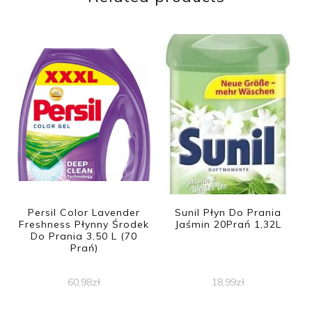
Persil Color Lavender
Sunil Płyn Do Prania
Freshness Płynny Środek
Jaśmin 20Prań 1,32L
Do Prania 3,50 L (70
Prań)
60,98
zł
18,99
zł