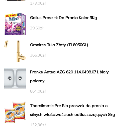
179,00
zł
Gallus Proszek Do Prania Kolor 3Kg
29,60
zł
Omnires Tula Złoty (TL6050GL)
366,36
zł
Franke Antea AZG 620 114.0498.071 biały
polarny
864,00
zł
Thomilmatic Pre Bio proszek do prania o
silnych właściwościach odtłuszczających 8kg
132,36
zł