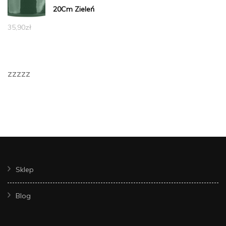
20Cm Zieleń
35,90
zł
zzzzz
Sklep
Blog