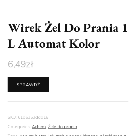
Wirek Żel Do Prania 1
L Automat Kolor
6,49
zł
SPRAWDŹ
SKU:
61d6353dda18
Categories:
Achem
,
Żele do prania