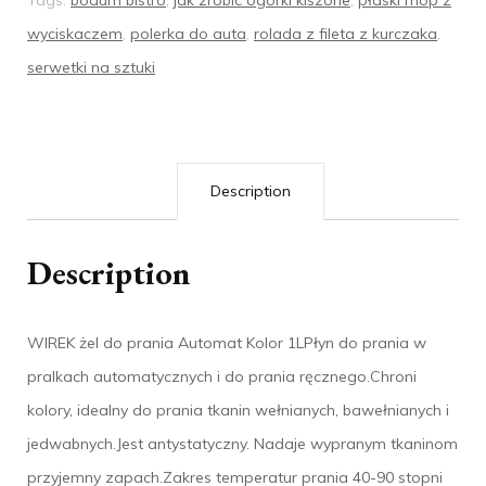
Tags:
bodum bistro
,
jak zrobic ogorki kiszone
,
płaski mop z
wyciskaczem
,
polerka do auta
,
rolada z fileta z kurczaka
,
serwetki na sztuki
Description
Description
WIREK żel do prania Automat Kolor 1LPłyn do prania w
pralkach automatycznych i do prania ręcznego.Chroni
kolory, idealny do prania tkanin wełnianych, bawełnianych i
jedwabnych.Jest antystatyczny. Nadaje wypranym tkaninom
przyjemny zapach.Zakres temperatur prania 40-90 stopni