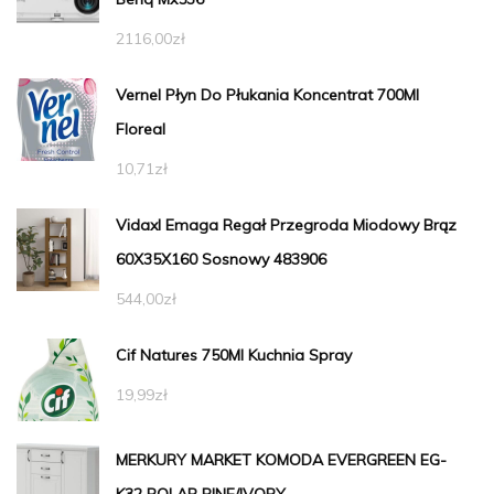
2116,00
zł
Vernel Płyn Do Płukania Koncentrat 700Ml
Floreal
10,71
zł
Vidaxl Emaga Regał Przegroda Miodowy Brąz
60X35X160 Sosnowy 483906
544,00
zł
Cif Natures 750Ml Kuchnia Spray
19,99
zł
MERKURY MARKET KOMODA EVERGREEN EG-
K32 POLAR PINE/IVORY