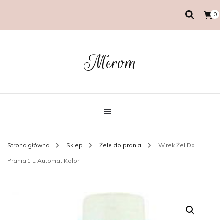
0
Merom
Strona główna
Sklep
Żele do prania
Wirek Żel Do
Prania 1 L Automat Kolor