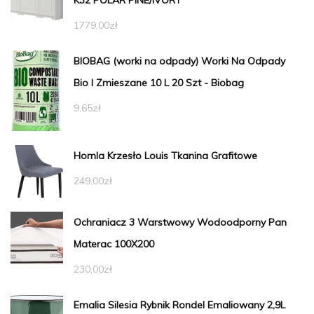
1779,00
zł
BIOBAG (worki na odpady) Worki Na Odpady
Bio I Zmieszane 10 L 20 Szt - Biobag
9,65
zł
Homla Krzesło Louis Tkanina Grafitowe
249,00
zł
Ochraniacz 3 Warstwowy Wodoodporny Pan
Materac 100X200
230,00
zł
Emalia Silesia Rybnik Rondel Emaliowany 2,9L