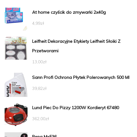
At home czyścik do zmywarki 2x40g
4,99
zł
Leifheit Dekoracyjne Etykiety Leifheit Słoiki Z
Przetworami
13,00
zł
Sann Profi Ochrona Płytek Polerowanych 500 Ml
39,82
zł
Lund Piec Do Pizzy 1200W Kordieryt 67480
362,00
zł
Benq Mx536