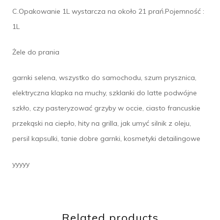
C.Opakowanie 1L wystarcza na około 21 prań.Pojemność :
1L
Żele do prania
garnki selena, wszystko do samochodu, szum prysznica,
elektryczna klapka na muchy, szklanki do latte podwójne
szkło, czy pasteryzować grzyby w occie, ciasto francuskie
przekąski na ciepło, hity na grilla, jak umyć silnik z oleju,
persil kapsulki, tanie dobre garnki, kosmetyki detailingowe
yyyyy
Related products