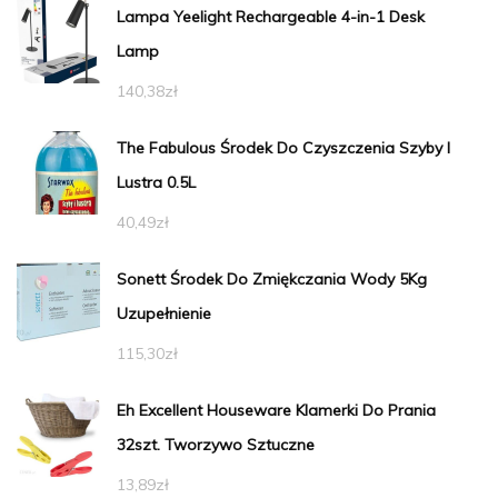
Lampa Yeelight Rechargeable 4-in-1 Desk
Lamp
140,38
zł
The Fabulous Środek Do Czyszczenia Szyby I
Lustra 0.5L
40,49
zł
Sonett Środek Do Zmiękczania Wody 5Kg
Uzupełnienie
115,30
zł
Eh Excellent Houseware Klamerki Do Prania
32szt. Tworzywo Sztuczne
13,89
zł