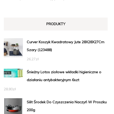
PRODUKTY
Curver Koszyk Kwadratowy Jute 28X28X27Cm
Szary (123488)
26,27
zł
Śnieżny Lotos ziołowe wkładki higieniczne o
działaniu antybakteryjnym 6szt
28,80
zł
Silit Środek Do Czyszczenia Naczyń W Proszku
200g