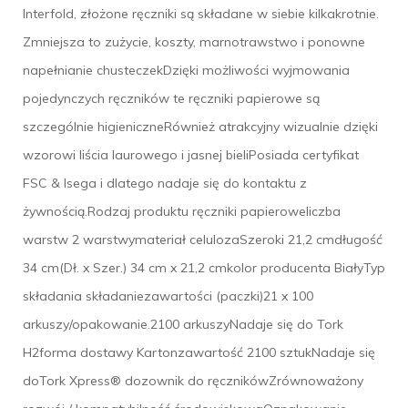
Interfold, złożone ręczniki są składane w siebie kilkakrotnie.
Zmniejsza to zużycie, koszty, marnotrawstwo i ponowne
napełnianie chusteczekDzięki możliwości wyjmowania
pojedynczych ręczników te ręczniki papierowe są
szczególnie higieniczneRównież atrakcyjny wizualnie dzięki
wzorowi liścia laurowego i jasnej bieliPosiada certyfikat
FSC & Isega i dlatego nadaje się do kontaktu z
żywnością.Rodzaj produktu ręczniki papieroweliczba
warstw 2 warstwymateriał celulozaSzeroki 21,2 cmdługość
34 cm(Dł. x Szer.) 34 cm x 21,2 cmkolor producenta BiałyTyp
składania składaniezawartości (paczki)21 x 100
arkuszy/opakowanie.2100 arkuszyNadaje się do Tork
H2forma dostawy Kartonzawartość 2100 sztukNadaje się
doTork Xpress® dozownik do ręcznikówZrównoważony