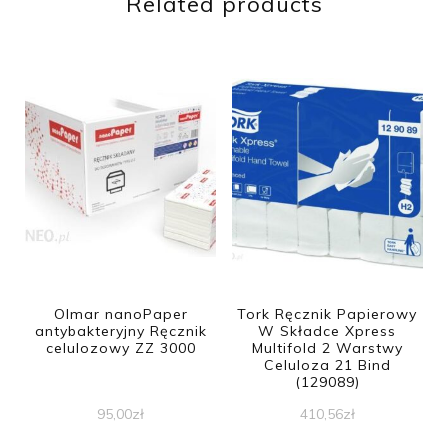
Related products
Olmar nanoPaper
Tork Ręcznik Papierowy
antybakteryjny Ręcznik
W Składce Xpress
celulozowy ZZ 3000
Multifold 2 Warstwy
Celuloza 21 Bind
(129089)
95,00
zł
410,56
zł