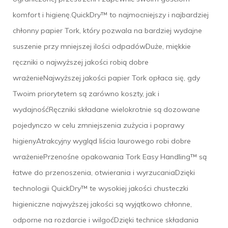
komfort i higienę.QuickDry™ to najmocniejszy i najbardziej
chłonny papier Tork, który pozwala na bardziej wydajne
suszenie przy mniejszej ilości odpadówDuże, miękkie
ręczniki o najwyższej jakości robią dobre
wrażenieNajwyższej jakości papier Tork opłaca się, gdy
Twoim priorytetem są zarówno koszty, jak i
wydajnośćRęczniki składane wielokrotnie są dozowane
pojedynczo w celu zmniejszenia zużycia i poprawy
higienyAtrakcyjny wygląd liścia laurowego robi dobre
wrażeniePrzenośne opakowania Tork Easy Handling™ są
łatwe do przenoszenia, otwierania i wyrzucaniaDzięki
technologii QuickDry™ te wysokiej jakości chusteczki
higieniczne najwyższej jakości są wyjątkowo chłonne,
odporne na rozdarcie i wilgoćDzięki technice składania