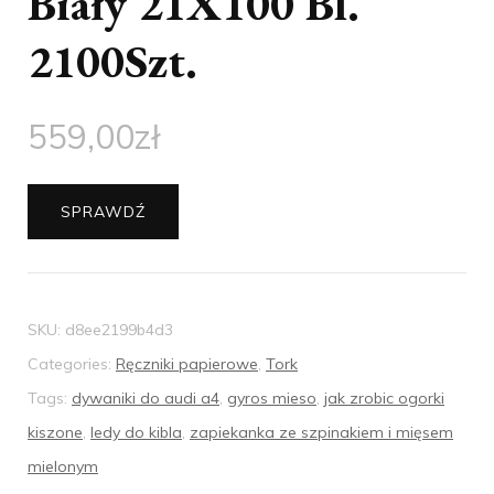
Biały 21X100 Bl.
2100Szt.
559,00
zł
SPRAWDŹ
SKU:
d8ee2199b4d3
Categories:
Ręczniki papierowe
,
Tork
Tags:
dywaniki do audi a4
,
gyros mieso
,
jak zrobic ogorki
kiszone
,
ledy do kibla
,
zapiekanka ze szpinakiem i mięsem
mielonym