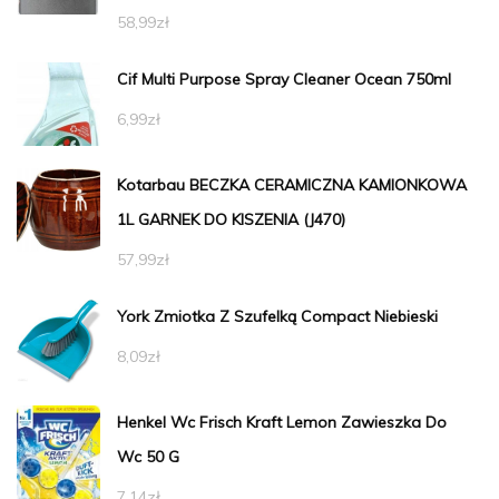
58,99
zł
Cif Multi Purpose Spray Cleaner Ocean 750ml
6,99
zł
Kotarbau BECZKA CERAMICZNA KAMIONKOWA
1L GARNEK DO KISZENIA (J470)
57,99
zł
York Zmiotka Z Szufelką Compact Niebieski
8,09
zł
Henkel Wc Frisch Kraft Lemon Zawieszka Do
Wc 50 G
7,14
zł