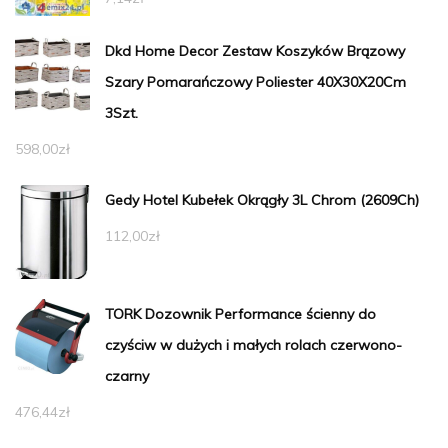
Dkd Home Decor Zestaw Koszyków Brązowy
Szary Pomarańczowy Poliester 40X30X20Cm
3Szt.
598,00
zł
Gedy Hotel Kubełek Okrągły 3L Chrom (2609Ch)
112,00
zł
TORK Dozownik Performance ścienny do
czyściw w dużych i małych rolach czerwono-
czarny
476,44
zł