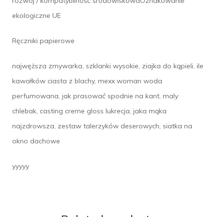
rozwój / kompatybilność środowiskowaOznakowanie
ekologiczne UE
Ręczniki papierowe
najwęższa zmywarka, szklanki wysokie, ziajka do kąpieli, ile
kawałków ciasta z blachy, mexx woman woda
perfumowana, jak prasować spodnie na kant, maly
chlebak, casting creme gloss lukrecja, jaka mąka
najzdrowsza, zestaw talerzyków deserowych, siatka na
okno dachowe
yyyyy