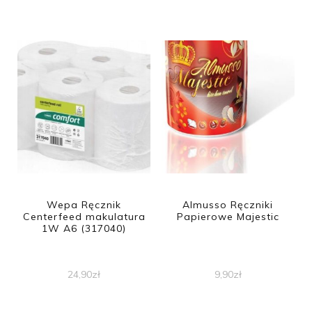
Wepa Ręcznik
Almusso Ręczniki
Centerfeed makulatura
Papierowe Majestic
1W A6 (317040)
24,90
zł
9,90
zł