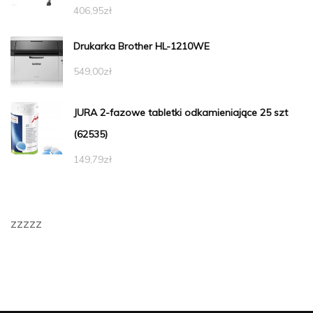
406,95
zł
Drukarka Brother HL-1210WE
549,00
zł
JURA 2-fazowe tabletki odkamieniające 25 szt
(62535)
149,79
zł
zzzzz