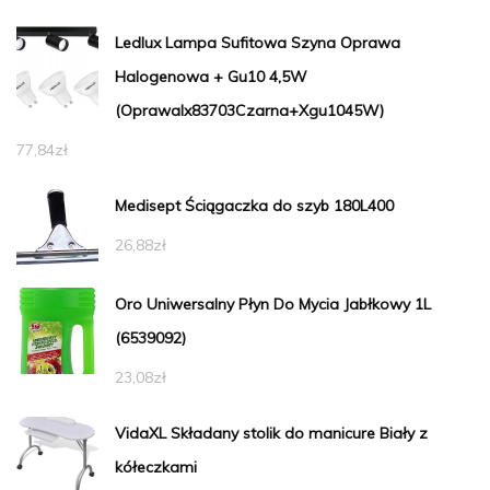
Ledlux Lampa Sufitowa Szyna Oprawa
Halogenowa + Gu10 4,5W
(Oprawalx83703Czarna+Xgu1045W)
77,84
zł
Medisept Ściągaczka do szyb 180L400
26,88
zł
Oro Uniwersalny Płyn Do Mycia Jabłkowy 1L
(6539092)
23,08
zł
VidaXL Składany stolik do manicure Biały z
kółeczkami