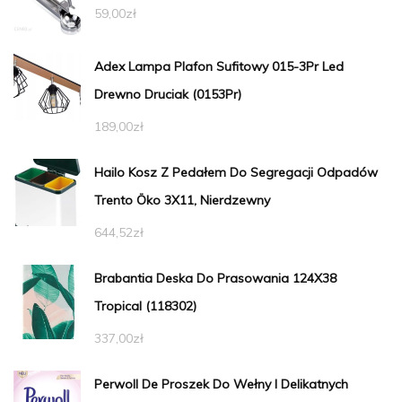
59,00
zł
Adex Lampa Plafon Sufitowy 015-3Pr Led
Drewno Druciak (0153Pr)
189,00
zł
Hailo Kosz Z Pedałem Do Segregacji Odpadów
Trento Öko 3X11, Nierdzewny
644,52
zł
Brabantia Deska Do Prasowania 124X38
Tropical (118302)
337,00
zł
Perwoll De Proszek Do Wełny I Delikatnych