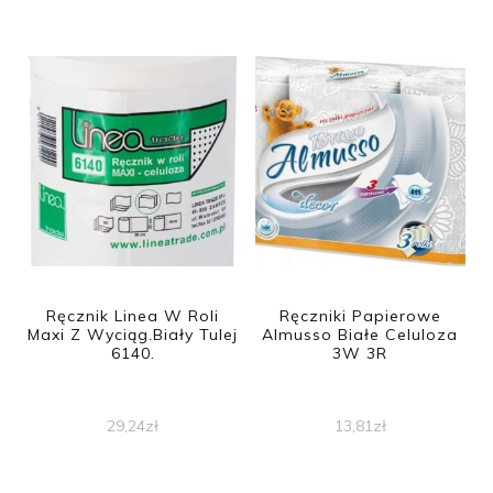
Ręcznik Linea W Roli
Ręczniki Papierowe
Maxi Z Wyciąg.Biały Tulej
Almusso Białe Celuloza
6140.
3W 3R
29,24
zł
13,81
zł