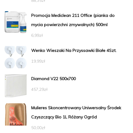
88,35
zł
Promocja Mediclean 211 Office (pianka do
mycia powierzchni zmywalnych) 500ml
6,99
zł
Wenko Wieszaki Na Przyssawki Białe 4Szt.
19,99
zł
Diamond V22 500x700
457,29
zł
Mulieres Skoncentrowany Uniwersalny Środek
Czyszczący Bio 1L Różany Ogród
50,00
zł