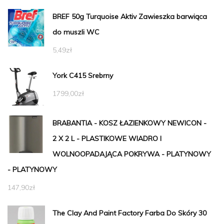
BREF 50g Turquoise Aktiv Zawieszka barwiąca
do muszli WC
5,49
zł
York C415 Srebrny
1799,00
zł
BRABANTIA - KOSZ ŁAZIENKOWY NEWICON -
2 X 2 L - PLASTIKOWE WIADRO I
WOLNOOPADAJĄCA POKRYWA - PLATYNOWY
- PLATYNOWY
147,90
zł
The Clay And Paint Factory Farba Do Skóry 30