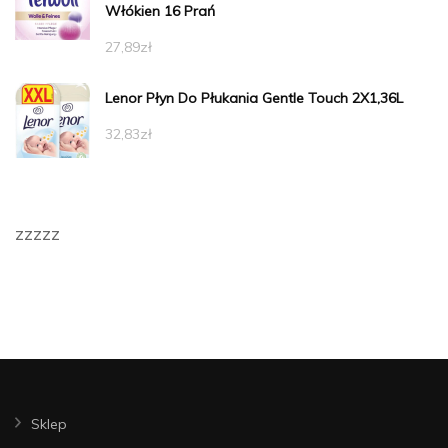
Włókien 16 Prań
27,89
zł
Lenor Płyn Do Płukania Gentle Touch 2X1,36L
32,83
zł
zzzzz
Sklep