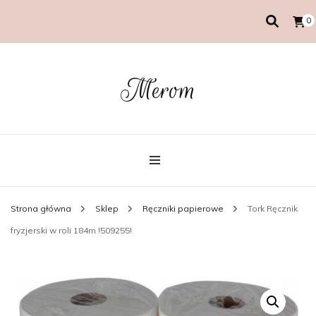
0
Merom
Strona główna
Sklep
Ręczniki papierowe
Tork Ręcznik
fryzjerski w roli 184m !509255!