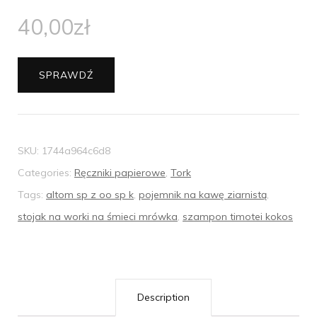
40,00
zł
SPRAWDŹ
SKU:
1744a964c6d8
Categories:
Ręczniki papierowe
,
Tork
Tags:
altom sp z oo sp k
,
pojemnik na kawę ziarnistą
,
stojak na worki na śmieci mrówka
,
szampon timotei kokos
Description