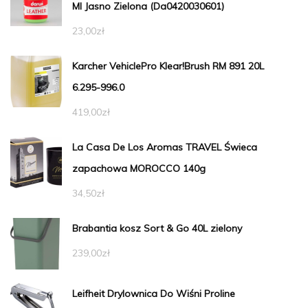
Ml Jasno Zielona (Da0420030601)
23,00
zł
Karcher VehiclePro Klear!Brush RM 891 20L
6.295-996.0
419,00
zł
La Casa De Los Aromas TRAVEL Świeca
zapachowa MOROCCO 140g
34,50
zł
Brabantia kosz Sort & Go 40L zielony
239,00
zł
Leifheit Drylownica Do Wiśni Proline