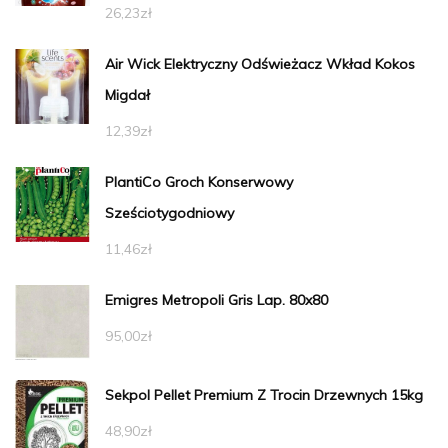
26,23
zł
Air Wick Elektryczny Odświeżacz Wkład Kokos
Migdał
12,39
zł
PlantiCo Groch Konserwowy
Sześciotygodniowy
11,46
zł
Emigres Metropoli Gris Lap. 80x80
95,00
zł
Sekpol Pellet Premium Z Trocin Drzewnych 15kg
48,90
zł