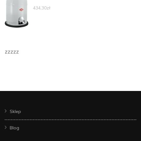
434,30
zł
zzzzz
Sklep
Blog