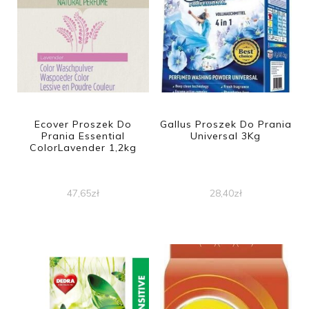
Ecover Proszek Do
Gallus Proszek Do Prania
Prania Essential
Universal 3Kg
ColorLavender 1,2kg
47,65
zł
28,40
zł