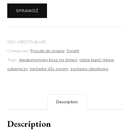
SPRAWDŹ
SKU:
e98227bdbcd8
Categories:
Proszki do prania
,
Sonett
Tags:
dwukomorowy kosz na śmieci
,
gdzie kupić rękaw
cukierniczy
,
żarówka d2s osram
,
zastawa obiadowa
Description
Description