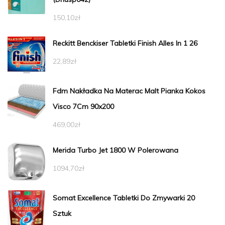
150,10
zł
Reckitt Benckiser Tabletki Finish Alles In 1 26
22,89
zł
Fdm Nakładka Na Materac Malt Pianka Kokos
Visco 7Cm 90x200
469,00
zł
Merida Turbo Jet 1800 W Polerowana
1094,70
zł
Somat Excellence Tabletki Do Zmywarki 20
Sztuk