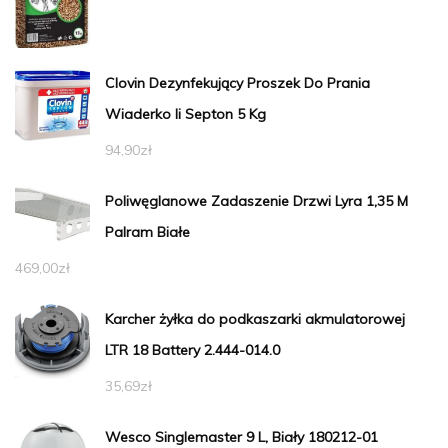
Clovin Dezynfekujący Proszek Do Prania
Wiaderko Ii Septon 5 Kg
94,90
zł
Poliwęglanowe Zadaszenie Drzwi Lyra 1,35 M
Palram Białe
469,00
zł
Karcher żyłka do podkaszarki akmulatorowej
LTR 18 Battery 2.444-014.0
35,69
zł
Wesco Singlemaster 9 L, Biały 180212-01