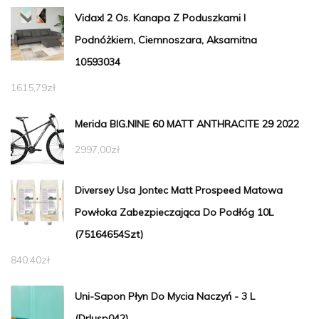
Vidaxl 2 Os. Kanapa Z Poduszkami I
Podnóżkiem, Ciemnoszara, Aksamitna
10593034
1615,79
zł
Merida BIG.NINE 60 MATT ANTHRACITE 29 2022
2997,00
zł
Diversey Usa Jontec Matt Prospeed Matowa
Powłoka Zabezpieczająca Do Podłóg 10L
(75164654Szt)
840,40
zł
Uni-Sapon Płyn Do Mycia Naczyń - 3 L
(Drlusp042)