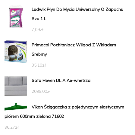
Ludwik Płyn Do Mycia Uniwersalny O Zapachu
Bzu 1 L
7,09
zł
Primacol Pochłaniacz Wilgoci Z Wkładem
Srebrny
35,19
zł
Sofa Heven DL A Ae-wnetrza
2099,00
zł
Vikan Ściągaczka z pojedynczym elastycznym
piórem 600mm zielona 71602
96,27
zł