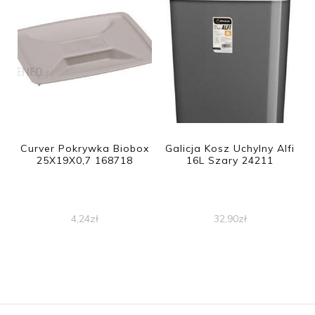
Curver Pokrywka Biobox
Galicja Kosz Uchylny Alfi
25X19X0,7 168718
16L Szary 24211
4,24
zł
32,90
zł