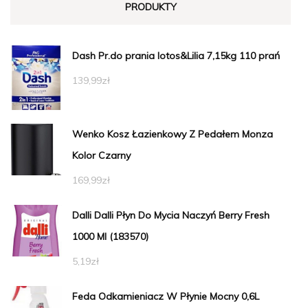
PRODUKTY
Dash Pr.do prania lotos&Lilia 7,15kg 110 prań
139,99
zł
Wenko Kosz Łazienkowy Z Pedałem Monza
Kolor Czarny
169,99
zł
Dalli Dalli Płyn Do Mycia Naczyń Berry Fresh
1000 Ml (183570)
5,19
zł
Feda Odkamieniacz W Płynie Mocny 0,6L