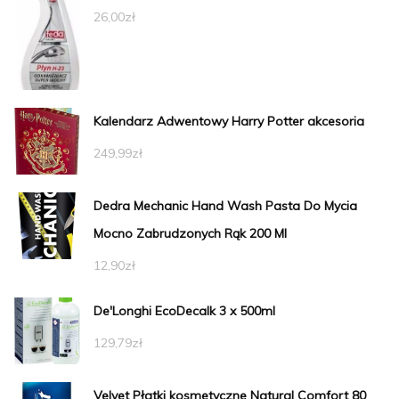
26,00
zł
Kalendarz Adwentowy Harry Potter akcesoria
249,99
zł
Dedra Mechanic Hand Wash Pasta Do Mycia
Mocno Zabrudzonych Rąk 200 Ml
12,90
zł
De'Longhi EcoDecalk 3 x 500ml
129,79
zł
Velvet Płatki kosmetyczne Natural Comfort 80