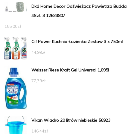
Dkd Home Decor Odświeżacz Powietrza Budda
4Szt. 3 12633807
155,00
zł
Cif Power Kuchnia Łazienka Zestaw 3 x 750ml
44,99
zł
Weisser Riese Kraft Gel Universal 1,095l
77,79
zł
Vikan Wiadro 20 litrów niebieskie 56923
146,44
zł