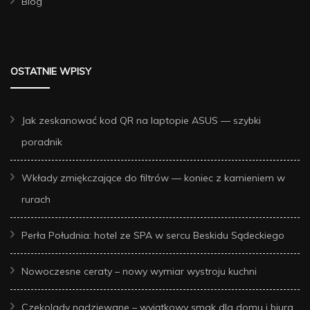
Blog
OSTATNIE WPISY
Jak zeskanować kod QR na laptopie ASUS — szybki
poradnik
Wkłady zmiękczające do filtrów — koniec z kamieniem w
rurach
Perła Południa: hotel ze SPA w sercu Beskidu Sądeckiego
Nowoczesne ceraty – nowy wymiar wystroju kuchni
Czekolady nadziewane – wyjątkowy smak dla domu i biura