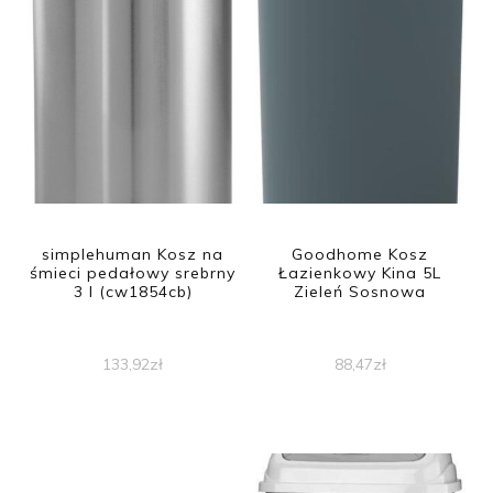
simplehuman Kosz na
Goodhome Kosz
śmieci pedałowy srebrny
Łazienkowy Kina 5L
3 l (cw1854cb)
Zieleń Sosnowa
133,92
zł
88,47
zł