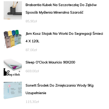
Brabantia Kubek Na Szczoteczkę Do Zębów
Sposób Myślenia Mineralna Szarość
85,90
zł
Jbm Kosz Stojak Na Worki Do Segregacji Śmieci
4 X 120L
87,00
zł
Sleep O'Clock Mauricio 90X200
669,00
zł
Sonett Środek Do Zmiękczania Wody 5Kg
Uzupełnienie
115,30
zł