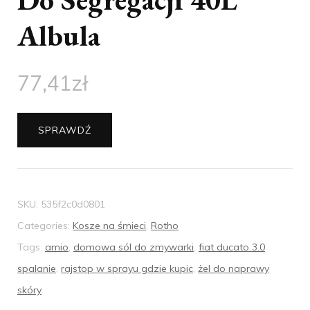
Albula
77,41
zł
SPRAWDŹ
SKU:
535f2c0d0801
Categories:
Kosze na śmieci
,
Rotho
Tags:
amio
,
domowa sól do zmywarki
,
fiat ducato 3.0
spalanie
,
rajstop w sprayu gdzie kupic
,
żel do naprawy
skóry