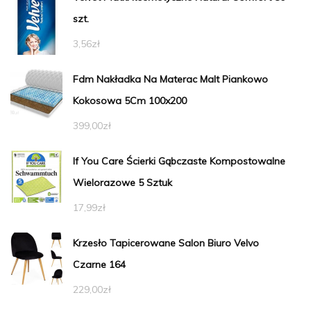
szt.
3,56
zł
Fdm Nakładka Na Materac Malt Piankowo
Kokosowa 5Cm 100x200
399,00
zł
If You Care Ścierki Gąbczaste Kompostowalne
Wielorazowe 5 Sztuk
17,99
zł
Krzesło Tapicerowane Salon Biuro Velvo
Czarne 164
229,00
zł