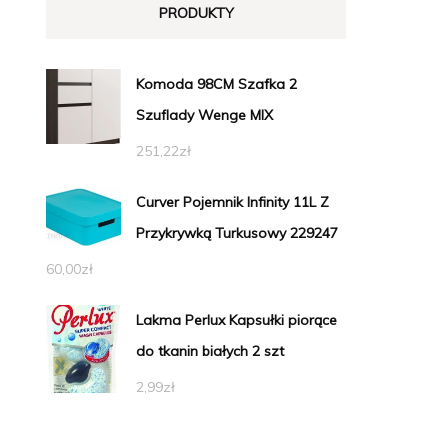
PRODUKTY
Komoda 98CM Szafka 2
Szuflady Wenge MIX
251,22
zł
Curver Pojemnik Infinity 11L Z
Przykrywką Turkusowy 229247
60,00
zł
Lakma Perlux Kapsułki piorące
do tkanin białych 2 szt
2,99
zł