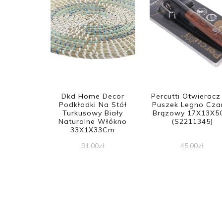
Dkd Home Decor
Percutti Otwieracz
Podkładki Na Stół
Puszek Legno Cza
Turkusowy Biały
Brązowy 17X13X
Naturalne Włókno
(S2211345)
33X1X33Cm
91,00
zł
45,00
zł