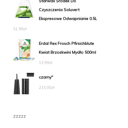
Starwax Środek Do
Czyszczenia Soluvert
Ekspresowe Odwapnianie 0.5L
51,99
zł
Erdal Rex Frosch Pfirsichblute
Kwiat Brzoskwini Mydło 500ml
13,99
zł
czarny"
215,00
zł
zzzzz