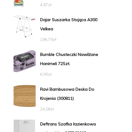
4,87
zł
Dajar Suszarka Stojąca A300
Velkea
196,79
zł
Bumble Chusteczki Nawilżane
Hanimeli 72Szt.
6,95
zł
Ravi Bambusowa Deska Do
Krojenia (300811)
24,08
zł
Deftrans Szafka łazienkowa