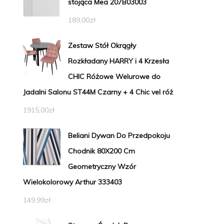
stojąca Mea 207B03003
189,00
zł
Zestaw Stół Okrągły
Rozkładany HARRY i 4 Krzesła
CHIC Różowe Welurowe do
Jadalni Salonu ST44M Czarny + 4 Chic vel róż
1915,00
zł
Beliani Dywan Do Przedpokoju
Chodnik 80X200 Cm
Geometryczny Wzór
Wielokolorowy Arthur 333403
149,99
zł