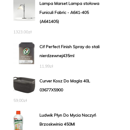
Lampa Marset Lampa stołowa
Funiculi Fabric - A641-405
(A641405)
1323,00
zł
Cif Perfect Finish Spray do stali
nierdzewnej435ml
11,99
zł
Curver Kosz Do Magla 40L
03677X5900
59,00
zł
Ludwik Płyn Do Mycia Naczyń
Brzoskwinia 450Ml