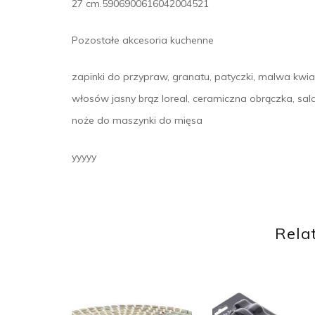
27 cm.5906900616042004521
Pozostałe akcesoria kuchenne
zapinki do przypraw, granatu, patyczki, malwa kwia
włosów jasny brąz loreal, ceramiczna obrączka, sa
noże do maszynki do mięsa
yyyyy
Rela