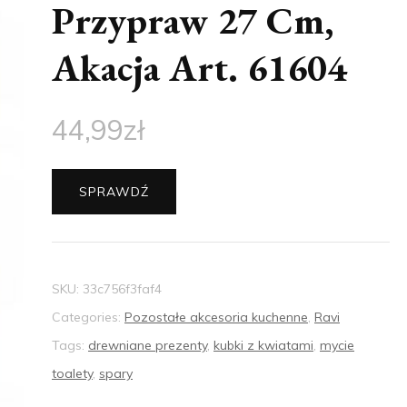
Przypraw 27 Cm,
Akacja Art. 61604
44,99
zł
SPRAWDŹ
SKU:
33c756f3faf4
Categories:
Pozostałe akcesoria kuchenne
,
Ravi
Tags:
drewniane prezenty
,
kubki z kwiatami
,
mycie
toalety
,
spary