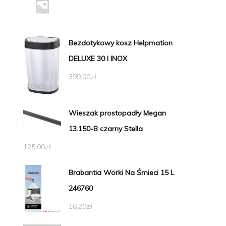
Bezdotykowy kosz Helpmation
DELUXE 30 l INOX
399,00
zł
Wieszak prostopadły Megan
13.150-B czarny Stella
125,00
zł
Brabantia Worki Na Śmieci 15 L
246760
16,20
zł