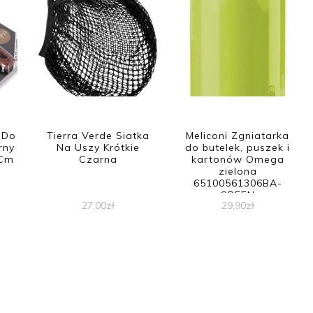
 Do
Tierra Verde Siatka
Meliconi Zgniatarka
rny
Na Uszy Krótkie
do butelek, puszek i
5Cm
Czarna
kartonów Omega
zielona
65100561306BA-
GREEN
27,00
zł
29,90
zł