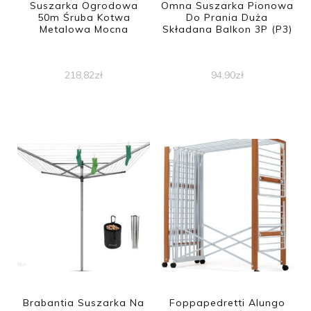
Suszarka Ogrodowa
Omna Suszarka Pionowa
50m Śruba Kotwa
Do Prania Duża
Metalowa Mocna
Składana Balkon 3P (P3)
218,82
zł
94,90
zł
Brabantia Suszarka Na
Foppapedretti Alungo