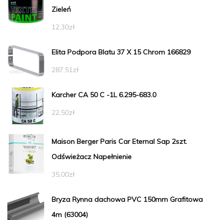
Zieleń
12,30
zł
Elita Podpora Blatu 37 X 15 Chrom 166829
287,51
zł
Karcher CA 50 C -1L 6.295-683.0
22,50
zł
Maison Berger Paris Car Eternal Sap 2szt.
Odświeżacz Napełnienie
35,00
zł
Bryza Rynna dachowa PVC 150mm Grafitowa
4m (63004)