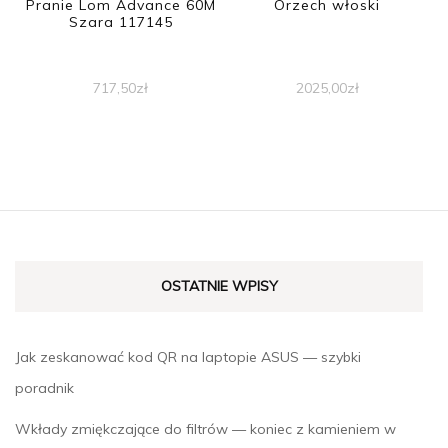
Pranie Lom Advance 60M
Orzech włoski
Szara 117145
717,50
zł
2025,00
zł
OSTATNIE WPISY
Jak zeskanować kod QR na laptopie ASUS — szybki
poradnik
Wkłady zmiękczające do filtrów — koniec z kamieniem w