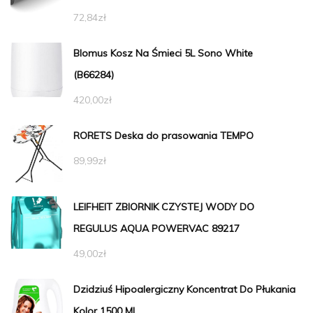
72,84
zł
Blomus Kosz Na Śmieci 5L Sono White
(B66284)
420,00
zł
RORETS Deska do prasowania TEMPO
89,99
zł
LEIFHEIT ZBIORNIK CZYSTEJ WODY DO
REGULUS AQUA POWERVAC 89217
49,00
zł
Dzidziuś Hipoalergiczny Koncentrat Do Płukania
Kolor 1500 Ml