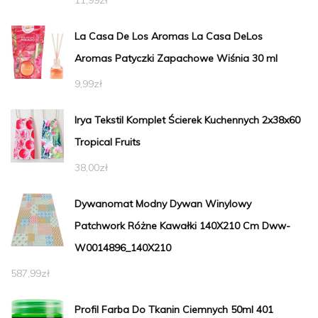
La Casa De Los Aromas La Casa DeLos
Aromas Patyczki Zapachowe Wiśnia 30 ml
9,99
zł
Irya Tekstil Komplet Ścierek Kuchennych 2x38x60
Tropical Fruits
38,00
zł
Dywanomat Modny Dywan Winylowy
Patchwork Różne Kawałki 140X210 Cm Dww-
W0014896_140X210
587,99
zł
Profil Farba Do Tkanin Ciemnych 50ml 401