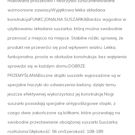
malowana proszkowo i tworzywo sztuczneNitowane
wzmocnione zawiasyWyjątkowa lekka składana
konstrukcjaFUNKCJONALNA SUSZARKABardzo wygodna w
użytkowaniu składana suszarka, którą można swobodnie
przenosić z miejsca na miejsce. Stabilne nóżki, sprawią, że
produkt nie przewróci się pod wpływem wiatru. Lekka,
funkcjonalna, prosta w obsłudze konstrukcja, bez wątpienia
sprawdzi się w każdym domu.DOBRZE
PRZEMYŚLANABoczne drążki suszarki wyposażone są w
specjalne haczyki do odwieszenia bielizny, dzięki temu
jeszcze efektywniej wykorzystasz jej konstrukcje.Nogi
suszarki posiadają specjalne antypoślizgowe stopki, z
czego dwie zakończone są kółkami, które pozwalają na
swobodne przestawianie obciążonej suszarki.Suszarka
rozłożona:Głębokość: 56 cmSzerokość: 108-189