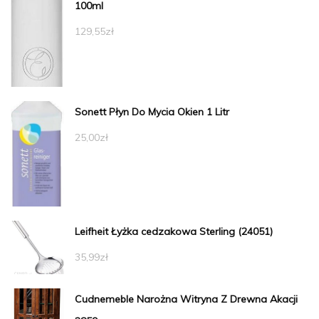
100ml
129,55
zł
Sonett Płyn Do Mycia Okien 1 Litr
25,00
zł
Leifheit Łyżka cedzakowa Sterling (24051)
35,99
zł
Cudnemeble Narożna Witryna Z Drewna Akacji