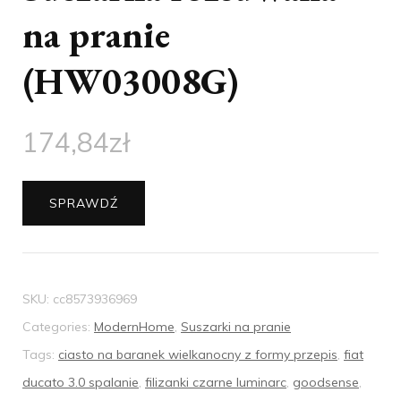
na pranie
(HW03008G)
174,84
zł
SPRAWDŹ
SKU:
cc8573936969
Categories:
ModernHome
,
Suszarki na pranie
Tags:
ciasto na baranek wielkanocny z formy przepis
,
fiat
ducato 3.0 spalanie
,
filizanki czarne luminarc
,
goodsense
,