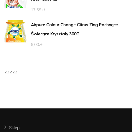
17,39
zł
Airpure Colour Change Citrus Zing Pachnące
Świecące Kryształy 300G
9,00
zł
zzzzz
Sklep