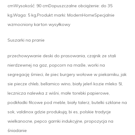
cmWysokość: 90 cmDopuszczalne obciążenie: do 35
kg,Waga: 5 kg,Produkt marki: ModernHomeSpecjalnie
wzmocniony karton wysyłkowy
Suszarki na pranie
przechowywanie deski do prasowania, czajnik ze stali
nierdzewnej na gaz, popcorn na maśle, worki na
segregację śmieci, ile piec burgery wołowe w piekarniku, jak
sie piecze chleb, bellamico wino, biały jeleń kozie mleko 5l,
lecznicza nalewka z wiśni, małe torebki papierowe,
podkładki filcowe pod meble, biały talerz, butelki szklane na
sok, valdinox gdzie produkują, bi es, polskie tradycje
wielkanocne, pepco garnki indukcyjne, propozycja na
śniadanie