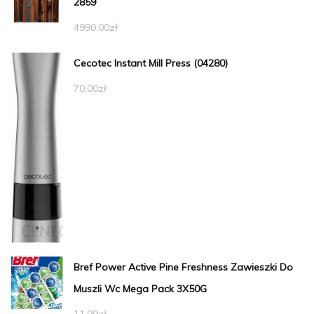
2859
4990,00
zł
Cecotec Instant Mill Press (04280)
70,00
zł
Bref Power Active Pine Freshness Zawieszki Do
Muszli Wc Mega Pack 3X50G
11,99
zł