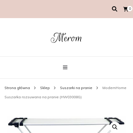
0
Merom
Strona główna
Sklep
Suszarki na pranie
ModernHome
Suszarka rozsuwana na pranie (HW03008G)