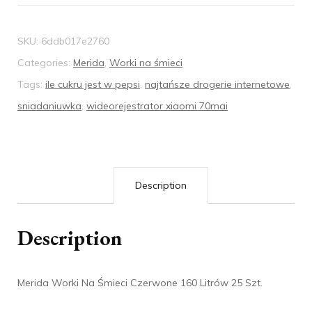
SKU:
6ddb017e2760
Categories:
Merida
,
Worki na śmieci
Tags:
ile cukru jest w pepsi
,
najtańsze drogerie internetowe
,
sniadaniuwka
,
wideorejestrator xiaomi 70mai
Description
Description
Merida Worki Na Śmieci Czerwone 160 Litrów 25 Szt.