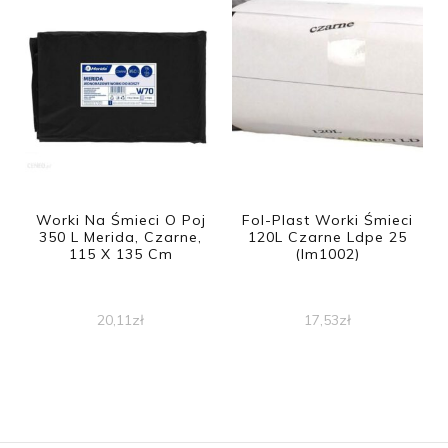
Worki Na Śmieci O Poj
Fol-Plast Worki Śmieci
350 L Merida, Czarne,
120L Czarne Ldpe 25
115 X 135 Cm
(Im1002)
20,11
zł
17,53
zł