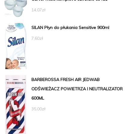
14,07
zł
SILAN Płyn do płukania Sensitive 900ml
7,60
zł
BARBEROSSA FRESH AIR JEDWAB
ODŚWIEŻACZ POWIETRZA I NEUTRALIZATOR
600ML
35,00
zł