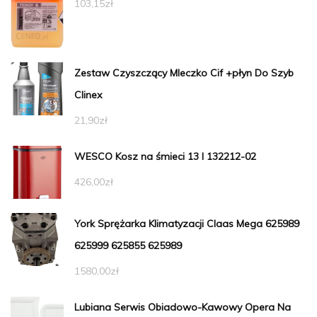
103,15
zł
Zestaw Czyszczący Mleczko Cif +płyn Do Szyb
Clinex
21,90
zł
WESCO Kosz na śmieci 13 l 132212-02
426,00
zł
York Sprężarka Klimatyzacji Claas Mega 625989
625999 625855 625989
1580,00
zł
Lubiana Serwis Obiadowo-Kawowy Opera Na