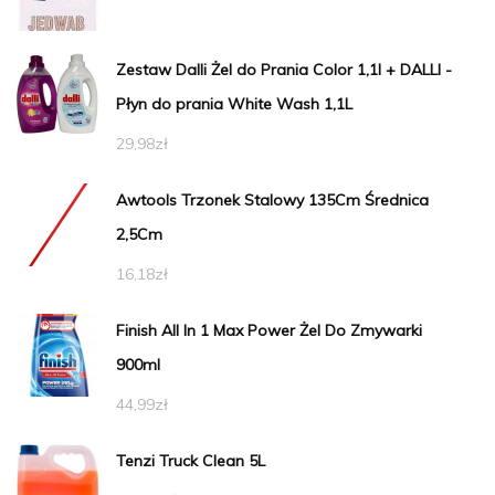
Zestaw Dalli Żel do Prania Color 1,1l + DALLI -
Płyn do prania White Wash 1,1L
29,98
zł
Awtools Trzonek Stalowy 135Cm Średnica
2,5Cm
16,18
zł
Finish All In 1 Max Power Żel Do Zmywarki
900ml
44,99
zł
Tenzi Truck Clean 5L