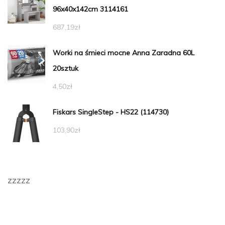
96x40x142cm 3114161
687,19
zł
Worki na śmieci mocne Anna Zaradna 60L
20sztuk
4,50
zł
Fiskars SingleStep - HS22 (114730)
103,90
zł
zzzzz