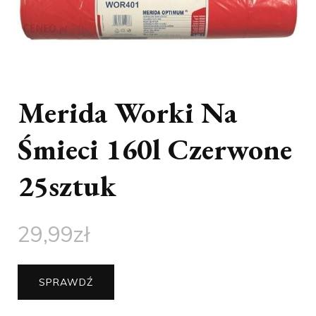
Merida Worki Na
Śmieci 160l Czerwone
25sztuk
29,99
zł
SPRAWDŹ