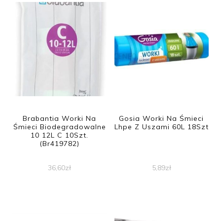
Brabantia Worki Na
Gosia Worki Na Śmieci
Śmieci Biodegradowalne
Lhpe Z Uszami 60L 18Szt
10 12L C 10Szt.
(Br419782)
36,60
zł
5,89
zł