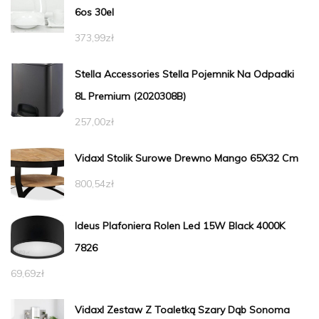
6os 30el
373,99
zł
Stella Accessories Stella Pojemnik Na Odpadki
8L Premium (2020308B)
257,00
zł
Vidaxl Stolik Surowe Drewno Mango 65X32 Cm
800,54
zł
Ideus Plafoniera Rolen Led 15W Black 4000K
7826
69,69
zł
Vidaxl Zestaw Z Toaletką Szary Dąb Sonoma