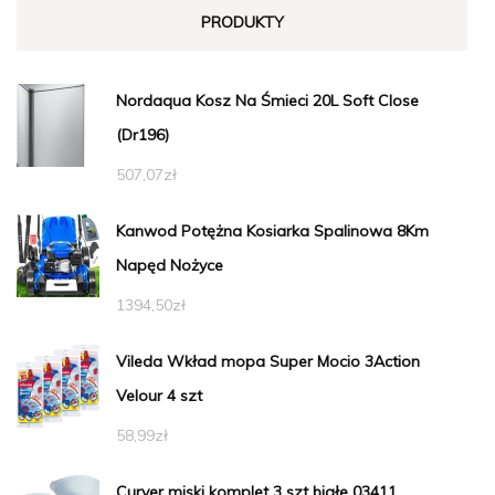
PRODUKTY
Nordaqua Kosz Na Śmieci 20L Soft Close
(Dr196)
507,07
zł
Kanwod Potężna Kosiarka Spalinowa 8Km
Napęd Nożyce
1394,50
zł
Vileda Wkład mopa Super Mocio 3Action
Velour 4 szt
58,99
zł
Curver miski komplet 3 szt białe 03411