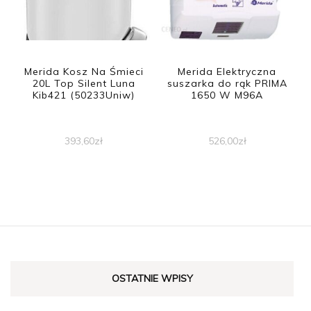
Merida Kosz Na Śmieci
Merida Elektryczna
20L Top Silent Luna
suszarka do rąk PRIMA
Kib421 (50233Uniw)
1650 W M96A
393,60
zł
526,00
zł
OSTATNIE WPISY