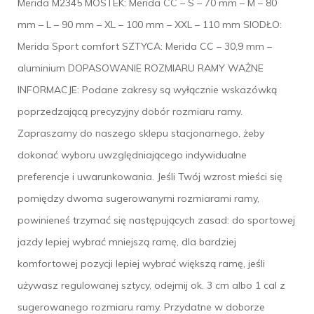
Merida M2345 MOSTEK: Merida CC – S – 70 mm – M – 80
mm – L – 90 mm – XL – 100 mm – XXL – 110 mm SIODŁO:
Merida Sport comfort SZTYCA: Merida CC – 30,9 mm –
aluminium DOPASOWANIE ROZMIARU RAMY WAŻNE
INFORMACJE: Podane zakresy są wyłącznie wskazówką
poprzedzającą precyzyjny dobór rozmiaru ramy.
Zapraszamy do naszego sklepu stacjonarnego, żeby
dokonać wyboru uwzględniającego indywidualne
preferencje i uwarunkowania. Jeśli Twój wzrost mieści się
pomiędzy dwoma sugerowanymi rozmiarami ramy,
powinieneś trzymać się następujących zasad: do sportowej
jazdy lepiej wybrać mniejszą ramę, dla bardziej
komfortowej pozycji lepiej wybrać większą ramę, jeśli
używasz regulowanej sztycy, odejmij ok. 3 cm albo 1 cal z
sugerowanego rozmiaru ramy. Przydatne w doborze