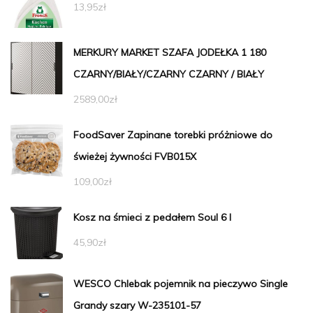
13,95
zł
MERKURY MARKET SZAFA JODEŁKA 1 180
CZARNY/BIAŁY/CZARNY CZARNY / BIAŁY
2589,00
zł
FoodSaver Zapinane torebki próżniowe do
świeżej żywności FVB015X
109,00
zł
Kosz na śmieci z pedałem Soul 6 l
45,90
zł
WESCO Chlebak pojemnik na pieczywo Single
Grandy szary W-235101-57