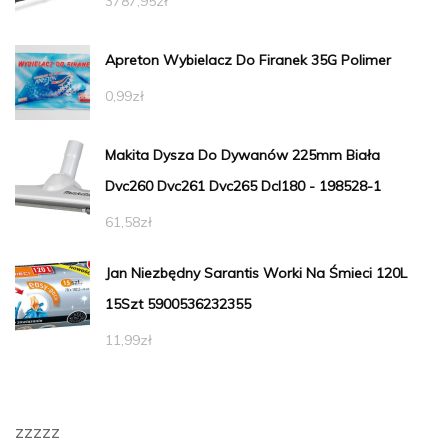
3787,95
zł
Apreton Wybielacz Do Firanek 35G Polimer
0,99
zł
Makita Dysza Do Dywanów 225mm Biała
Dvc260 Dvc261 Dvc265 Dcl180 - 198528-1
61,58
zł
Jan Niezbędny Sarantis Worki Na Śmieci 120L
15Szt 5900536232355
11,99
zł
zzzzz