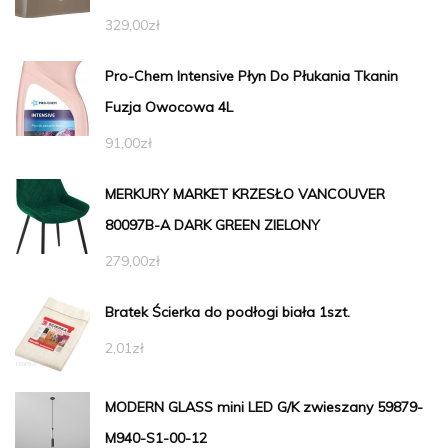
329,00
zł
Pro-Chem Intensive Płyn Do Płukania Tkanin
Fuzja Owocowa 4L
91,00
zł
MERKURY MARKET KRZESŁO VANCOUVER
80097B-A DARK GREEN ZIELONY
279,00
zł
Bratek Ścierka do podłogi biała 1szt.
2,01
zł
MODERN GLASS mini LED G/K zwieszany 59879-
M940-S1-00-12