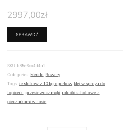
2997,00
zł
SPRAWDŹ
SKU:
b85e6cb4d4a1
Categories:
Merida
,
Rowery
Tags:
ile sloikow z 10 kg ogorkow
,
klej w sprayu do
tapicerki
,
przesiewacz mąki
,
roladki schabowe z
pieczarkami w sosie