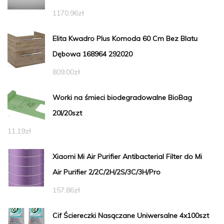
1170,96
zł
Elita Kwadro Plus Komoda 60 Cm Bez Blatu
Dębowa 168964 292020
809,00
zł
Worki na śmieci biodegradowalne BioBag
20l/20szt
11,19
zł
Xiaomi Mi Air Purifier Antibacterial Filter do Mi
Air Purifier 2/2C/2H/2S/3C/3H/Pro
157,86
zł
Cif Ściereczki Nasączane Uniwersalne 4x100szt