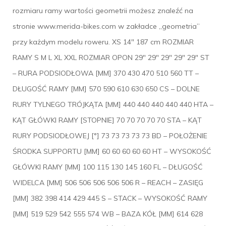
rozmiaru ramy wartości geometrii możesz znaleźć na
stronie www.merida-bikes.com w zakładce „geometria”
przy każdym modelu roweru. XS 14″ 187 cm ROZMIAR
RAMY S M L XL XXL ROZMIAR OPON 29″ 29″ 29″ 29″ 29″ ST
– RURA PODSIODŁOWA [MM] 370 430 470 510 560 TT –
DŁUGOŚĆ RAMY [MM] 570 590 610 630 650 CS – DOLNE
RURY TYLNEGO TRÓJKĄTA [MM] 440 440 440 440 440 HTA –
KĄT GŁÓWKI RAMY [STOPNIE] 70 70 70 70 70 STA – KĄT
RURY PODSIODŁOWEJ [°] 73 73 73 73 73 BD – POŁOŻENIE
ŚRODKA SUPPORTU [MM] 60 60 60 60 60 HT – WYSOKOŚĆ
GŁÓWKI RAMY [MM] 100 115 130 145 160 FL – DŁUGOŚĆ
WIDELCA [MM] 506 506 506 506 506 R – REACH – ZASIĘG
[MM] 382 398 414 429 445 S – STACK – WYSOKOŚĆ RAMY
[MM] 519 529 542 555 574 WB – BAZA KÓŁ [MM] 614 628