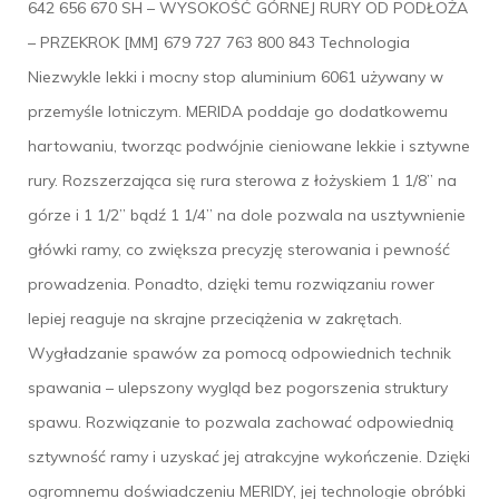
642 656 670 SH – WYSOKOŚĆ GÓRNEJ RURY OD PODŁOŻA
– PRZEKROK [MM] 679 727 763 800 843 Technologia
Niezwykle lekki i mocny stop aluminium 6061 używany w
przemyśle lotniczym. MERIDA poddaje go dodatkowemu
hartowaniu, tworząc podwójnie cieniowane lekkie i sztywne
rury. Rozszerzająca się rura sterowa z łożyskiem 1 1/8” na
górze i 1 1/2” bądź 1 1/4” na dole pozwala na usztywnienie
główki ramy, co zwiększa precyzję sterowania i pewność
prowadzenia. Ponadto, dzięki temu rozwiązaniu rower
lepiej reaguje na skrajne przeciążenia w zakrętach.
Wygładzanie spawów za pomocą odpowiednich technik
spawania – ulepszony wygląd bez pogorszenia struktury
spawu. Rozwiązanie to pozwala zachować odpowiednią
sztywność ramy i uzyskać jej atrakcyjne wykończenie. Dzięki
ogromnemu doświadczeniu MERIDY, jej technologie obróbki