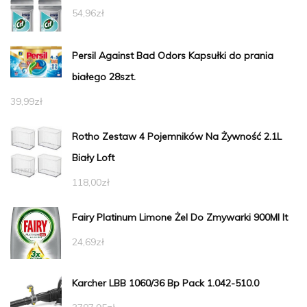
54,96
zł
Persil Against Bad Odors Kapsułki do prania
białego 28szt.
39,99
zł
Rotho Zestaw 4 Pojemników Na Żywność 2.1L
Biały Loft
118,00
zł
Fairy Platinum Limone Żel Do Zmywarki 900Ml It
24,69
zł
Karcher LBB 1060/36 Bp Pack 1.042-510.0