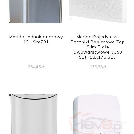
Merida Jednokomorowy
Merida Pojedyncze
15L Kim701
Ręczniki Papierowe Top
Slim Białe
Dwuwarstwowe 3150
Szt (18X175 Szt)
264,45
zł
130,38
zł