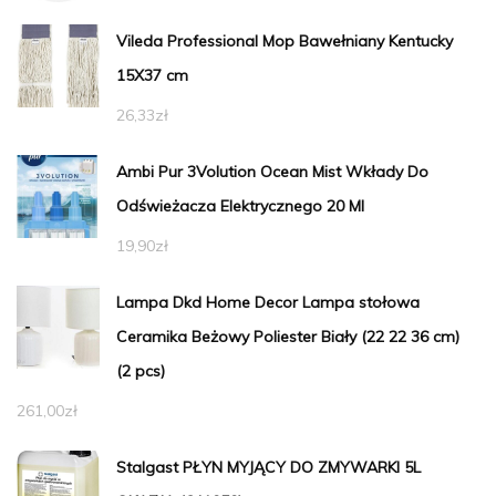
Vileda Professional Mop Bawełniany Kentucky
15X37 cm
26,33
zł
Ambi Pur 3Volution Ocean Mist Wkłady Do
Odświeżacza Elektrycznego 20 Ml
19,90
zł
Lampa Dkd Home Decor Lampa stołowa
Ceramika Beżowy Poliester Biały (22 22 36 cm)
(2 pcs)
261,00
zł
Stalgast PŁYN MYJĄCY DO ZMYWARKI 5L