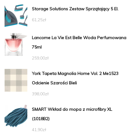
Storage Solutions Zestaw Sprzątający 5 El.
61,25
zł
Lancome La Vie Est Belle Woda Perfumowana
75ml
259,00
zł
York Tapeta Magnolia Home Vol. 2 Me1523
Odcienie Szarości Bieli
398,00
zł
SMART Wkład do mopa z microfibry XL
(1018B2)
41,90
zł