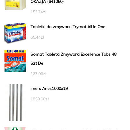
OKAZJA (641050)
153,74
zł
Tabletki do zmywarki Trymat All In One
65,44
zł
Somat Tabletki Zmywarki Excellence Tabs 48
Szt De
163,06
zł
Imers Aries1000x19
1859,00
zł