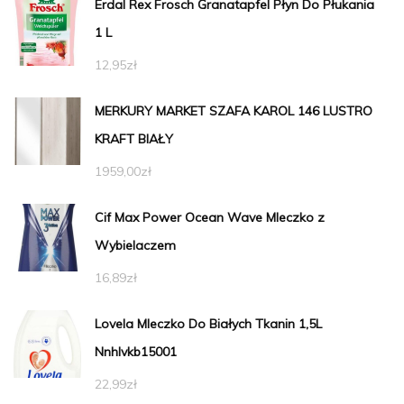
Erdal Rex Frosch Granatapfel Płyn Do Płukania
1 L
12,95
zł
MERKURY MARKET SZAFA KAROL 146 LUSTRO
KRAFT BIAŁY
1959,00
zł
Cif Max Power Ocean Wave Mleczko z
Wybielaczem
16,89
zł
Lovela Mleczko Do Białych Tkanin 1,5L
Nnhlvkb15001
22,99
zł