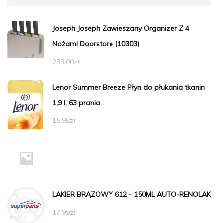
Joseph Joseph Zawieszany Organizer Z 4
Nożami Doorstore (10303)
239,00
zł
Lenor Summer Breeze Płyn do płukania tkanin
1,9 l, 63 prania
15,98
zł
LAKIER BRĄZOWY 612 - 150ML AUTO-RENOLAK
17,99
zł