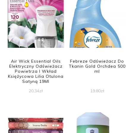
Air Wick Essential Oils
Febreze Odświeżacz Do
Elektryczny Odświeżacz
Tkanin Gold Orchdea 500
Powietrza I Wkład
ml
Księżycowa Lilia Otulona
Satyną 19Ml
20,34
zł
19,80
zł