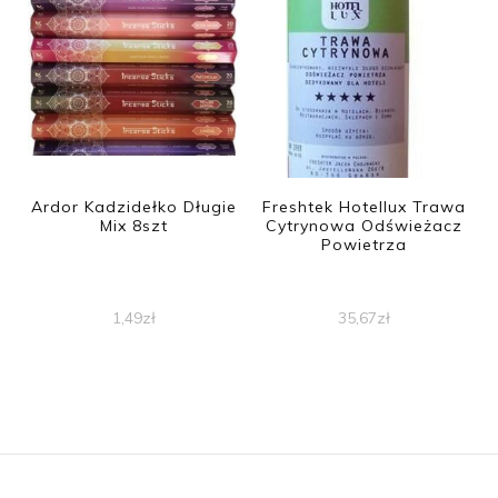
Ardor Kadzidełko Długie
Freshtek Hotellux Trawa
Mix 8szt
Cytrynowa Odświeżacz
Powietrza
1,49
zł
35,67
zł