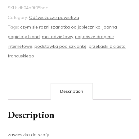
SKU:
db04a9f05bdc
Category:
Odświeżacze powietrza
Tags:
czym sie rozni szarlotka od jablecznika
,
joanna
popielaty blond
,
mol odzieżowy
,
najtańsze drogerie
internetowe
,
podstawka pod szklankę
,
przekaski z ciasta
francuskiego
Description
Description
zawieszka do szafy