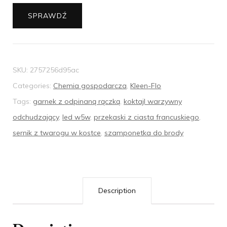
SPRAWDŹ
SKU:
2757256d95ac
Categories:
Chemia gospodarcza
,
Kleen-Flo
Tags:
garnek z odpinaną rączką
,
koktajl warzywny
odchudzający
,
led w5w
,
przekaski z ciasta francuskiego
,
sernik z twarogu w kostce
,
szamponetka do brody
Description