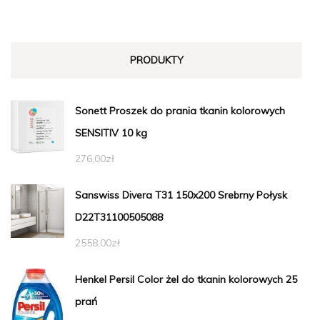
PRODUKTY
Sonett Proszek do prania tkanin kolorowych
SENSITIV 10 kg
276,00
zł
Sanswiss Divera T31 150x200 Srebrny Połysk
D22T31100505088
2558,00
zł
Henkel Persil Color żel do tkanin kolorowych 25
prań