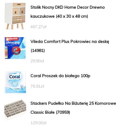
Stolik Nocny DKD Home Decor Drewno
kauczukowe (40 x 30 x 48 cm)
467,27
zł
Vileda Comfort Plus Pokrowiec na deskę
(14981)
29,90
zł
Coral Proszek do białego 100p
76,91
zł
Stackers Pudełko Na Biżuterię 25 Komorowe
Classic Białe (70959)
129,00
zł