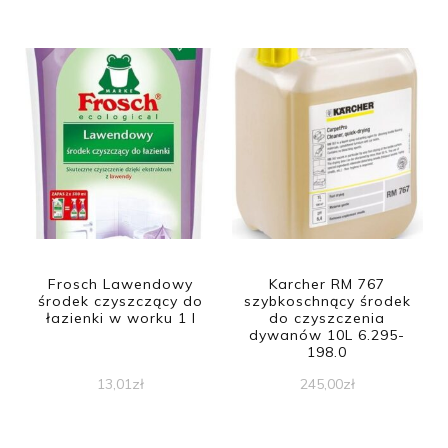
Frosch Lawendowy
Karcher RM 767
środek czyszczący do
szybkoschnący środek
łazienki w worku 1 l
do czyszczenia
dywanów 10L 6.295-
198.0
13,01
zł
245,00
zł