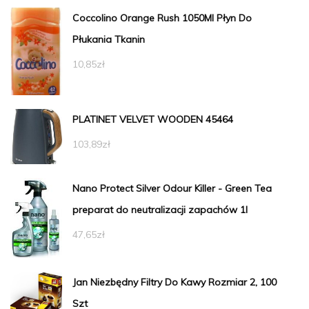
Coccolino Orange Rush 1050Ml Płyn Do
Płukania Tkanin
10,85
zł
PLATINET VELVET WOODEN 45464
103,89
zł
Nano Protect Silver Odour Killer - Green Tea
preparat do neutralizacji zapachów 1l
47,65
zł
Jan Niezbędny Filtry Do Kawy Rozmiar 2, 100
Szt