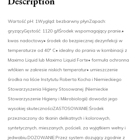
Description
Wartość pH: 1Wygląd: bezbarwny płynZapach:
gryzącyGęstość: 1120 g/lŚrodek wspomagający pranie.•
kwas nadoctowy• środek do bezpiecznej dezynfekcji w
temperaturze od 40° C• idealny do prania w kombinacji z
Maximo Liquid lub Maximo Liquid Forte• formuła ochronna
włókien w zakresie niskich temperatur• umieszczenie
środka na liście Instytutu Roberta Kocha i Niemieckiego
Stowarzyszenia Higieny Stosowanej (Niemieckie
Stowarzyszenie Higieny i Mikrobiologii) dowodzi jego
wysokiej skutecznościZASTOSOWANIE:Środek
przeznaczony do tkanin delikatnych i kolorowych,
syntetycznych, mieszanych, pościeli, za wyjątkiem wełny i
jedwabiu.DOZOWANIE:Przez system dozujący zgodnie z