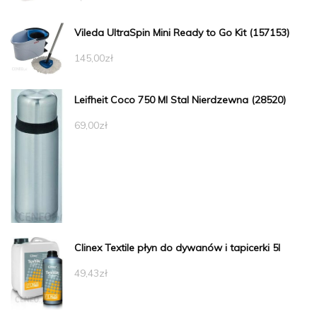
Vileda UltraSpin Mini Ready to Go Kit (157153)
145,00
zł
Leifheit Coco 750 Ml Stal Nierdzewna (28520)
69,00
zł
Clinex Textile płyn do dywanów i tapicerki 5l
49,43
zł