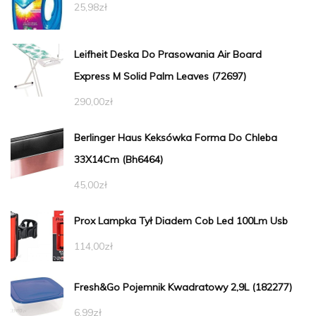
25,98
zł
Leifheit Deska Do Prasowania Air Board
Express M Solid Palm Leaves (72697)
290,00
zł
Berlinger Haus Keksówka Forma Do Chleba
33X14Cm (Bh6464)
45,00
zł
Prox Lampka Tył Diadem Cob Led 100Lm Usb
114,00
zł
Fresh&Go Pojemnik Kwadratowy 2,9L (182277)
6,99
zł