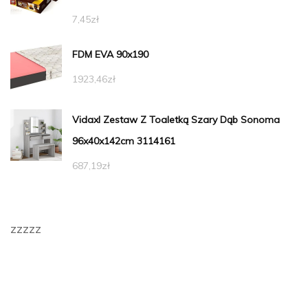
7,45
zł
FDM EVA 90x190
1923,46
zł
Vidaxl Zestaw Z Toaletką Szary Dąb Sonoma
96x40x142cm 3114161
687,19
zł
zzzzz