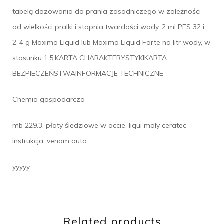
tabelą dozowania do prania zasadniczego w zależności
od wielkości pralki i stopnia twardości wody. 2 ml PES 32 i
2-4 g Maximo Liquid lub Maximo Liquid Forte na litr wody, w
stosunku 1:5.KARTA CHARAKTERYSTYKIKARTA
BEZPIECZEŃSTWAINFORMACJE TECHNICZNE
Chemia gospodarcza
mb 229.3, płaty śledziowe w occie, liqui moly ceratec
instrukcja, venom auto
yyyyy
Related products