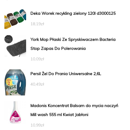
Deka Worek recykling zielony 120l d3000125
18,19
zł
York Mop Płaski Ze Spryskiwaczem Bacteria
Stop Zapas Do Polerowania
10,09
zł
Persil Żel Do Prania Uniwersalne 2,6L
40,49
zł
Madonis Koncentrat Balsam do mycia naczyń
Mill wash 555 ml Kwiat Jabłoni
10,99
zł