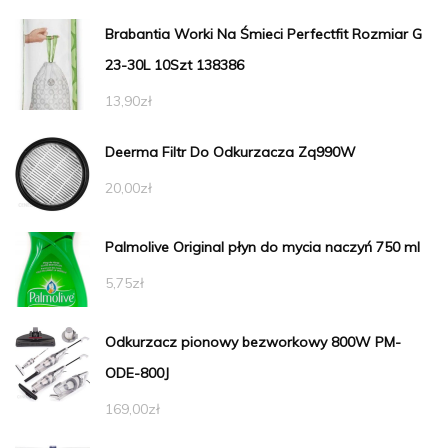
Brabantia Worki Na Śmieci Perfectfit Rozmiar G
23-30L 10Szt 138386
13,90
zł
Deerma Filtr Do Odkurzacza Zq990W
20,00
zł
Palmolive Original płyn do mycia naczyń 750 ml
5,75
zł
Odkurzacz pionowy bezworkowy 800W PM-
ODE-800J
169,00
zł