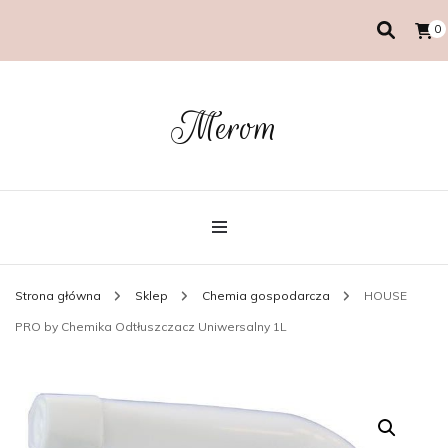
0
Merom
Strona główna
Sklep
Chemia gospodarcza
HOUSE
PRO by Chemika Odtłuszczacz Uniwersalny 1L