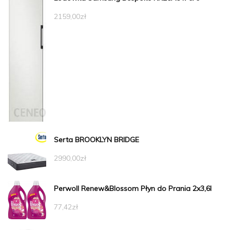
2159,00
zł
Serta BROOKLYN BRIDGE
2990,00
zł
Perwoll Renew&Blossom Płyn do Prania 2x3,6l
77,42
zł