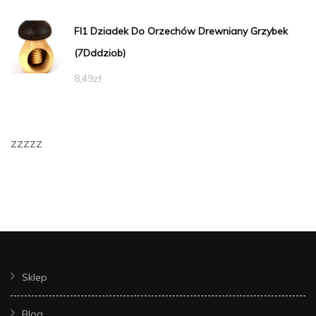
Fl1 Dziadek Do Orzechów Drewniany Grzybek
(7Dddziob)
8,49
zł
zzzzz
Sklep
Blog