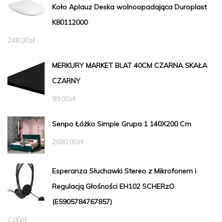
Koło Aplauz Deska wolnoopadająca Duroplast
K80112000
248,00
zł
MERKURY MARKET BLAT 40CM CZARNA SKAŁA
CZARNY
99,00
zł
Senpo Łóżko Simple Grupa 1 140X200 Cm
2680,00
zł
Esperanza Słuchawki Stereo z Mikrofonem i
Regulacją Głośności EH102 SCHERzO
(E5905784767857)
7,00
zł