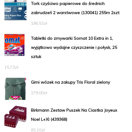
Tork czyściwo papierowe do średnich
zabrudzeń 2 warstwowe (130041) 255m 2szt
186,53
zł
Tabletki do zmywarki Somat 10 Extra in 1,
wyjątkowo wydajne czyszczenie i połysk, 25
sztuk
15,73
zł
Gimi wózek na zakupy Tris Floral zielony
279,00
zł
Birkmann Zestaw Puszek Na Ciastka Joyeux
Noel L+Xl (439368)
85,10
zł