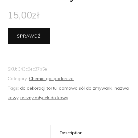
15,00
zł
SPRAWDŹ
SKU:
343c9ec37b5e
Category:
Chemia gospodarcza
Tags:
do dekoracji tortu
,
domowa sól do zmywarki
,
nazwa
kawy
,
reczny młynek do kawy
Description