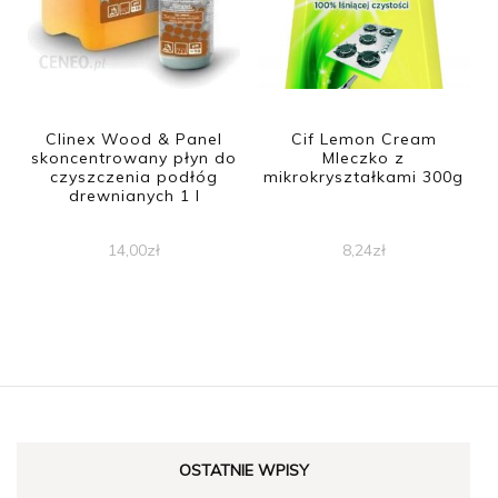
Clinex Wood & Panel
Cif Lemon Cream
skoncentrowany płyn do
Mleczko z
czyszczenia podłóg
mikrokryształkami 300g
drewnianych 1 l
14,00
zł
8,24
zł
OSTATNIE WPISY