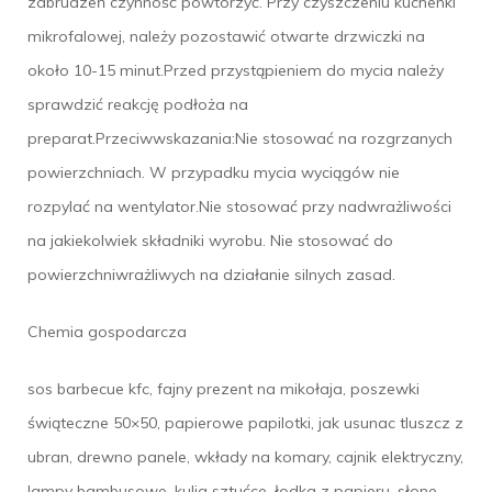
zabrudzeń czynność powtórzyć. Przy czyszczeniu kuchenki
mikrofalowej, należy pozostawić otwarte drzwiczki na
około 10-15 minut.Przed przystąpieniem do mycia należy
sprawdzić reakcję podłoża na
preparat.Przeciwwskazania:Nie stosować na rozgrzanych
powierzchniach. W przypadku mycia wyciągów nie
rozpylać na wentylator.Nie stosować przy nadwrażliwości
na jakiekolwiek składniki wyrobu. Nie stosować do
powierzchniwrażliwych na działanie silnych zasad.
Chemia gospodarcza
sos barbecue kfc, fajny prezent na mikołaja, poszewki
świąteczne 50×50, papierowe papilotki, jak usunac tluszcz z
ubran, drewno panele, wkłady na komary, cajnik elektryczny,
lampy bambusowe, kulig sztućce, łodka z papieru, słone