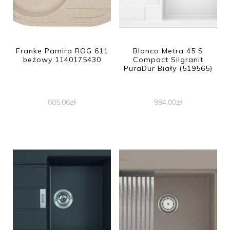
Franke Pamira ROG 611
Blanco Metra 45 S
beżowy 1140175430
Compact Silgranit
PuraDur Biały (519565)
605,06
zł
994,00
zł