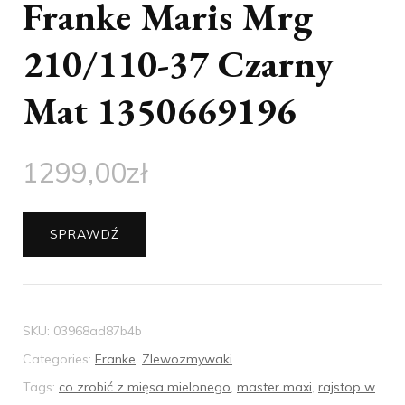
Franke Maris Mrg
210/110-37 Czarny
Mat 1350669196
1299,00
zł
SPRAWDŹ
SKU:
03968ad87b4b
Categories:
Franke
,
Zlewozmywaki
Tags:
co zrobić z mięsa mielonego
,
master maxi
,
rajstop w