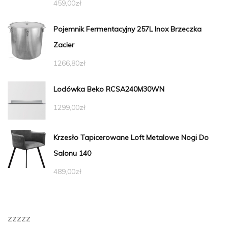
459,00
zł
Pojemnik Fermentacyjny 257L Inox Brzeczka
Zacier
1266,80
zł
Lodówka Beko RCSA240M30WN
1299,00
zł
Krzesło Tapicerowane Loft Metalowe Nogi Do
Salonu 140
489,00
zł
zzzzz