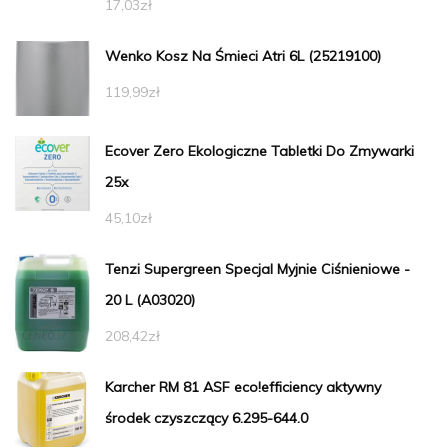
17,03
zł
Wenko Kosz Na Śmieci Atri 6L (25219100)
119,99
zł
Ecover Zero Ekologiczne Tabletki Do Zmywarki
25x
45,10
zł
Tenzi Supergreen Specjal Myjnie Ciśnieniowe -
20 L (A03020)
208,42
zł
Karcher RM 81 ASF eco!efficiency aktywny
środek czyszczący 6.295-644.0