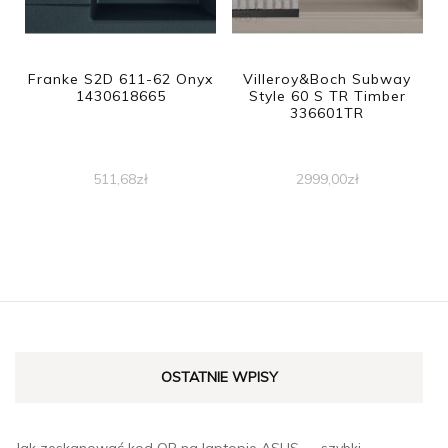
Franke S2D 611-62 Onyx
Villeroy&Boch Subway
1430618665
Style 60 S TR Timber
336601TR
511,68
zł
2999,00
zł
OSTATNIE WPISY
Jak zeskanować kod QR na laptopie ASUS — szybki