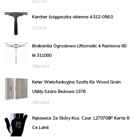
60,15
zł
Karcher ściągaczka okienna 4.512-056.0
24,00
zł
Brabantia Ogrodowa Liftomatic 4 Ramiona 60
M 311000
789,00
zł
Keter Wielofunkcyjna Szafa Kis Wood Grain
Utility Szaro Beżowa 1378
369,00
zł
Rękawice Ze Skóry Koz. Czar. L270708P Karta 8
Ce Lahti