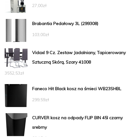
27,00
zł
Brabantia Pedałowy 3L (299308)
103,00
zł
Vidaxl 9 Cz. Zestaw Jadalniany, Tapicerowany
Sztuczną Skórą, Szary 41008
3552,53
zł
Faneco Hit Black kosz na śmieci WB23SHBL
299,59
zł
CURVER kosz na odpady FLIP BIN 45l czarny
srebrny