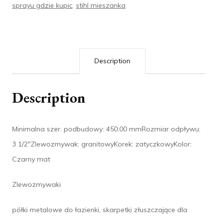
sprayu gdzie kupic
,
stihl mieszanka
Description
Description
Minimalna szer. podbudowy: 450.00 mmRozmiar odpływu:
3 1/2″Zlewozmywak: granitowyKorek: zatyczkowyKolor:
Czarny mat
Zlewozmywaki
półki metalowe do łazienki, skarpetki złuszczające dla