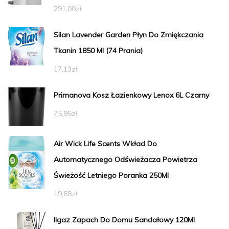
291,00
zł
Silan Lavender Garden Płyn Do Zmiękczania
Tkanin 1850 Ml (74 Prania)
17,13
zł
Primanova Kosz Łazienkowy Lenox 6L Czarny
75,95
zł
Air Wick Life Scents Wkład Do
Automatycznego Odświeżacza Powietrza
Świeżość Letniego Poranka 250Ml
19,68
zł
Ilgaz Zapach Do Domu Sandałowy 120Ml