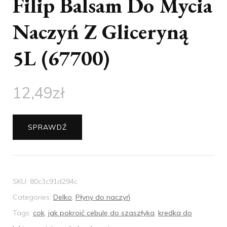
Filip Balsam Do Mycia
Naczyń Z Gliceryną
5L (67700)
12,49
zł
SPRAWDŹ
SKU:
80c3c91d294c
Categories:
Delko
,
Płyny do naczyń
Tags:
cok
,
jak pokroić cebulę do szaszłyka
,
kredka do