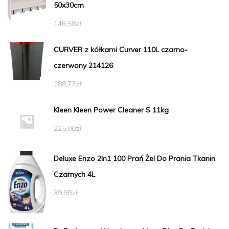
50x30cm
146,58
zł
CURVER z kółkami Curver 110L czarno-
czerwony 214126
188,73
zł
Kleen Kleen Power Cleaner S 11kg
225,00
zł
Deluxe Enzo 2In1 100 Prań Żel Do Prania Tkanin
Czarnych 4L
39,99
zł