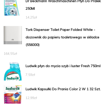
Dr Beckmann Waschmaschinen Płyn Do Pralek
250Ml
14,25
zł
Tork Dispenser Toilet Paper Folded White -
dozownik do papieru toaletowego w składce
(556000)
164,55
zł
Ludwik płyn do mycia szyb i luster Fresh 750ml
7,59
zł
Ludwik Kapsułki Do Prania Color 2 W 1 32 Szt.
12,99
zł