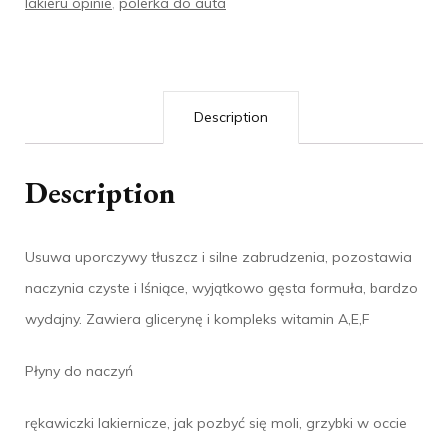
lakieru opinie
,
polerka do auta
Description
Description
Usuwa uporczywy tłuszcz i silne zabrudzenia, pozostawia
naczynia czyste i lśniące, wyjątkowo gęsta formuła, bardzo
wydajny. Zawiera glicerynę i kompleks witamin A,E,F
Płyny do naczyń
rękawiczki lakiernicze, jak pozbyć się moli, grzybki w occie