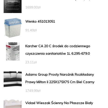
1699,00
zł
Wenko 451013051
91,49
zł
Karcher CA 20 C środek do codziennego
czyszczenia sanitariatów 1L 6.295-679.0
23,11
zł
Adams Group Prosty Narożnik Rozkładany
Prawy Milton Ii 225X175X75 Cm Biel Czarny
1749,99
zł
Vidaxl Wieszak Ścienny Na Płaszcze Biały