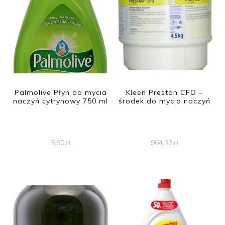
Palmolive Płyn do mycia
Kleen Prestan CFO –
naczyń cytrynowy 750 ml
środek do mycia naczyń
5,90
zł
964,32
zł