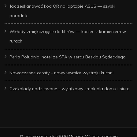
Jak zeskanować kod QR na laptopie ASUS — szybki
poradnik
Wkłady zmiękczające do filtrów — koniec z kamieniem w
rurach
Perła Południa: hotel ze SPA w sercu Beskidu Sądeckiego
Nowoczesne ceraty – nowy wymiar wystroju kuchni
Czekolady nadziewane – wyjątkowy smak dla domu i biura
© prawa autorskie2026
Merom
. Wszelkie prawa