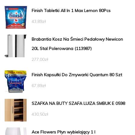
Finish Tabletki All In 1 Max Lemon 80Pcs
43,89
zł
Brabantia Kosz Na Śmieci Pedałowy Newicon
20L Stal Polerowana (113987)
277,00
zł
Finish Kapsułki Do Zmywarki Quantum 80 Szt
67,89
zł
SZAFKA NA BUTY SZAFA LUIZA SMBUK E 0598
430,50
zł
Ace Flowers Płyn wybielający 1 l