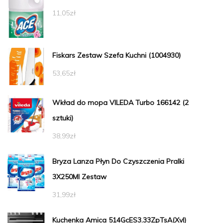
11,05
zł
Fiskars Zestaw Szefa Kuchni (1004930)
53,65
zł
Wkład do mopa VILEDA Turbo 166142 (2
sztuki)
38,99
zł
Bryza Lanza Płyn Do Czyszczenia Pralki
3X250Ml Zestaw
31,99
zł
Kuchenka Amica 514GcES3.33ZpTsA(Xvl)