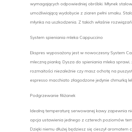
wymagających odpowiedniej obróbki. Młynek stalo
umożliwiającą wydobycie z ziaren pełni smaku. Sta
młynka na uszkodzenia. Z takich właśnie rozwiązań k
System spieniania mleka Cappuccino
Ekspres wyposażony jest w nowoczesny System Cap
mleczną pianką. Dysza do spieniania mleka sprawi,
rozmaitości niezależnie czy masz ochotę na puszys
espresso macchiato złagodzone jedynie chmurką lekk
Podgrzewanie filiżanek
Idealną temperaturę serwowanej kawy zapewnia nie 
opcja ustawienia jednego z czterech poziomów temp
Dzięki niemu dłużej będziesz się cieszył aromatem c