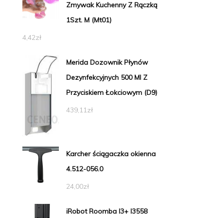
Zmywak Kuchenny Z Rączką
1Szt. M (Mt01)
4,42
zł
Merida Dozownik Płynów
Dezynfekcyjnych 500 Ml Z
Przyciskiem Łokciowym (D9)
439,11
zł
Karcher ściągaczka okienna
4.512-056.0
24,00
zł
iRobot Roomba I3+ I3558