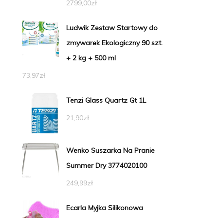
2799,00
zł
Ludwik Zestaw Startowy do
zmywarek Ekologiczny 90 szt.
+ 2 kg + 500 ml
73,97
zł
Tenzi Glass Quartz Gt 1L
21,90
zł
Wenko Suszarka Na Pranie
Summer Dry 3774020100
249,99
zł
Ecarla Myjka Silikonowa