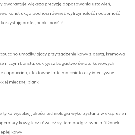
wy gwarantuje większą precyzję dopasowania ustawień,
lowa konstrukcja podnosi również wytrzymałość i odporność
orzystają profesjonalni bariści!
puccino umożliwiający przyrządzenie kawy z gęstą, kremową
 że niczym barista, odkryjesz bogactwo świata kawowych
te cappuccino, efektowne latte macchiato czy intensywne
iej mlecznej pianki.
tylko wysokiej jakości technologia wykorzystana w ekspresie i
eratury kawy, lecz również system podgrzewania filiżanek.
iepłej kawy