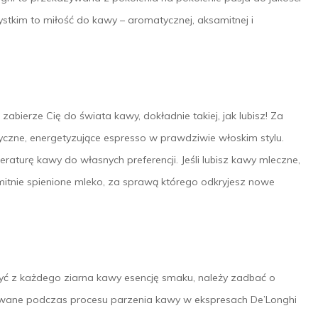
ystkim to miłość do kawy – aromatycznej, aksamitnej i
ierze Cię do świata kawy, dokładnie takiej, jak lubisz! Za
czne, energetyzujące espresso w prawdziwie włoskim stylu.
aturę kawy do własnych preferencji. Jeśli lubisz kawy mleczne,
tnie spienione mleko, za sprawą którego odkryjesz nowe
ć z każdego ziarna kawy esencję smaku, należy zadbać o
skiwane podczas procesu parzenia kawy w ekspresach De’Longhi