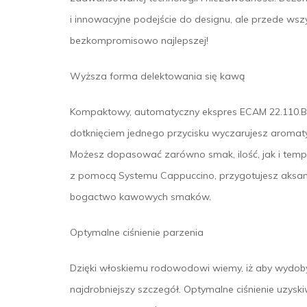
i innowacyjne podejście do designu, ale przede wsz
bezkompromisowo najlepszej!
Wyższa forma delektowania się kawą
Kompaktowy, automatyczny ekspres ECAM 22.110.B zab
dotknięciem jednego przycisku wyczarujesz aromaty
Możesz dopasować zarówno smak, ilość, jak i temper
z pomocą Systemu Cappuccino, przygotujesz aksami
bogactwo kawowych smaków.
Optymalne ciśnienie parzenia
Dzięki włoskiemu rodowodowi wiemy, iż aby wydoby
najdrobniejszy szczegół. Optymalne ciśnienie uzy