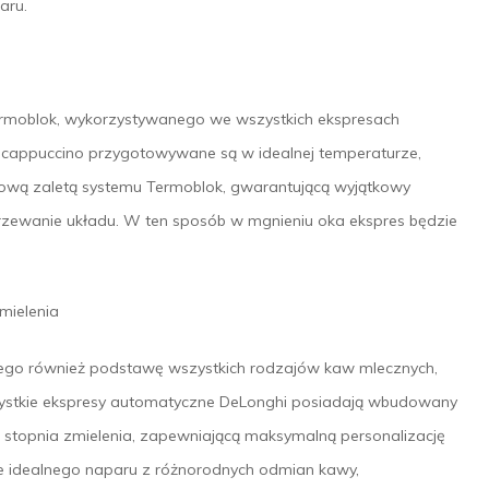
aru.
moblok, wykorzystywanego we wszystkich ekspresach
i cappuccino przygotowywane są w idealnej temperaturze,
ową zaletą systemu Termoblok, gwarantującą wyjątkowy
agrzewanie układu. W ten sposób w mgnieniu oka ekspres będzie
mielenia
cego również podstawę wszystkich rodzajów kaw mlecznych,
szystkie ekspresy automatyczne DeLonghi posiadają wbudowany
stopnia zmielenia, zapewniającą maksymalną personalizację
e idealnego naparu z różnorodnych odmian kawy,