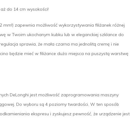
 aż do 14 cm wysokości!
2 mm!) zapewnia możliwość wykorzystywania filiżanek różnej
wę w Twoim ukochanym kubku lub w eleganckiej szklance do
egulacja sprawia, że mała czarna ma jednolitą cremę i nie
cino będzie mieć w filiżance dużo miejsca na puszystą warstwę
znych DeLonghi jest możliwość zaprogramowania maszyny
iągowej. Do wyboru są 4 poziomy twardości. W ten sposób
dkamieniania ekspresu i zyskujesz pewność, że urządzenie jest