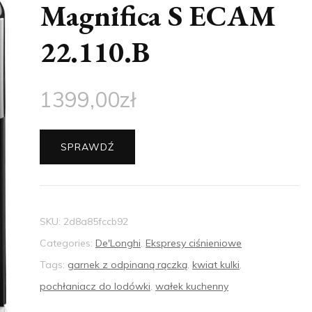
Magnifica S ECAM
22.110.B
1399,00
zł
SPRAWDŹ
SKU:
2d8a85fccb92
Categories:
De'Longhi
,
Ekspresy ciśnieniowe
Tags:
garnek z odpinaną rączką
,
kwiat kulki
,
pochłaniacz do lodówki
,
wałek kuchenny