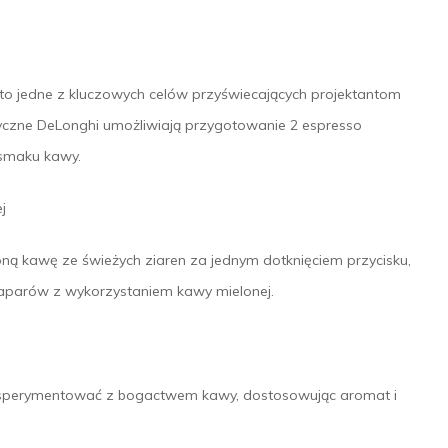
o jedne z kluczowych celów przyświecających projektantom
tyczne DeLonghi umożliwiają przygotowanie 2 espresso
 smaku kawy.
j
ną kawę ze świeżych ziaren za jednym dotknięciem przycisku,
naparów z wykorzystaniem kawy mielonej.
 eksperymentować z bogactwem kawy, dostosowując aromat i