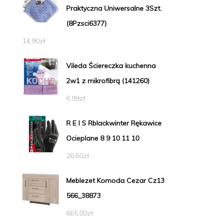
Praktyczna Uniwersalne 3Szt.
(8Pzsci6377)
14,90
zł
Vileda Ściereczka kuchenna
2w1 z mikrofibrą (141260)
6,99
zł
R E I S Rblackwinter Rękawice
Ocieplane 8 9 10 11 10
26,60
zł
Meblezet Komoda Cezar Cz13
566_38873
665,00
zł