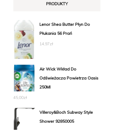
PRODUKTY
Lenor Shea Butter Płyn Do
Płukania 56 Prań
14,97
zł
Air Wick Wkład Do
Odświeżacza Powietrza Oasis
250Ml
45,00
zł
Villeroy&Boch Subway Style
Shower 92850005