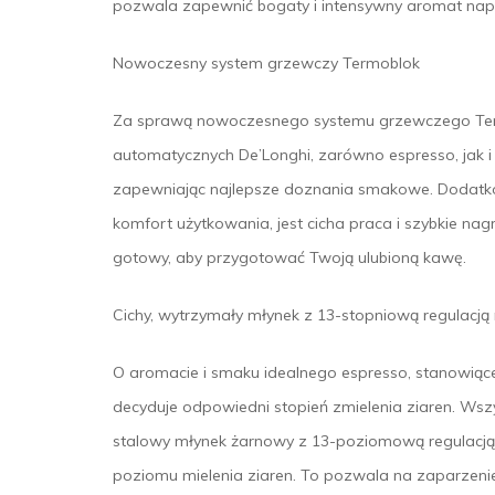
pozwala zapewnić bogaty i intensywny aromat nap
Nowoczesny system grzewczy Termoblok
Za sprawą nowoczesnego systemu grzewczego Ter
automatycznych De’Longhi, zarówno espresso, jak 
zapewniając najlepsze doznania smakowe. Dodatk
komfort użytkowania, jest cicha praca i szybkie n
gotowy, aby przygotować Twoją ulubioną kawę.
Cichy, wytrzymały młynek z 13-stopniową regulacją 
O aromacie i smaku idealnego espresso, stanowią
decyduje odpowiedni stopień zmielenia ziaren. W
stalowy młynek żarnowy z 13-poziomową regulacją 
poziomu mielenia ziaren. To pozwala na zaparzeni