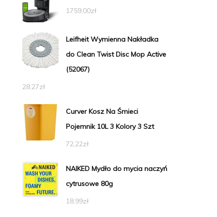
1759,00
zł
Leifheit Wymienna Nakładka
do Clean Twist Disc Mop Active
(52067)
28,27
zł
Curver Kosz Na Śmieci
Pojemnik 10L 3 Kolory 3 Szt
72,22
zł
NAIKED Mydło do mycia naczyń
cytrusowe 80g
18,99
zł