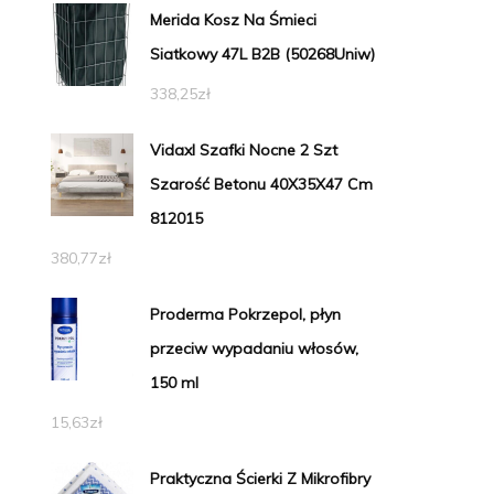
Merida Kosz Na Śmieci
Siatkowy 47L B2B (50268Uniw)
338,25
zł
Vidaxl Szafki Nocne 2 Szt
Szarość Betonu 40X35X47 Cm
812015
380,77
zł
Proderma Pokrzepol, płyn
przeciw wypadaniu włosów,
150 ml
15,63
zł
Praktyczna Ścierki Z Mikrofibry