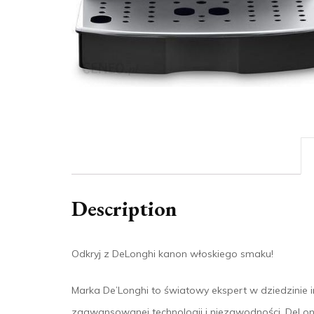
Description
Odkryj z DeLonghi kanon włoskiego smaku!
Marka De’Longhi to światowy ekspert w dziedzinie
zaawansowanej technologii i niezawodności. DeLon