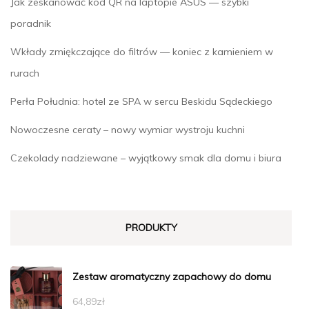
Jak zeskanować kod QR na laptopie ASUS — szybki
poradnik
Wkłady zmiękczające do filtrów — koniec z kamieniem w
rurach
Perła Południa: hotel ze SPA w sercu Beskidu Sądeckiego
Nowoczesne ceraty – nowy wymiar wystroju kuchni
Czekolady nadziewane – wyjątkowy smak dla domu i biura
PRODUKTY
Zestaw aromatyczny zapachowy do domu
64,89
zł