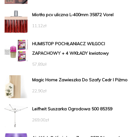
Miotła pcv uliczna L-400mm 35872 Vorel
11,12
zł
HUMISTOP POCHŁANIACZ WILGOCI
ZAPACHOWY + 4 WKŁADY kwiatowy
57,89
zł
Magic Home Zawieszka Do Szafy Cedr I Piżmo
22,90
zł
Leifheit Suszarka Ogrodowa 500 85359
269,00
zł