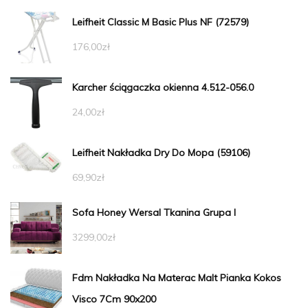
Leifheit Classic M Basic Plus NF (72579)
176,00
zł
Karcher ściągaczka okienna 4.512-056.0
24,00
zł
Leifheit Nakładka Dry Do Mopa (59106)
69,90
zł
Sofa Honey Wersal Tkanina Grupa I
3299,00
zł
Fdm Nakładka Na Materac Malt Pianka Kokos
Visco 7Cm 90x200