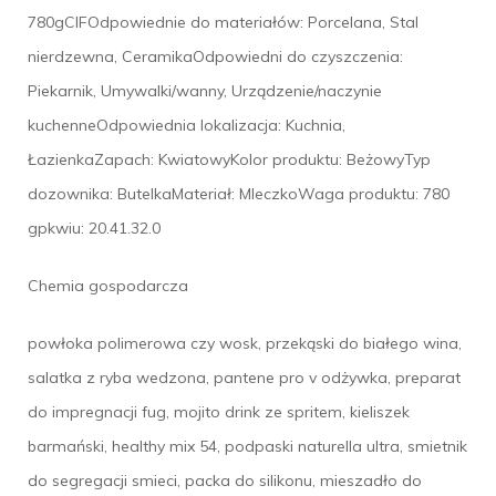
780gCIFOdpowiednie do materiałów: Porcelana, Stal
nierdzewna, CeramikaOdpowiedni do czyszczenia:
Piekarnik, Umywalki/wanny, Urządzenie/naczynie
kuchenneOdpowiednia lokalizacja: Kuchnia,
ŁazienkaZapach: KwiatowyKolor produktu: BeżowyTyp
dozownika: ButelkaMateriał: MleczkoWaga produktu: 780
gpkwiu: 20.41.32.0
Chemia gospodarcza
powłoka polimerowa czy wosk, przekąski do białego wina,
salatka z ryba wedzona, pantene pro v odżywka, preparat
do impregnacji fug, mojito drink ze spritem, kieliszek
barmański, healthy mix 54, podpaski naturella ultra, smietnik
do segregacji smieci, packa do silikonu, mieszadło do