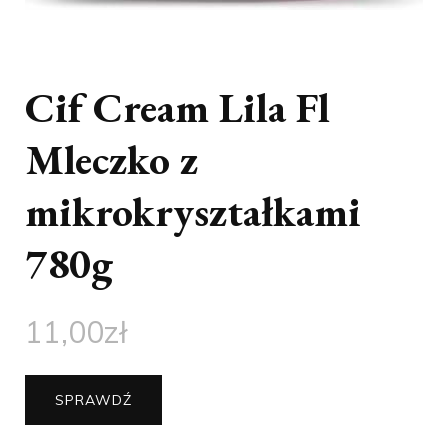
Cif Cream Lila Fl
Mleczko z
mikrokryształkami
780g
11,00
zł
SPRAWDŹ