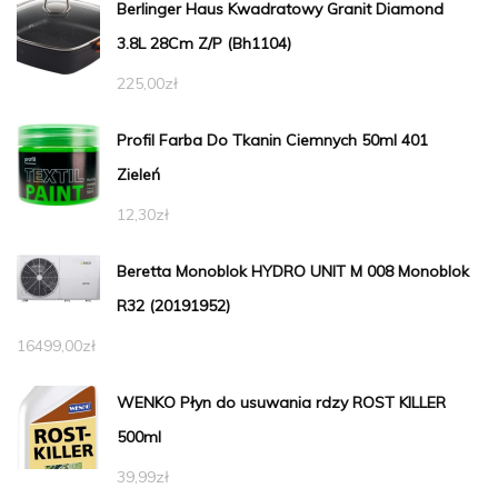
Berlinger Haus Kwadratowy Granit Diamond
3.8L 28Cm Z/P (Bh1104)
225,00
zł
Profil Farba Do Tkanin Ciemnych 50ml 401
Zieleń
12,30
zł
Beretta Monoblok HYDRO UNIT M 008 Monoblok
R32 (20191952)
16499,00
zł
WENKO Płyn do usuwania rdzy ROST KILLER
500ml
39,99
zł