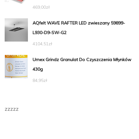
469,00
zł
AQfelt WAVE RAFTER LED zwieszany 59899-
L930-D9-SW-G2
4104,51
zł
Urnex Grindz Granulat Do Czyszczenia Młynków
430g
84,95
zł
zzzzz