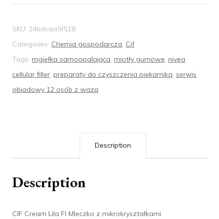
SKU:
24bdcaa5f518
Categories:
Chemia gospodarcza
,
Cif
Tags:
mgiełka samoopalająca
,
miotły gumowe
,
nivea
cellular filler
,
preparaty do czyszczenia piekarnika
,
serwis
obiadowy 12 osób z wazą
Description
Description
CIF Cream Lila Fl Mleczko z mikrokryształkami