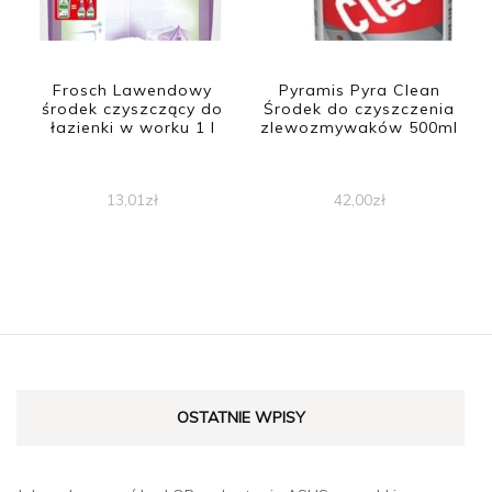
Frosch Lawendowy
Pyramis Pyra Clean
środek czyszczący do
Środek do czyszczenia
łazienki w worku 1 l
zlewozmywaków 500ml
13,01
zł
42,00
zł
OSTATNIE WPISY