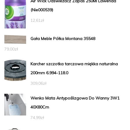
Air Wick Odświeżacz Zapas 250Ml Lawenda
(Nie000539)
12,61
zł
Gała Meble Półka Montana 35548
79,00
zł
Karcher szczotka tarczowa miękka naturalna
200mm 6.994-118.0
309,06
zł
Wenko Mata Antypoślizgowa Do Wanny 3W1
40X80Cm
74,99
zł