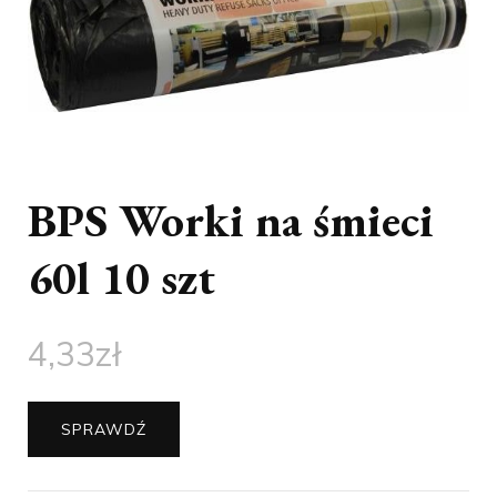
BPS Worki na śmieci
60l 10 szt
4,33
zł
SPRAWDŹ