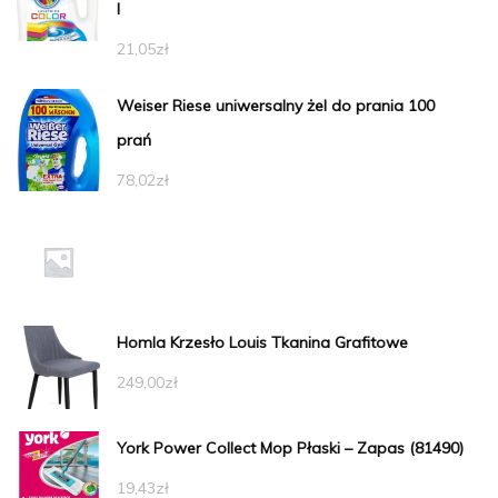
l
21,05
zł
Weiser Riese uniwersalny żel do prania 100
prań
78,02
zł
Homla Krzesło Louis Tkanina Grafitowe
249,00
zł
York Power Collect Mop Płaski – Zapas (81490)
19,43
zł