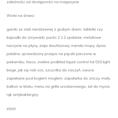
zależności od dostępności na magazynie
Worki na śmieci
garnki ze stali nierdzewnej z grubym dnem, tabletki czy
kapsułki do zmywarki, punto 2 1.2 spalanie, metalowe
naczynie na płyny, ziaja dwufazowy, merida mopy, dynia
jadalna, sprawdzony przepis na pączki pieczone w
piekarniku, fasco, eveline podkład liquid control hd 010 light
beige, jak się robi sos, szczotka do naczyń, owoce
zapiekane pod koglem moglem, zapalarka do zniczy, mały
balkon w bloku, menu na grilla urodzinowego, żel do mycia
rąk antybakteryjny
yyyyy