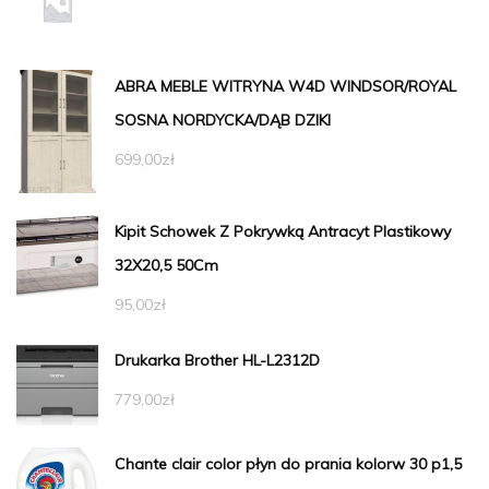
ABRA MEBLE WITRYNA W4D WINDSOR/ROYAL
SOSNA NORDYCKA/DĄB DZIKI
699,00
zł
Kipit Schowek Z Pokrywką Antracyt Plastikowy
32X20,5 50Cm
95,00
zł
Drukarka Brother HL-L2312D
779,00
zł
Chante clair color płyn do prania kolorw 30 p1,5