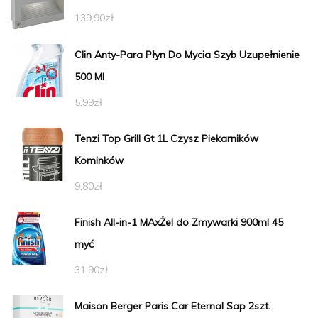
139,90
zł
Clin Anty-Para Płyn Do Mycia Szyb Uzupełnienie
500 Ml
5,99
zł
Tenzi Top Grill Gt 1L Czysz Piekarników
Kominków
9,80
zł
Finish All-in-1 MAxŻel do Zmywarki 900ml 45
myć
31,90
zł
Maison Berger Paris Car Eternal Sap 2szt.