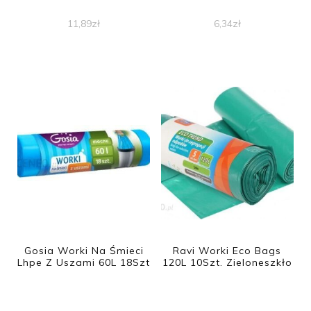
11,89
zł
6,34
zł
Gosia Worki Na Śmieci
Ravi Worki Eco Bags
Lhpe Z Uszami 60L 18Szt
120L 10Szt. Zieloneszkło