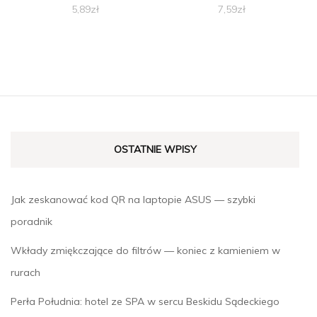
5,89
zł
7,59
zł
OSTATNIE WPISY
Jak zeskanować kod QR na laptopie ASUS — szybki
poradnik
Wkłady zmiękczające do filtrów — koniec z kamieniem w
rurach
Perła Południa: hotel ze SPA w sercu Beskidu Sądeckiego