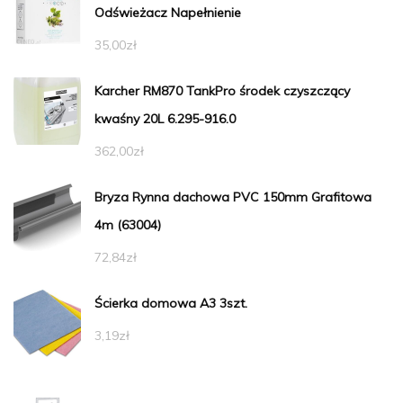
Odświeżacz Napełnienie
35,00
zł
Karcher RM870 TankPro środek czyszczący
kwaśny 20L 6.295-916.0
362,00
zł
Bryza Rynna dachowa PVC 150mm Grafitowa
4m (63004)
72,84
zł
Ścierka domowa A3 3szt.
3,19
zł