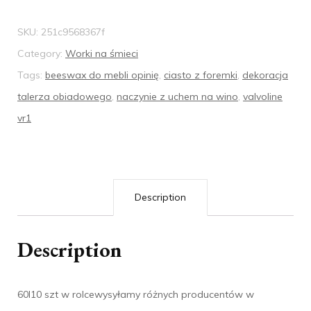
SKU:
251c9568367f
Category:
Worki na śmieci
Tags:
beeswax do mebli opinię
,
ciasto z foremki
,
dekoracja
talerza obiadowego
,
naczynie z uchem na wino
,
valvoline
vr1
Description
Description
60l10 szt w rolcewysyłamy różnych producentów w