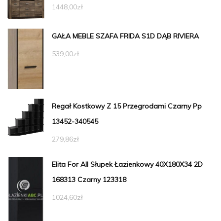
1448,00
zł
GAŁA MEBLE SZAFA FRIDA S1D DĄB RIVIERA
539,00
zł
Regał Kostkowy Z 15 Przegrodami Czarny Pp
13452-340545
279,86
zł
Elita For All Słupek Łazienkowy 40X180X34 2D
168313 Czarny 123318
1024,60
zł