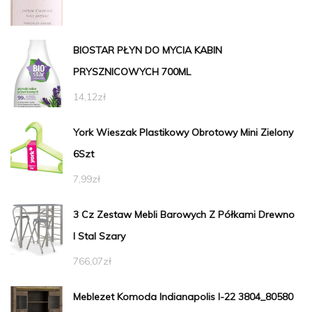
BIOSTAR PŁYN DO MYCIA KABIN
PRYSZNICOWYCH 700ML
14,12
zł
York Wieszak Plastikowy Obrotowy Mini Zielony
6Szt
7,99
zł
3 Cz Zestaw Mebli Barowych Z Półkami Drewno
I Stal Szary
766,07
zł
Meblezet Komoda Indianapolis I-22 3804_80580