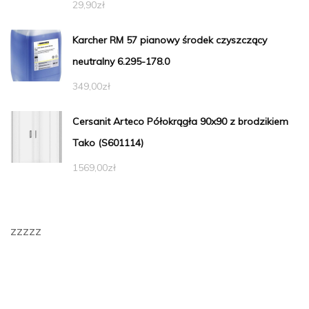
29,90
zł
Karcher RM 57 pianowy środek czyszczący
neutralny 6.295-178.0
349,00
zł
Cersanit Arteco Półokrągła 90x90 z brodzikiem
Tako (S601114)
1569,00
zł
zzzzz