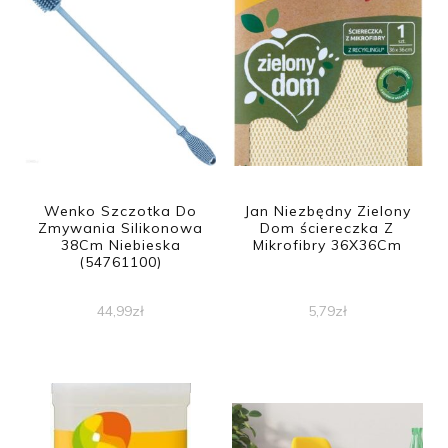
Wenko Szczotka Do
Jan Niezbędny Zielony
Zmywania Silikonowa
Dom ściereczka Z
38Cm Niebieska
Mikrofibry 36X36Cm
(54761100)
44,99
zł
5,79
zł