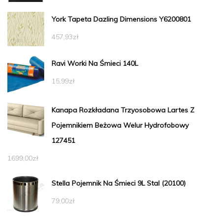
York Tapeta Dazling Dimensions Y6200801
457,93
zł
Ravi Worki Na Śmieci 140L
15,99
zł
Kanapa Rozkładana Trzyosobowa Lartes Z
Pojemnikiem Beżowa Welur Hydrofobowy
127451
1699,00
zł
Stella Pojemnik Na Śmieci 9L Stal (20100)
79,00
zł