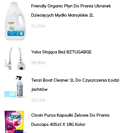
Friendly Organic Płyn Do Prania Ubranek
Dziecięcych Mydło Marsylskie 2L
61,20
zł
Yoka Stojąca Beż BZTUGABGE
96,90
zł
Tenzi Boat Cleaner 1L Do Czyszczenia Łodzi
Jachtów
26,13
zł
Clovin Purox Kapsułki Żelowe Do Prania
Duocaps 40Szt X 18G Kolor