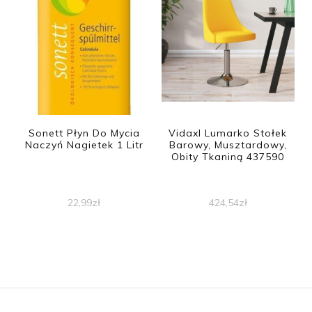
Sonett Płyn Do Mycia
Vidaxl Lumarko Stołek
Naczyń Nagietek 1 Litr
Barowy, Musztardowy,
Obity Tkaniną 437590
22,99
zł
424,54
zł