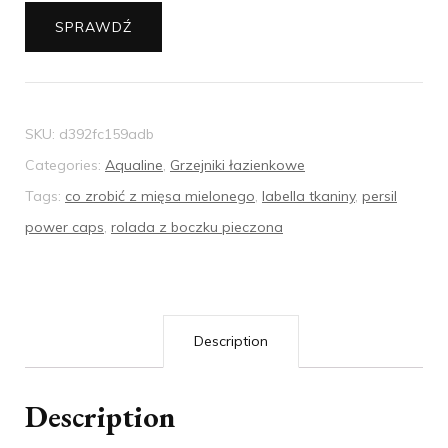
SPRAWDŹ
SKU:
d392fc159adb
Categories:
Aqualine
,
Grzejniki łazienkowe
Tags:
co zrobić z mięsa mielonego
,
labella tkaniny
,
persil
power caps
,
rolada z boczku pieczona
Description
Description