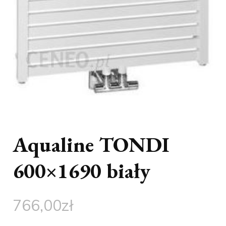
Aqualine TONDI
600×1690 biały
766,00
zł