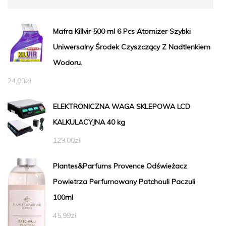
Mafra Killvir 500 ml 6 Pcs Atomizer Szybki
Uniwersalny Środek Czyszczący Z Nadtlenkiem
Wodoru.
24,09
zł
ELEKTRONICZNA WAGA SKLEPOWA LCD
KALKULACYJNA 40 kg
129,00
zł
Plantes&Parfums Provence Odświeżacz
Powietrza Perfumowany Patchouli Paczuli
100ml
45,99
zł