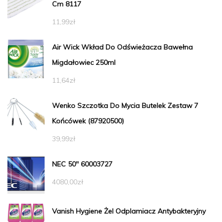
Cm 8117
11,99
zł
Air Wick Wkład Do Odświeżacza Bawełna
Migdałowiec 250ml
11,64
zł
Wenko Szczotka Do Mycia Butelek Zestaw 7
Końcówek (87920500)
39,99
zł
NEC 50" 60003727
4080,00
zł
Vanish Hygiene Żel Odplamiacz Antybakteryjny