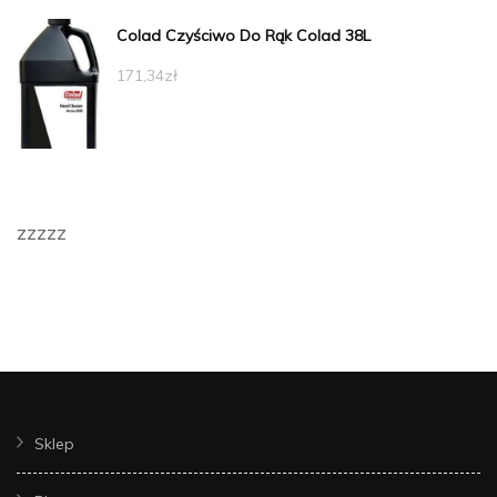
Colad Czyściwo Do Rąk Colad 38L
171,34
zł
zzzzz
Sklep