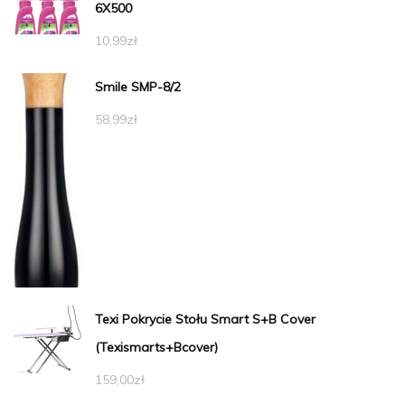
6X500
10,99
zł
Smile SMP-8/2
58,99
zł
Texi Pokrycie Stołu Smart S+B Cover
(Texismarts+Bcover)
159,00
zł