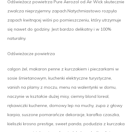
Odświeżacz powietrza Pure Aerozol od Air Wick skutecznie
zwalcza nieprzyjemny zapach.Natychmiastowo rozpyla
zapach kwitnącej wiśni po pomieszczeniu, który utrzymuje
się nawet do godziny. Jest bardzo delikatny i w 100%
naturalny.
Odświeżacze powietrza
calgon żel, makaron penne z kurczakiem i pieczarkami w
sosie śmietanowym, kuchenki elektryczne turystyczne,
vanish na plamy z moczu, menu na walentynki w domu,
naczynie w kształcie dużej misy, ciemny blond loreal,
rękawiczki kuchenne, domowy lep na muchy, zupa z głowy
karpia, suszone pomarańcze dekoracje, karafka czaszka,
kieliszki krosno prestige, sweet panda, podudzia z kurczaka