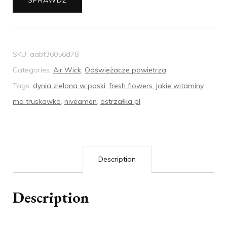
SPRAWDŹ
SKU:
aabf36056d78
Categories:
Air Wick
,
Odświeżacze powietrza
Tags:
dynia zielona w paski
,
fresh flowers
,
jakie witaminy
ma truskawka
,
niveamen
,
ostrzałka pl
Description
Description