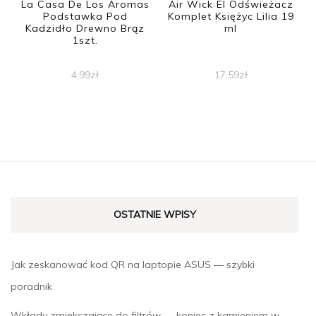
La Casa De Los Aromas
Air Wick El Odświeżacz
Podstawka Pod
Komplet Księżyc Lilia 19
Kadzidło Drewno Brąz
ml
1szt.
4,99
zł
17,59
zł
OSTATNIE WPISY
Jak zeskanować kod QR na laptopie ASUS — szybki
poradnik
Wkłady zmiękczające do filtrów — koniec z kamieniem w