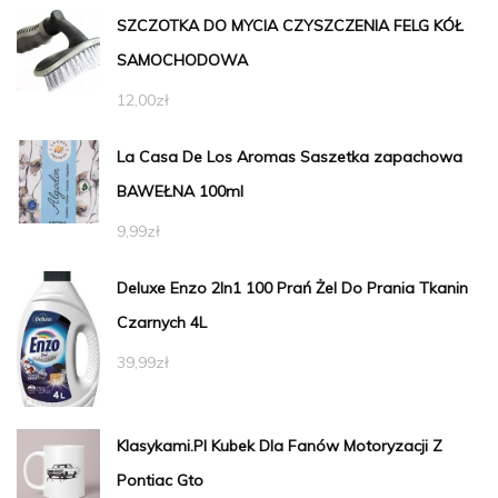
SZCZOTKA DO MYCIA CZYSZCZENIA FELG KÓŁ
SAMOCHODOWA
12,00
zł
La Casa De Los Aromas Saszetka zapachowa
BAWEŁNA 100ml
9,99
zł
Deluxe Enzo 2In1 100 Prań Żel Do Prania Tkanin
Czarnych 4L
39,99
zł
Klasykami.Pl Kubek Dla Fanów Motoryzacji Z
Pontiac Gto