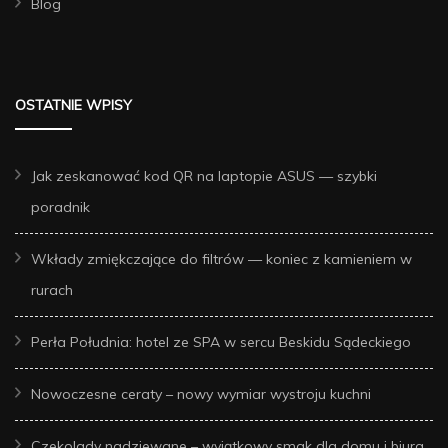
Blog
OSTATNIE WPISY
Jak zeskanować kod QR na laptopie ASUS — szybki
poradnik
Wkłady zmiękczające do filtrów — koniec z kamieniem w
rurach
Perła Południa: hotel ze SPA w sercu Beskidu Sądeckiego
Nowoczesne ceraty – nowy wymiar wystroju kuchni
Czekolady nadziewane – wyjątkowy smak dla domu i biura