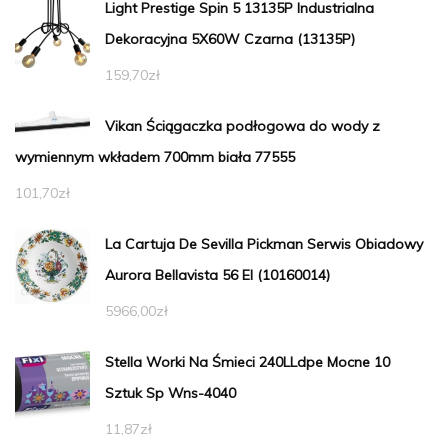
Light Prestige Spin 5 13135P Industrialna
Dekoracyjna 5X60W Czarna (13135P)
159,70
zł
Vikan Ściągaczka podłogowa do wody z
wymiennym wkładem 700mm biała 77555
101,70
zł
La Cartuja De Sevilla Pickman Serwis Obiadowy
Aurora Bellavista 56 El (10160014)
5966,00
zł
Stella Worki Na Śmieci 240LLdpe Mocne 10
Sztuk Sp Wns-4040
11,87
zł