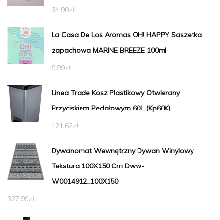
34,90
zł
La Casa De Los Aromas OH! HAPPY Saszetka
zapachowa MARINE BREEZE 100ml
9,99
zł
Linea Trade Kosz Plastikowy Otwierany
Przyciskiem Pedałowym 60L (Kp60K)
121,62
zł
Dywanomat Wewnętrzny Dywan Winylowy
Tekstura 100X150 Cm Dww-
W0014912_100X150
327,99
zł