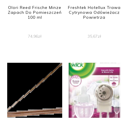
Olori Reed Frische Minze
Freshtek Hotellux Trawa
Zapach Do Pomieszczeń
Cytrynowa Odświeżacz
100 ml
Powietrza
74,96
zł
35,67
zł