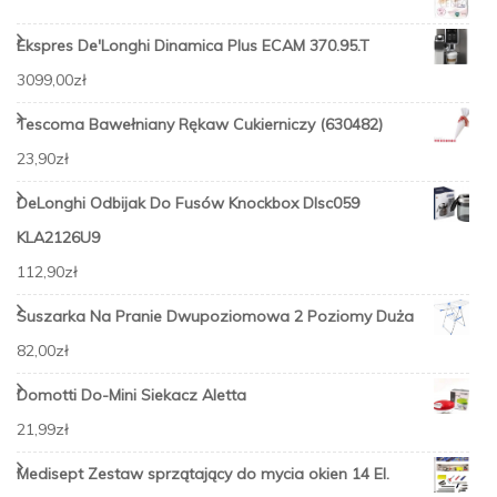
Ekspres De'Longhi Dinamica Plus ECAM 370.95.T
3099,00
zł
Tescoma Bawełniany Rękaw Cukierniczy (630482)
23,90
zł
DeLonghi Odbijak Do Fusów Knockbox Dlsc059
KLA2126U9
112,90
zł
Suszarka Na Pranie Dwupoziomowa 2 Poziomy Duża
82,00
zł
Domotti Do-Mini Siekacz Aletta
21,99
zł
Medisept Zestaw sprzątający do mycia okien 14 El.