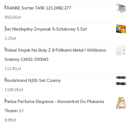
FRANKE Sorter 745K 121.0082.277
850,00
zł
Jan Niezbędny Zmywak 5-Sztukowy 5 Szt
3,39
zł
Vidaxl Stojak Na Buty Z 8 Półkami Metal I Włóknina
Srebrny 13452-330043
112,81
zł
Nordstrand NJ5S Set Czarny
1180,00
zł
Perlux Perfume Elegance - Koncentrat Do Płukania
Tkanin 1 l
8,99
zł