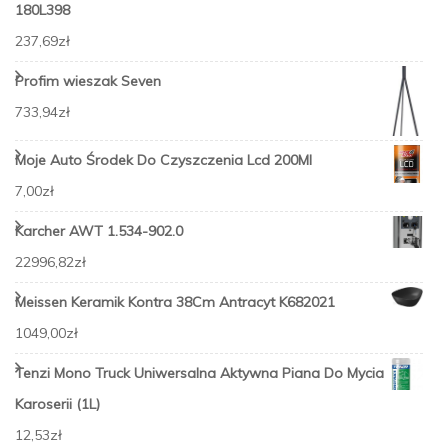
180L398
237,69
zł
Profim wieszak Seven
733,94
zł
Moje Auto Środek Do Czyszczenia Lcd 200Ml
7,00
zł
Karcher AWT 1.534-902.0
22996,82
zł
Meissen Keramik Kontra 38Cm Antracyt K682021
1049,00
zł
Tenzi Mono Truck Uniwersalna Aktywna Piana Do Mycia
Karoserii (1L)
12,53
zł