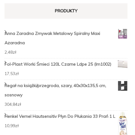
PRODUKTY
Anna Zaradna Zmywak Metalowy Spiralny Maxi
Azaradna
2,48
zł
Fol-Plast Worki Śmieci 120L Czarne Ldpe 25 (Im1002)
17,53
zł
Regał na książki/przegroda, szary, 40x30x135,5 cm,
sosnowy
304,84
zł
Henkel Vernel Hautsensitiv Płyn Do Płukania 33 Prań 1 L
10,99
zł