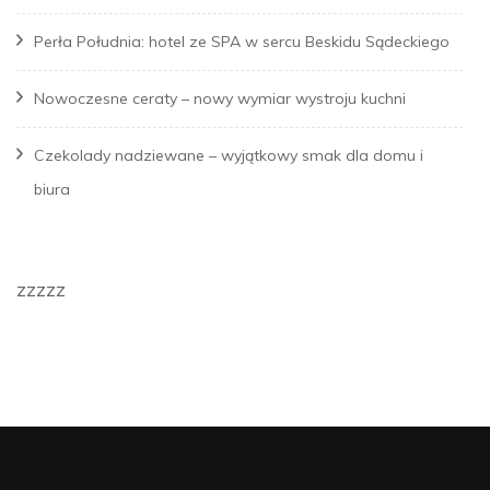
Perła Południa: hotel ze SPA w sercu Beskidu Sądeckiego
Nowoczesne ceraty – nowy wymiar wystroju kuchni
Czekolady nadziewane – wyjątkowy smak dla domu i
biura
zzzzz