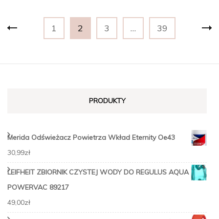
Stronicowanie
Strona
Strona
Strona
Strona
1
2
3
…
39
wpisów
PRODUKTY
Merida Odświeżacz Powietrza Wkład Eternity Oe43
30,99
zł
LEIFHEIT ZBIORNIK CZYSTEJ WODY DO REGULUS AQUA
POWERVAC 89217
49,00
zł