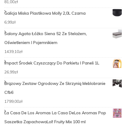
81,00
zł
Galicja Miska Plastikowa Molly 2,0L Czarna
6,99
zł
Salony Agata Łóżko Siena 52 Ze Stelażem,
Oświetleniem I Pojemnikiem
1439,10
zł
Impact Środek Czyszczący Do Parkietu I Paneli 1L
26,99
zł
Brązowy Zestaw Ogrodowy Ze Skrzynią Meblobranie
Cfb6
1799,00
zł
La Casa De Los Aromas La Casa DeLos Aromas Pop
Saszetka ZapachowaLol! Fruity Mix 100 ml