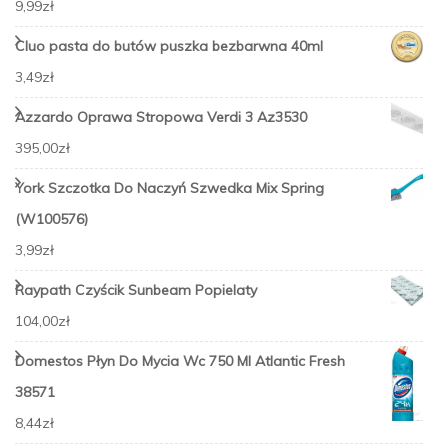
9,99
zł
Cluo pasta do butów puszka bezbarwna 40ml
3,49
zł
Azzardo Oprawa Stropowa Verdi 3 Az3530
395,00
zł
York Szczotka Do Naczyń Szwedka Mix Spring
(W100576)
3,99
zł
Raypath Czyścik Sunbeam Popielaty
104,00
zł
Domestos Płyn Do Mycia Wc 750 Ml Atlantic Fresh
38571
8,44
zł