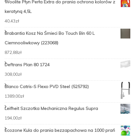
Woolite Płyn Perła Extra do prania ochrona kolorów z
keratyną 4,5L
40,43
zł
Brabantia Kosz Na Śmieci Bo Touch Bin 60 L
Ciemnooliwkowy (223068)
872,88
zł
Deftrans Plan 80 1724
308,00
zł
Blanco Catris-S Flexo PVD Steel (525792)
1389,00
zł
Leifheit Szczotka Mechaniczna Regulus Supra
194,00
zł
Ecozone Kula do prania bezzapachowa na 1000 prań